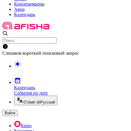
Кинопремьеры
Авиа
Календарь
Слишком короткий поисковый запрос
Календарь
События по дате
O’zbek tili
Русский
Войти
Кино
Концерты