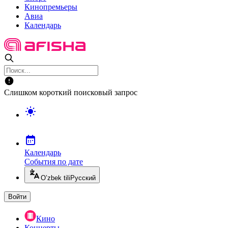
Кинопремьеры
Авиа
Календарь
Слишком короткий поисковый запрос
Календарь
События по дате
O’zbek tili
Русский
Войти
Кино
Концерты