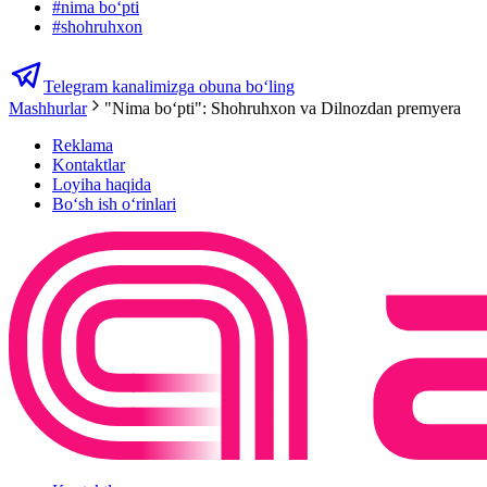
#
nima boʻpti
#
shohruhxon
Telegram kanalimizga obuna bo‘ling
Mashhurlar
"Nima boʻpti": Shohruhxon va Dilnozdan premyera
Reklama
Kontaktlar
Loyiha haqida
Bo‘sh ish o‘rinlari