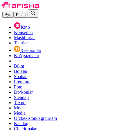
Рус
Kirish
Kino
Konsertlar
Mashhurlar
Teatrlar
Restoranlar
Ko‘rgazmalar
Bilim
Bolalar
Shahar
Premium
Foto
Do‘konlar
Stendap
Texno
Moda
Media
O‘zbekistondagi turizm
Katalog
Chegirmalar