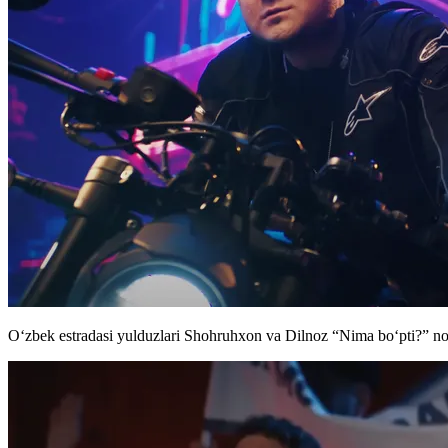
Oʻzbek estradasi yulduzlari Shohruhxon va Dilnoz “Nima boʻpti?” nom