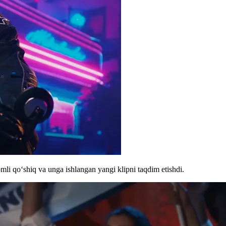
li qoʻshiq va unga ishlangan yangi klipni taqdim etishdi.