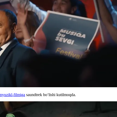
myuzikl-filmiga
saundtrek boʻlishi kutilmoqda.