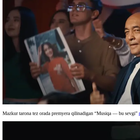
Mazkur tarona tez orada premyera qilinadigan “Musiqa — bu sevgi”