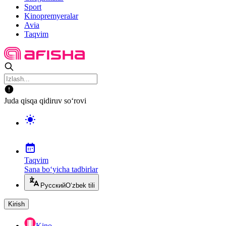
Sport
Kinopremyeralar
Avia
Taqvim
Juda qisqa qidiruv so‘rovi
Taqvim
Sana bo‘yicha tadbirlar
Русский
O‘zbek tili
Kirish
Kino