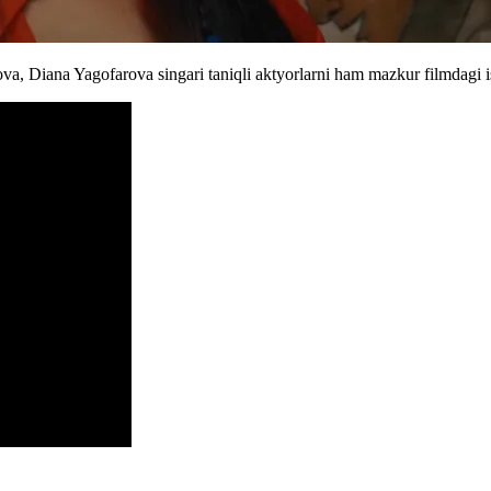
a, Diana Yagofarova singari taniqli aktyorlarni ham mazkur filmdagi i