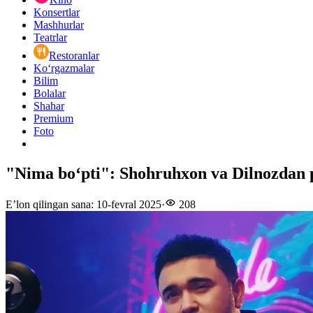
Konsertlar
Mashhurlar
Teatrlar
Restoranlar
Ko‘rgazmalar
Bilim
Bolalar
Shahar
Premium
Foto
"Nima boʻpti": Shohruhxon va Dilnozdan
E’lon qilingan sana
:
10-fevral 2025
·
208