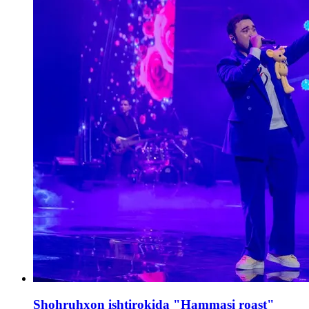
Shohruhxon ishtirokida "Hammasi roast"