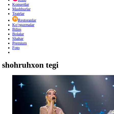
Konsertlar
Mashhurlar
Teatrlar
Restoranlar
Ko‘rgazmalar
Bilim
Bolalar
Shahar
Premium
Foto
shohruhxon tegi