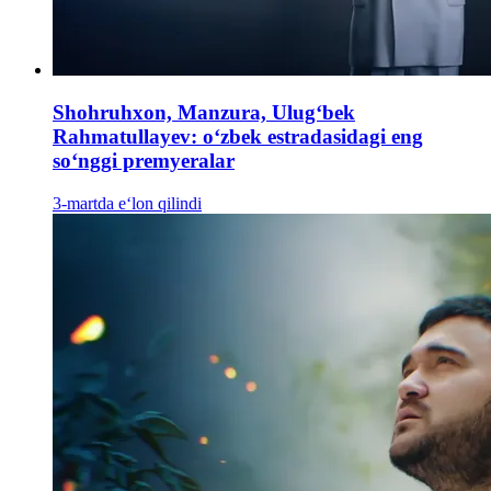
Shohruhxon, Manzura, Ulugʻbek
Rahmatullayev: oʻzbek estradasidagi eng
soʻnggi premyeralar
3-martda e‘lon qilindi