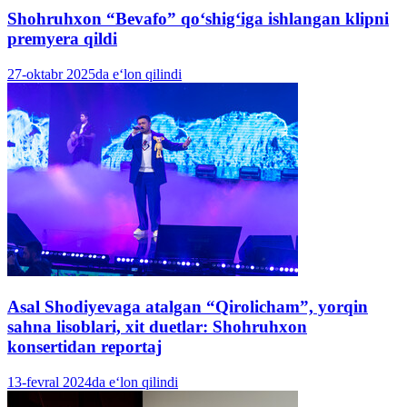
Shohruhxon “Bevafo” qo‘shig‘iga ishlangan klipni
premyera qildi
27-oktabr 2025da e‘lon qilindi
Asal Shodiyevaga atalgan “Qirolicham”, yorqin
sahna lisoblari, xit duetlar: Shohruhxon
konsertidan reportaj
13-fevral 2024da e‘lon qilindi