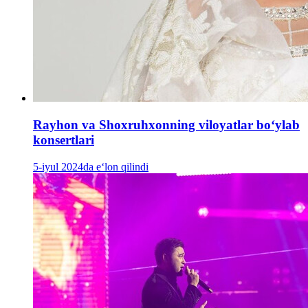
Rayhon va Shoxruhxonning viloyatlar boʻylab
konsertlari
5-iyul 2024da e‘lon qilindi