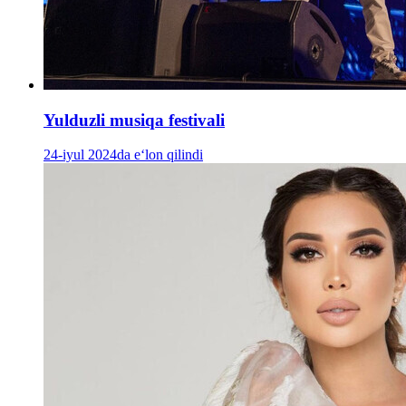
Yulduzli musiqa festivali
24-iyul 2024da e‘lon qilindi