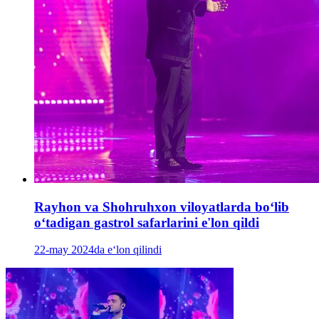
Rayhon va Shohruhxon viloyatlarda boʻlib
oʻtadigan gastrol safarlarini e'lon qildi
22-may 2024da e‘lon qilindi