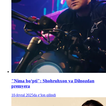
"Nima boʻpti": Shohruhxon va Dilnozdan
premyera
10-fevral 2025da e‘lon qilindi