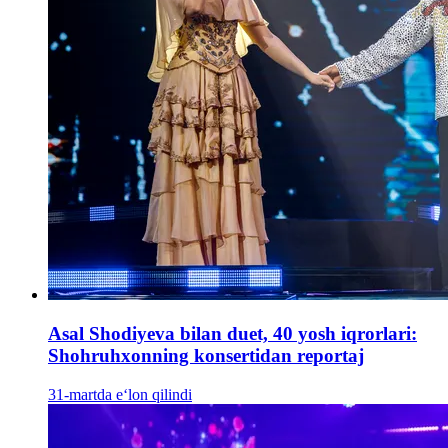
Asal Shodiyeva bilan duet, 40 yosh iqrorlari:
Shohruhxonning konsertidan reportaj
31-martda e‘lon qilindi