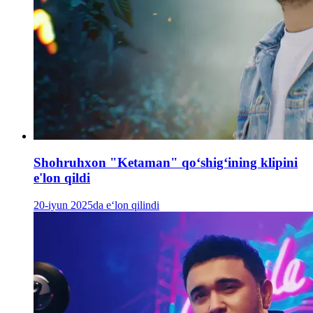
Shohruhxon "Ketaman" qoʻshigʻining klipini
e'lon qildi
20-iyun 2025da e‘lon qilindi