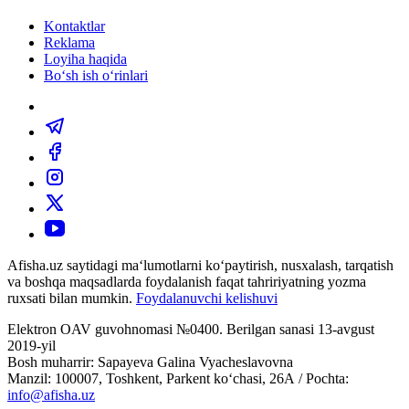
Kontaktlar
Reklama
Loyiha haqida
Bo‘sh ish o‘rinlari
Afisha.uz saytidagi ma‘lumotlarni ko‘paytirish, nusxalash, tarqatish
va boshqa maqsadlarda foydalanish faqat tahririyatning yozma
ruxsati bilan mumkin.
Foydalanuvchi kelishuvi
Elektron OAV guvohnomasi №0400. Berilgan sanasi 13-avgust
2019-yil
Bosh muharrir: Sapayeva Galina Vyacheslavovna
Manzil: 100007, Toshkent, Parkent ko‘chasi, 26А / Pochta:
info@afisha.uz