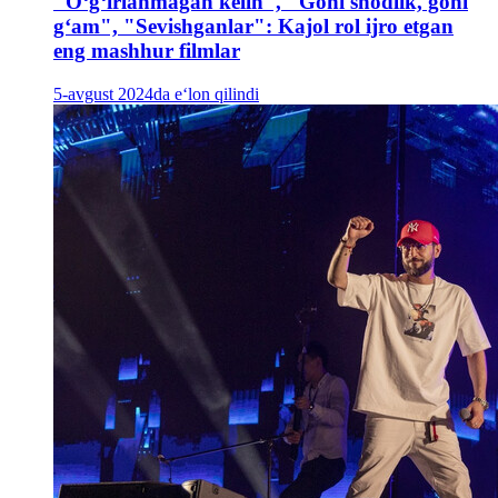
"Oʻgʻirlanmagan kelin", "Gohi shodlik, gohi
gʻam", "Sevishganlar": Kajol rol ijro etgan
eng mashhur filmlar
5-avgust 2024da e‘lon qilindi