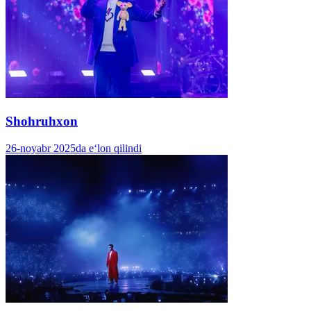
Shohruhxon
26-noyabr 2025da e‘lon qilindi