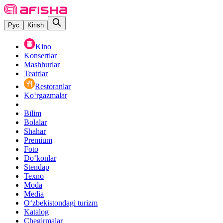
Рус
Kirish
Kino
Konsertlar
Mashhurlar
Teatrlar
Restoranlar
Ko‘rgazmalar
Bilim
Bolalar
Shahar
Premium
Foto
Do‘konlar
Stendap
Texno
Moda
Media
O‘zbekistondagi turizm
Katalog
Chegirmalar