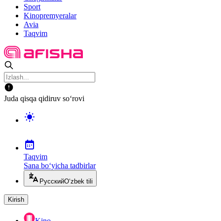
Sport
Kinopremyeralar
Avia
Taqvim
Juda qisqa qidiruv so‘rovi
Taqvim
Sana bo‘yicha tadbirlar
Русский
O‘zbek tili
Kirish
Kino