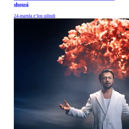
shousi
24-martda e‘lon qilindi