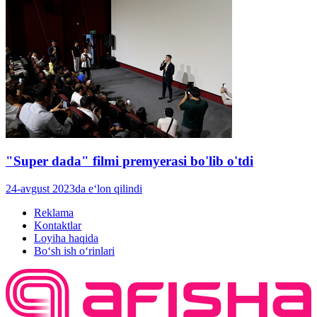
"Super dada" filmi premyerasi bo'lib o'tdi
24-avgust 2023da e‘lon qilindi
Reklama
Kontaktlar
Loyiha haqida
Bo‘sh ish o‘rinlari