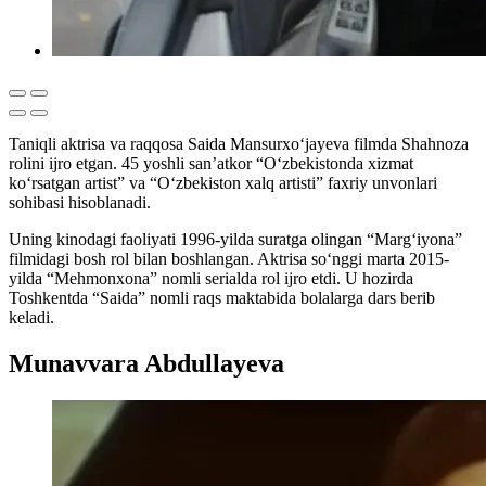
Taniqli aktrisa va raqqosa Saida Mansurxo‘jayeva filmda Shahnoza
rolini ijro etgan. 45 yoshli san’atkor “O‘zbekistonda xizmat
ko‘rsatgan artist” va “O‘zbekiston xalq artisti” faxriy unvonlari
sohibasi hisoblanadi.
Uning kinodagi faoliyati 1996-yilda suratga olingan “Marg‘iyona”
filmidagi bosh rol bilan boshlangan. Aktrisa so‘nggi marta 2015-
yilda “Mehmonxona” nomli serialda rol ijro etdi. U hozirda
Toshkentda “Saida” nomli raqs maktabida bolalarga dars berib
keladi.
Munavvara Abdullayeva