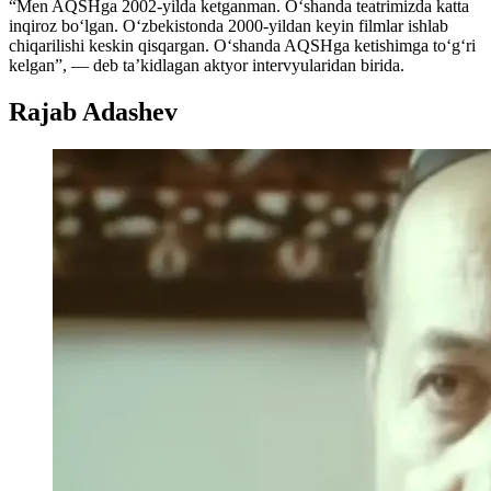
“Men AQSHga 2002-yilda ketganman. O‘shanda teatrimizda katta
inqiroz bo‘lgan. O‘zbekistonda 2000-yildan keyin filmlar ishlab
chiqarilishi keskin qisqargan. O‘shanda AQSHga ketishimga to‘g‘ri
kelgan”, — deb ta’kidlagan aktyor intervyularidan birida.
Rajab Adashev