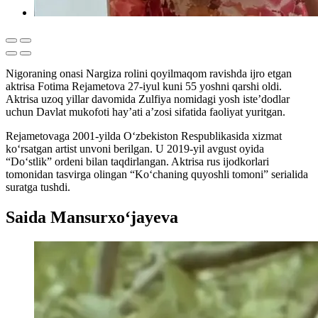
Nigoraning onasi Nargiza rolini qoyilmaqom ravishda ijro etgan
aktrisa Fotima Rejametova 27-iyul kuni 55 yoshni qarshi oldi.
Aktrisa uzoq yillar davomida Zulfiya nomidagi yosh iste’dodlar
uchun Davlat mukofoti hay’ati a’zosi sifatida faoliyat yuritgan.
Rejametovaga 2001-yilda O‘zbekiston Respublikasida xizmat
ko‘rsatgan artist unvoni berilgan. U 2019-yil avgust oyida
“Do‘stlik” ordeni bilan taqdirlangan. Aktrisa rus ijodkorlari
tomonidan tasvirga olingan “Ko‘chaning quyoshli tomoni” serialida
suratga tushdi.
Saida Mansurxo‘jayeva