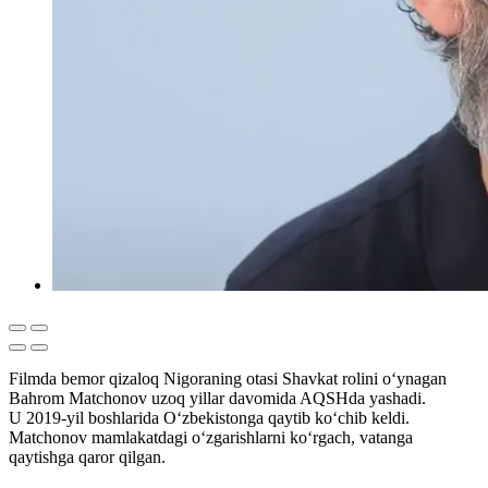
Filmda bemor qizaloq Nigoraning otasi Shavkat rolini o‘ynagan
Bahrom Matchonov uzoq yillar davomida AQSHda yashadi.
U 2019-yil boshlarida O‘zbekistonga qaytib ko‘chib keldi.
Matchonov mamlakatdagi o‘zgarishlarni ko‘rgach, vatanga
qaytishga qaror qilgan.