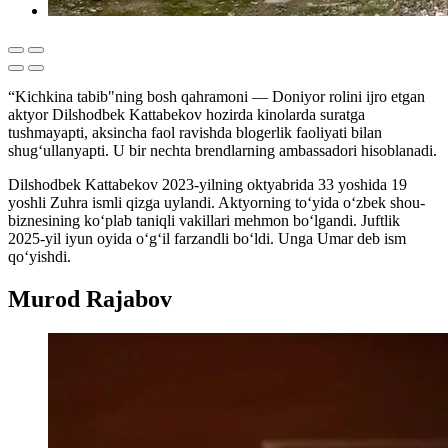
“Kichkina tabib"ning bosh qahramoni — Doniyor rolini ijro etgan
aktyor Dilshodbek Kattabekov hozirda kinolarda suratga
tushmayapti, aksincha faol ravishda blogerlik faoliyati bilan
shug‘ullanyapti. U bir nechta brendlarning ambassadori hisoblanadi.
Dilshodbek Kattabekov 2023-yilning oktyabrida 33 yoshida 19
yoshli Zuhra ismli qizga uylandi. Aktyorning to‘yida o‘zbek shou-
biznesining ko‘plab taniqli vakillari mehmon bo‘lgandi. Juftlik
2025-yil iyun oyida o‘g‘il farzandli bo‘ldi. Unga Umar deb ism
qo‘yishdi.
Murod Rajabov