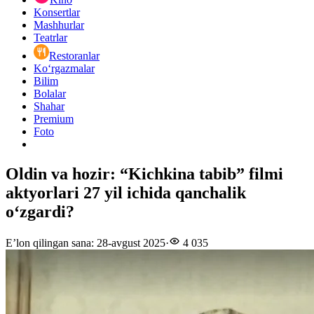
Konsertlar
Mashhurlar
Teatrlar
Restoranlar
Ko‘rgazmalar
Bilim
Bolalar
Shahar
Premium
Foto
Oldin va hozir: “Kichkina tabib” filmi
aktyorlari 27 yil ichida qanchalik
o‘zgardi?
E’lon qilingan sana
:
28-avgust 2025
·
4 035