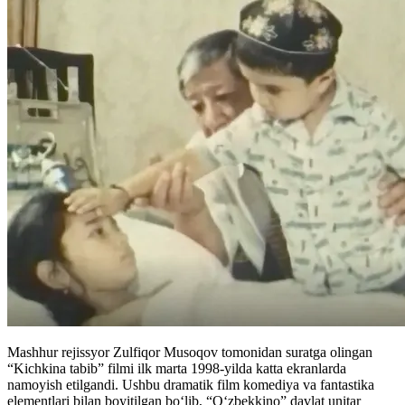
Mashhur rejissyor Zulfiqor Musoqov tomonidan suratga olingan
“Kichkina tabib” filmi ilk marta 1998-yilda katta ekranlarda
namoyish etilgandi. Ushbu dramatik film komediya va fantastika
elementlari bilan boyitilgan bo‘lib, “O‘zbekkino” davlat unitar