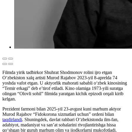
Filmda yirik tadbirkor Shuhrat Shodmonov rolini ijro etgan
O‘zbekiston xalq artisti Murod Rajabov 2023-yil 8-aprelda 74
yoshda vafot etgan. U aktyorlik mahorati sababli o‘zbek kinosining
“Temir erkagi” deb e’tirof etiladi. Kino olamiga 1973-yili suratga
olingan “Olovli sohil” filmida yaratgan kichik epizodi orqali kirib
kelgan.
Prezident farmoni bilan 2025-yil 23-avgust kuni marhum aktyor
Murod Rajabov “Fidokorona xizmatlari uchun” ordeni bilan
taqdirlandi
. Shuningdek, davlat rahbari O‘zbekistonda ilm-fan,
adabiyot, madaniyat va san’at sohalarini rivojlantirishga hissa
qo‘shgan bir guruh marhum olim va ijodkorlarni mukofotladi.