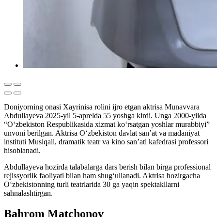
Doniyorning onasi Xayrinisa rolini ijro etgan aktrisa Munavvara
Abdullayeva 2025-yil 5-aprelda 55 yoshga kirdi. Unga 2000-yilda
“O‘zbekiston Respublikasida xizmat ko‘rsatgan yoshlar murabbiyi”
unvoni berilgan. Aktrisa O‘zbekiston davlat san’at va madaniyat
instituti Musiqali, dramatik teatr va kino san’ati kafedrasi professori
hisoblanadi.
Abdullayeva hozirda talabalarga dars berish bilan birga professional
rejissyorlik faoliyati bilan ham shug‘ullanadi. Aktrisa hozirgacha
O‘zbekistonning turli teatrlarida 30 ga yaqin spektakllarni
sahnalashtirgan.
Bahrom Matchonov