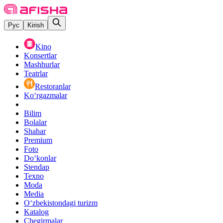
Рус
Kirish
Kino
Konsertlar
Mashhurlar
Teatrlar
Restoranlar
Ko‘rgazmalar
Bilim
Bolalar
Shahar
Premium
Foto
Do‘konlar
Stendap
Texno
Moda
Media
O‘zbekistondagi turizm
Katalog
Chegirmalar