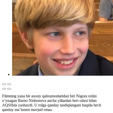
Filmning yana bir asosiy qahramonlaridan biri Nigora rolini
o‘ynagan Barno Nishonova ancha yillardan beri oilasi bilan
AQSHda yashaydi. U rolga qanday tasdiqlangani haqida hech
qanday ma’lumot mavjud emas.