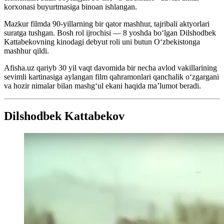
korxonasi buyurtmasiga binoan ishlangan.
Mazkur filmda 90-yillarning bir qator mashhur, tajribali aktyorlari
suratga tushgan. Bosh rol ijrochisi — 8 yoshda bo‘lgan Dilshodbek
Kattabekovning kinodagi debyut roli uni butun O‘zbekistonga
mashhur qildi.
Afisha.uz qariyb 30 yil vaqt davomida bir necha avlod vakillarining
sevimli kartinasiga aylangan film qahramonlari qanchalik o‘zgargani
va hozir nimalar bilan mashg‘ul ekani haqida ma’lumot beradi.
Dilshodbek Kattabekov