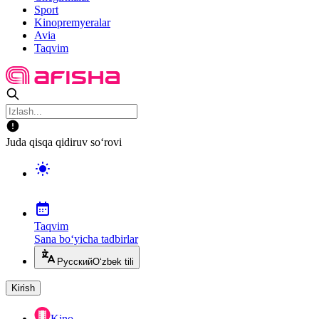
Sport
Kinopremyeralar
Avia
Taqvim
Juda qisqa qidiruv so‘rovi
Taqvim
Sana bo‘yicha tadbirlar
Русский
O‘zbek tili
Kirish
Kino