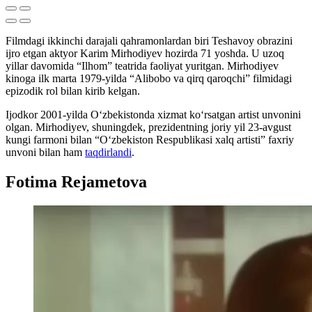
Filmdagi ikkinchi darajali qahramonlardan biri Teshavoy obrazini
ijro etgan aktyor Karim Mirhodiyev hozirda 71 yoshda. U uzoq
yillar davomida “Ilhom” teatrida faoliyat yuritgan. Mirhodiyev
kinoga ilk marta 1979-yilda “Alibobo va qirq qaroqchi” filmidagi
epizodik rol bilan kirib kelgan.
Ijodkor 2001-yilda O‘zbekistonda xizmat ko‘rsatgan artist unvonini
olgan. Mirhodiyev, shuningdek, prezidentning joriy yil 23-avgust
kungi farmoni bilan “O‘zbekiston Respublikasi xalq artisti” faxriy
unvoni bilan ham
taqdirlandi
.
Fotima Rejametova