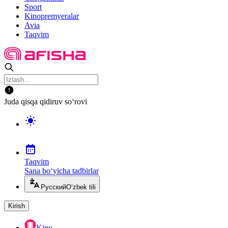
Sport
Kinopremyeralar
Avia
Taqvim
Juda qisqa qidiruv so‘rovi
Taqvim
Sana bo‘yicha tadbirlar
Русский
O‘zbek tili
Kirish
Kino