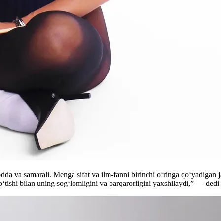
dda va samarali. Menga sifat va ilm-fanni birinchi o‘ringa qo‘yadigan 
 o‘tishi bilan uning sog‘lomligini va barqarorligini yaxshilaydi,” — ded