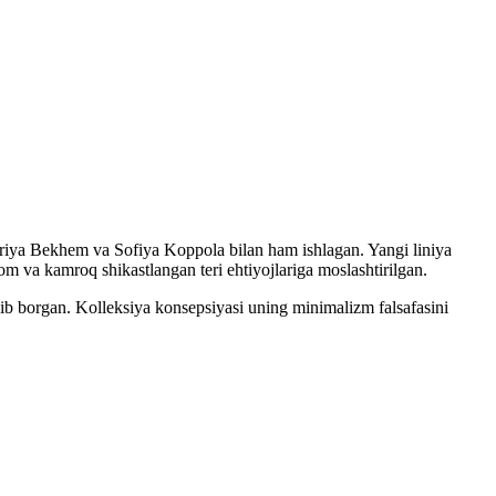
oriya Bekhem va Sofiya Koppola bilan ham ishlagan. Yangi liniya
 va kamroq shikastlangan teri ehtiyojlariga moslashtirilgan.
olib borgan. Kolleksiya konsepsiyasi uning minimalizm falsafasini