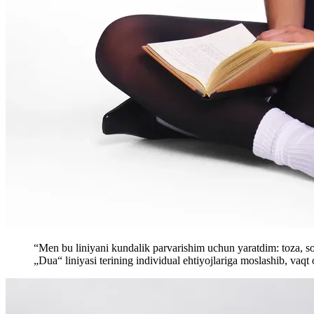
“Men bu liniyani kundalik parvarishim uchun yaratdim: toza, so
„Dua“ liniyasi terining individual ehtiyojlariga moslashib, vaqt