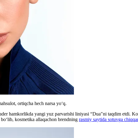
mahsulot, ortiqcha hech narsa yo‘q.
er hamkorlikda yangi yuz parvarishi liniyasi “Dua"ni taqdim etdi. Kol
a bo‘lib, kosmetika allaqachon brendning
rasmiy saytida sotuvga chiqqa