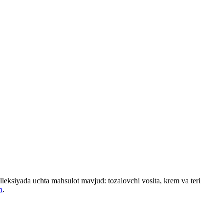
leksiyada uchta mahsulot mavjud: tozalovchi vosita, krem va teri
n
.