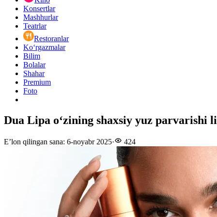
Konsertlar
Mashhurlar
Teatrlar
Restoranlar
Ko‘rgazmalar
Bilim
Bolalar
Shahar
Premium
Foto
Dua Lipa o‘zining shaxsiy yuz parvarishi li
E’lon qilingan sana
:
6-noyabr 2025
·
424