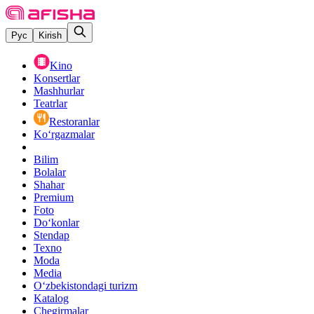
Рус
Kirish
Kino
Konsertlar
Mashhurlar
Teatrlar
Restoranlar
Ko‘rgazmalar
Bilim
Bolalar
Shahar
Premium
Foto
Do‘konlar
Stendap
Texno
Moda
Media
O‘zbekistondagi turizm
Katalog
Chegirmalar