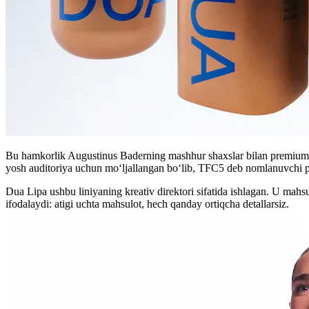
Bu hamkorlik Augustinus Baderning mashhur shaxslar bilan premium ha
yosh auditoriya uchun mo‘ljallangan bo‘lib, TFC5 deb nomlanuvchi pat
Dua Lipa ushbu liniyaning kreativ direktori sifatida ishlagan. U mahsu
ifodalaydi: atigi uchta mahsulot, hech qanday ortiqcha detallarsiz.