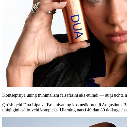
Kontseptsiya uning minimalizm falsafasini aks ettiradi — atigi uchta 
Qo‘shiqchi Dua Lipa va Britaniyaning kosmetik brendi Augustinus Bad
tiniqligini oshiruvchi kompleks. Ularning narxi 40 dan 80 dollargach