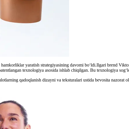
mkorliklar yaratish strategiyasining davomi bo‘ldi.Ilgari brend Vikt
entlangan texnologiya asosida ishlab chiqilgan. Bu texnologiya sog‘lom
lotlarning qadoqlanish dizayni va teksturalari ustida bevosita nazorat 