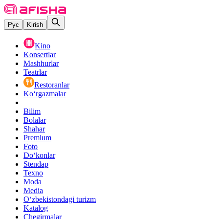
Рус
Kirish
Kino
Konsertlar
Mashhurlar
Teatrlar
Restoranlar
Ko‘rgazmalar
Bilim
Bolalar
Shahar
Premium
Foto
Do‘konlar
Stendap
Texno
Moda
Media
O‘zbekistondagi turizm
Katalog
Chegirmalar