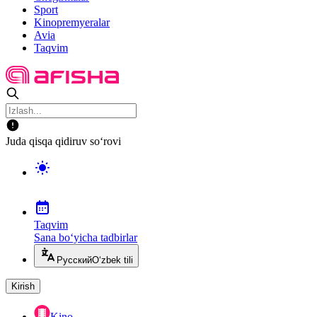
Sport
Kinopremyeralar
Avia
Taqvim
Juda qisqa qidiruv so‘rovi
Taqvim
Sana bo‘yicha tadbirlar
Русский
O‘zbek tili
Kirish
Kino