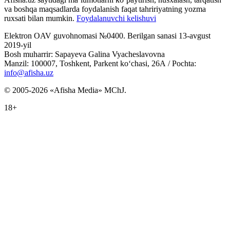
va boshqa maqsadlarda foydalanish faqat tahririyatning yozma
ruxsati bilan mumkin.
Foydalanuvchi kelishuvi
Elektron OAV guvohnomasi №0400. Berilgan sanasi 13-avgust
2019-yil
Bosh muharrir: Sapayeva Galina Vyacheslavovna
Manzil: 100007, Toshkent, Parkent ko‘chasi, 26А / Pochta:
info@afisha.uz
© 2005-2026 «Afisha Media» MChJ.
18+