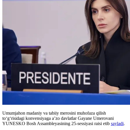
Umumjahon madaniy va tabiiy merosini muhofaza qilish
to‘g‘risidagi konvensiyaga a’zo davlatlar Gayane Umerovani
YUNESKO Bosh Assambleyasining 25-sessiyasi raisi etib
sayladi
.