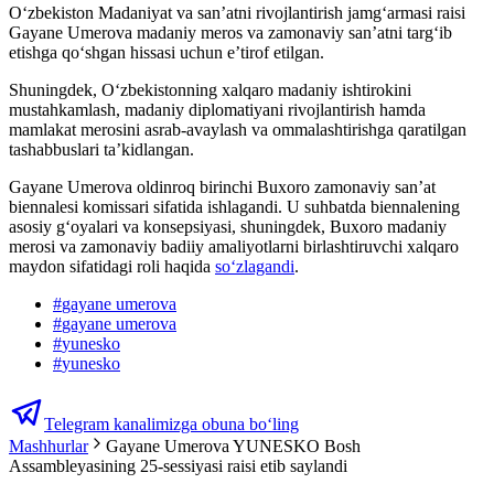
O‘zbekiston Madaniyat va san’atni rivojlantirish jamg‘armasi raisi
Gayane Umerova madaniy meros va zamonaviy san’atni targ‘ib
etishga qo‘shgan hissasi uchun e’tirof etilgan.
Shuningdek, Oʻzbekistonning xalqaro madaniy ishtirokini
mustahkamlash, madaniy diplomatiyani rivojlantirish hamda
mamlakat merosini asrab-avaylash va ommalashtirishga qaratilgan
tashabbuslari ta’kidlangan.
Gayane Umerova oldinroq birinchi Buxoro zamonaviy san’at
biennalesi komissari sifatida ishlagandi. U suhbatda biennalening
asosiy g‘oyalari va konsepsiyasi, shuningdek, Buxoro madaniy
merosi va zamonaviy badiiy amaliyotlarni birlashtiruvchi xalqaro
maydon sifatidagi roli haqida
so‘zlagandi
.
#
gayane umerova
#
gayane umerova
#
yunesko
#
yunesko
Telegram kanalimizga obuna bo‘ling
Mashhurlar
Gayane Umerova YUNESKO Bosh
Assambleyasining 25-sessiyasi raisi etib saylandi