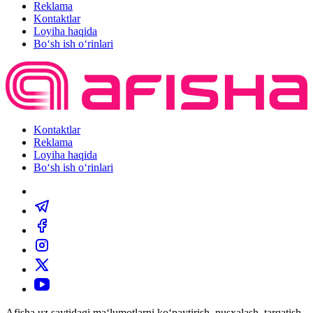
Reklama
Kontaktlar
Loyiha haqida
Bo‘sh ish o‘rinlari
Kontaktlar
Reklama
Loyiha haqida
Bo‘sh ish o‘rinlari
Afisha.uz saytidagi ma‘lumotlarni ko‘paytirish, nusxalash, tarqatish