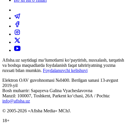
Bo‘sh ish o‘rinlari
Afisha.uz saytidagi ma‘lumotlarni ko‘paytirish, nusxalash, tarqatish
va boshqa maqsadlarda foydalanish faqat tahririyatning yozma
ruxsati bilan mumkin.
Foydalanuvchi kelishuvi
Elektron OAV guvohnomasi №0400. Berilgan sanasi 13-avgust
2019-yil
Bosh muharrir: Sapayeva Galina Vyacheslavovna
Manzil: 100007, Toshkent, Parkent ko‘chasi, 26А / Pochta:
info@afisha.uz
© 2005-2026 «Afisha Media» MChJ.
18+