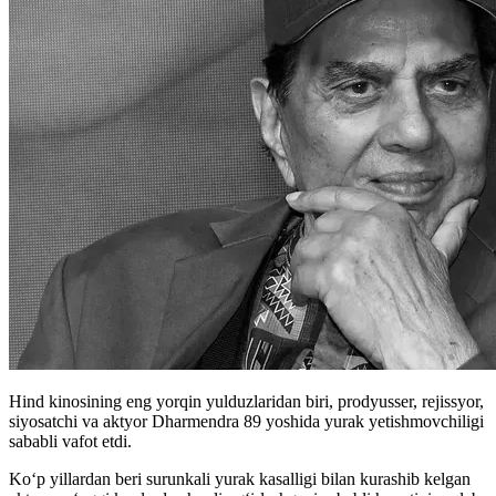
Hind kinosining eng yorqin yulduzlaridan biri, prodyusser, rejissyor,
siyosatchi va aktyor Dharmendra 89 yoshida yurak yetishmovchiligi
sababli vafot etdi.
Ko‘p yillardan beri surunkali yurak kasalligi bilan kurashib kelgan