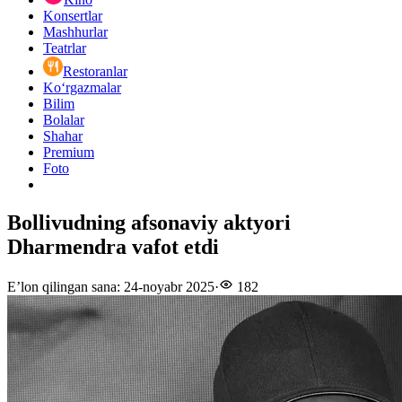
Konsertlar
Mashhurlar
Teatrlar
Restoranlar
Ko‘rgazmalar
Bilim
Bolalar
Shahar
Premium
Foto
Bollivudning afsonaviy aktyori
Dharmendra vafot etdi
E’lon qilingan sana
:
24-noyabr 2025
·
182