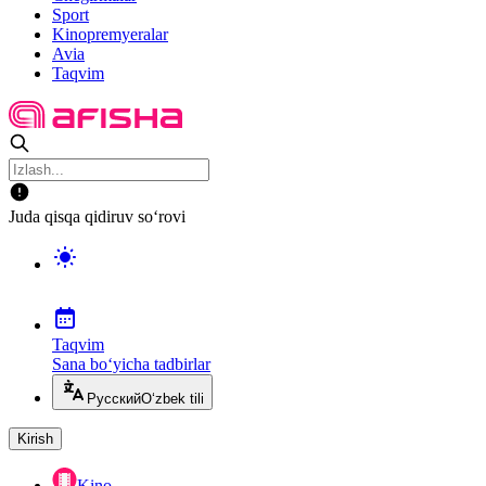
Sport
Kinopremyeralar
Avia
Taqvim
Juda qisqa qidiruv so‘rovi
Taqvim
Sana bo‘yicha tadbirlar
Русский
O‘zbek tili
Kirish
Kino