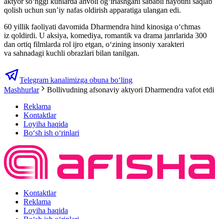
aktyor so‘nggi kunlarda ahvoli og‘irlashgani sababli hayotini saqlab
qolish uchun sun’iy nafas oldirish apparatiga ulangan edi.
60 yillik faoliyati davomida Dharmendra hind kinosiga o‘chmas
iz qoldirdi. U aksiya, komediya, romantik va drama janrlarida 300
dan ortiq filmlarda rol ijro etgan, o‘zining insoniy xarakteri
va sahnadagi kuchli obrazlari bilan tanilgan.
Telegram kanalimizga obuna bo‘ling
Mashhurlar
Bollivudning afsonaviy aktyori Dharmendra vafot etdi
Reklama
Kontaktlar
Loyiha haqida
Bo‘sh ish o‘rinlari
Kontaktlar
Reklama
Loyiha haqida