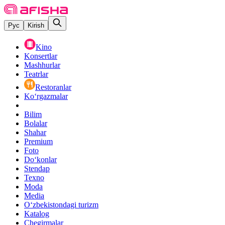
Рус
Kirish
Kino
Konsertlar
Mashhurlar
Teatrlar
Restoranlar
Ko‘rgazmalar
Bilim
Bolalar
Shahar
Premium
Foto
Do‘konlar
Stendap
Texno
Moda
Media
O‘zbekistondagi turizm
Katalog
Chegirmalar