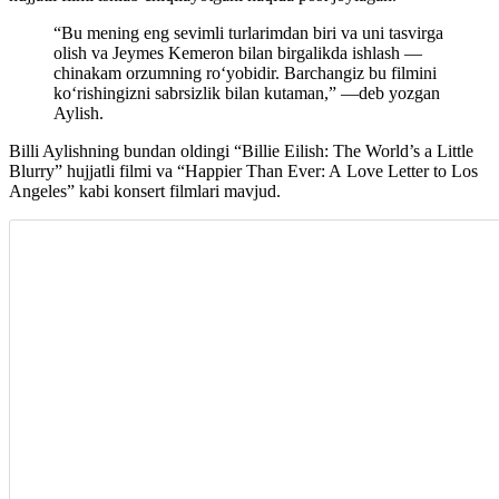
“Bu mening eng sevimli turlarimdan biri va uni tasvirga
olish va Jeymes Kemeron bilan birgalikda ishlash —
chinakam orzumning ro‘yobidir. Barchangiz bu filmini
ko‘rishingizni sabrsizlik bilan kutaman,” —deb yozgan
Aylish.
Billi Aylishning bundan oldingi “Billie Eilish: The World’s a Little
Blurry” hujjatli filmi va “Happier Than Ever: A Love Letter to Los
Angeles” kabi konsert filmlari mavjud.