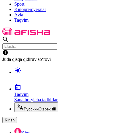
Sport
Kinopremyeralar
Avia
Taqvim
Juda qisqa qidiruv so‘rovi
Taqvim
Sana bo‘yicha tadbirlar
Русский
O‘zbek tili
Kirish
Kino