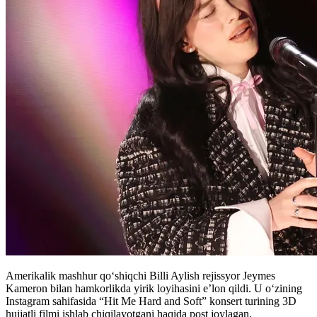
Amerikalik mashhur qoʻshiqchi Billi Aylish rejissyor Jeymes
Kameron bilan hamkorlikda yirik loyihasini e’lon qildi. U oʻzining
Instagram sahifasida “Hit Me Hard and Soft” konsert turining 3D
hujjatli filmi ishlab chiqilayotgani haqida post joylagan.