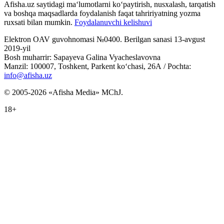
Afisha.uz saytidagi ma‘lumotlarni ko‘paytirish, nusxalash, tarqatish
va boshqa maqsadlarda foydalanish faqat tahririyatning yozma
ruxsati bilan mumkin.
Foydalanuvchi kelishuvi
Elektron OAV guvohnomasi №0400. Berilgan sanasi 13-avgust
2019-yil
Bosh muharrir: Sapayeva Galina Vyacheslavovna
Manzil: 100007, Toshkent, Parkent ko‘chasi, 26А / Pochta:
info@afisha.uz
© 2005-2026 «Afisha Media» MChJ.
18+