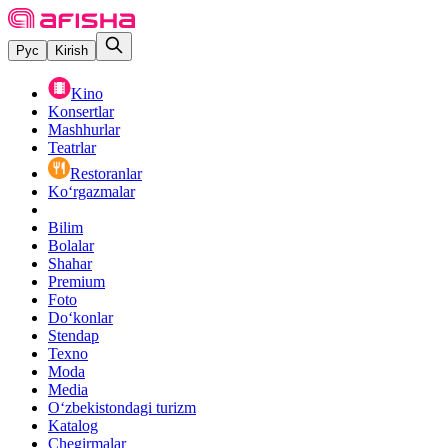
Рус
Kirish
Kino
Konsertlar
Mashhurlar
Teatrlar
Restoranlar
Ko‘rgazmalar
Bilim
Bolalar
Shahar
Premium
Foto
Do‘konlar
Stendap
Texno
Moda
Media
O‘zbekistondagi turizm
Katalog
Chegirmalar