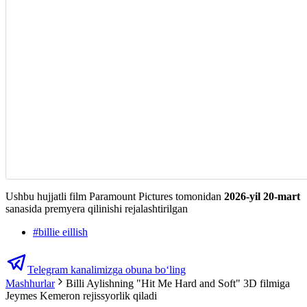
Ushbu hujjatli film Paramount Pictures tomonidan
2026-yil 20-mart
sanasida premyera qilinishi rejalashtirilgan
#
billie eillish
Telegram kanalimizga obuna bo‘ling
Mashhurlar
Billi Aylishning "Hit Me Hard and Soft" 3D filmiga
Jeymes Kemeron rejissyorlik qiladi