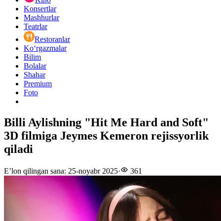
Konsertlar
Mashhurlar
Teatrlar
Restoranlar
Ko‘rgazmalar
Bilim
Bolalar
Shahar
Premium
Foto
Billi Aylishning "Hit Me Hard and Soft"
3D filmiga Jeymes Kemeron rejissyorlik
qiladi
E’lon qilingan sana
:
25-noyabr 2025
·
361