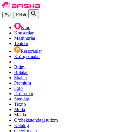
Рус
Kirish
Kino
Konsertlar
Mashhurlar
Teatrlar
Restoranlar
Ko‘rgazmalar
Bilim
Bolalar
Shahar
Premium
Foto
Do‘konlar
Stendap
Texno
Moda
Media
O‘zbekistondagi turizm
Katalog
Chegirmalar