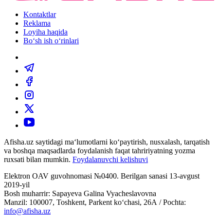
Kontaktlar
Reklama
Loyiha haqida
Bo‘sh ish o‘rinlari
Afisha.uz saytidagi ma‘lumotlarni ko‘paytirish, nusxalash, tarqatish
va boshqa maqsadlarda foydalanish faqat tahririyatning yozma
ruxsati bilan mumkin.
Foydalanuvchi kelishuvi
Elektron OAV guvohnomasi №0400. Berilgan sanasi 13-avgust
2019-yil
Bosh muharrir: Sapayeva Galina Vyacheslavovna
Manzil: 100007, Toshkent, Parkent ko‘chasi, 26А / Pochta:
info@afisha.uz