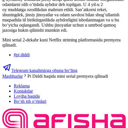
odamlarni olib o‘tishda aybdor deb topilgan. U 4 yil-u 2
oy muddatga ozodlikdan mahrum etildi. San’atkorni reket,
shuningdek, jinsiy jinoyatlar va odam savdosi bilan shug‘ullanish
maqsadida til biriktirganlikda aybdorligini isbotlanmagan va u bu
boʻyicha oqlangandi. Ushbu jinoyatlar uchun u umrbod qamoq
jazosiga hukm qilinishi mumkin edi.
Mini serial 2-dekabr kuni Netflix striming platformasida premyera
qilinadi.
#
pi diddi
Telegram kanalimizga obuna bo‘ling
Mashhurlar
Pi Diddi haqida mini serial premyera qilinadi
Reklama
Kontaktlar
Loyiha haqida
Bo‘sh ish o‘rinlari