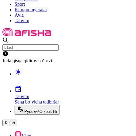
Sport
Kinopremyeralar
Avia
Taqvim
Juda qisqa qidiruv so‘rovi
Taqvim
Sana bo‘yicha tadbirlar
Русский
O‘zbek tili
Kirish
Kino