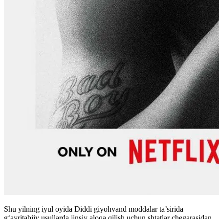
Shu yilning iyul oyida Diddi giyohvand moddalar ta’sirida
gʻayritabiiy usullarda jinsiy aloqa qilish uchun shtatlar chegarasidan