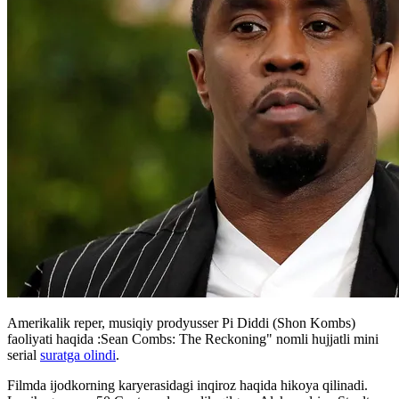
Amerikalik reper, musiqiy prodyusser Pi Diddi (Shon Kombs)
faoliyati haqida :Sean Combs: The Reckoning" nomli hujjatli mini
serial
suratga olindi
.
Filmda ijodkorning karyerasidagi inqiroz haqida hikoya qilinadi.