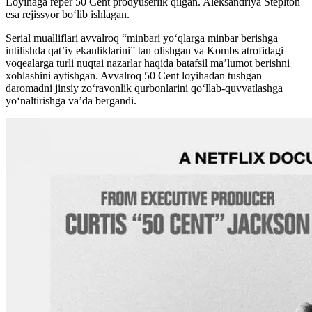
Loyihaga reper 50 Cent prodyuserlik qilgan. Aleksandriya Steplton
esa rejissyor boʻlib ishlagan.
Serial mualliflari avvalroq “minbari yo‘qlarga minbar berishga
intilishda qat’iy ekanliklarini” tan olishgan va Kombs atrofidagi
voqealarga turli nuqtai nazarlar haqida batafsil ma’lumot berishni
xohlashini aytishgan. Avvalroq 50 Cent loyihadan tushgan
daromadni jinsiy zo‘ravonlik qurbonlarini qo‘llab-quvvatlashga
yo‘naltirishga va’da bergandi.