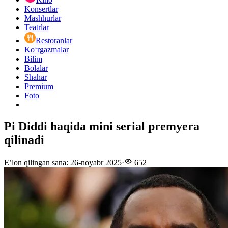
Konsertlar
Mashhurlar
Teatrlar
Restoranlar
Ko‘rgazmalar
Bilim
Bolalar
Shahar
Premium
Foto
Pi Diddi haqida mini serial premyera
qilinadi
E’lon qilingan sana
:
26-noyabr 2025
·
652