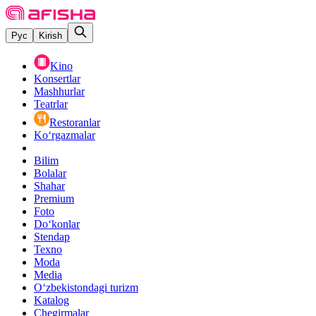
Рус
Kirish
Kino
Konsertlar
Mashhurlar
Teatrlar
Restoranlar
Ko‘rgazmalar
Bilim
Bolalar
Shahar
Premium
Foto
Do‘konlar
Stendap
Texno
Moda
Media
O‘zbekistondagi turizm
Katalog
Chegirmalar