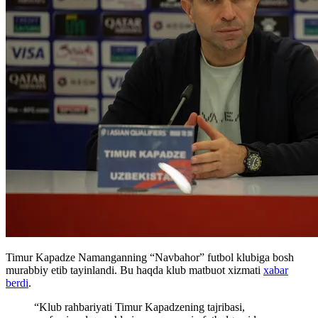
Timur Kapadze Namanganning “Navbahor” futbol klubiga bosh
murabbiy etib tayinlandi. Bu haqda klub matbuot xizmati
xabar
berdi
.
“Klub rahbariyati Timur Kapadzening tajribasi,