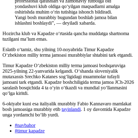
professional qarashlari va zamonaviy futbolga oid
yondashuvi klub oldiga qo‘yilgan maqsadlarni amalga
oshirishda muhim o‘rin tutishiga ishonch bildiradi.
Yangi bosh murabbiy bugundan boshlab jamoa bilan
ishlashni boshlaydi”, — deyiladi xabarda.
Hozircha klub va Kapadze oʻrtasida qancha muddatga shartnoma
tuzilgani ma’lum emas.
Eslatib oʻtamiz, shu yilning 10-noyabrida Timur Kapadze
Oʻzbekiston milliy terma jamoasi murabbiylar shtabini tark etgandi.
Timur Kapadze Oʻzbekiston milliy terma jamoasi boshqaruviga
2025-yilning 22-yanvarida kelgandi. Oʻshanda sloveniyalik
mutaxassis Srechko Katanes sogʻligidagi muammolar tufayli
jamoani tark etgandi. Kapadze boshchiligida terma jamoa JCh-2026
saralash bosqichida 4 ta oʻyin oʻtkazdi va mundial yoʻllanmasini
qoʻlga kiritdi.
6-oktyabr kuni esa italiyalik murabbiy Fabio Kannavaro mamlakat
bosh jamoasiga murabbiy etib
tayinlandi
. 1 oy davomida Kapadze
unga yordamchi boʻlib yurdi.
#
navbahor
#
timur kapadze