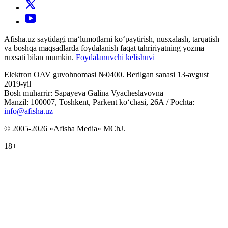
Afisha.uz saytidagi ma‘lumotlarni ko‘paytirish, nusxalash, tarqatish
va boshqa maqsadlarda foydalanish faqat tahririyatning yozma
ruxsati bilan mumkin.
Foydalanuvchi kelishuvi
Elektron OAV guvohnomasi №0400. Berilgan sanasi 13-avgust
2019-yil
Bosh muharrir: Sapayeva Galina Vyacheslavovna
Manzil: 100007, Toshkent, Parkent ko‘chasi, 26А / Pochta:
info@afisha.uz
© 2005-2026 «Afisha Media» MChJ.
18+