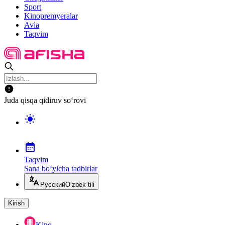
Sport
Kinopremyeralar
Avia
Taqvim
Juda qisqa qidiruv so‘rovi
Taqvim
Sana bo‘yicha tadbirlar
Русский
O‘zbek tili
Kirish
Kino