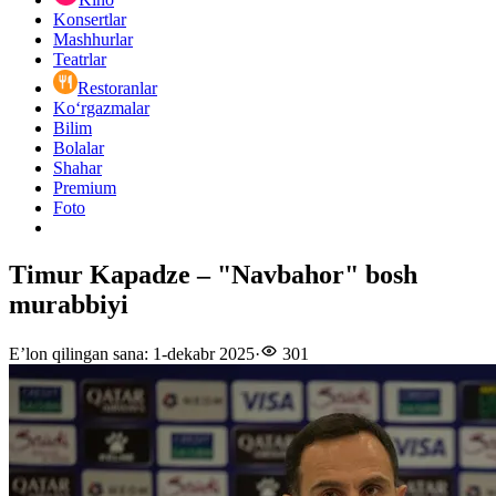
Konsertlar
Mashhurlar
Teatrlar
Restoranlar
Ko‘rgazmalar
Bilim
Bolalar
Shahar
Premium
Foto
Timur Kapadze – "Navbahor" bosh
murabbiyi
E’lon qilingan sana
:
1-dekabr 2025
·
301