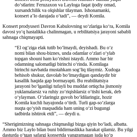
do‘stlarim: Feruzaxon va Layloga faqat ijodiy omad,
xursandchilik va olqishlar tilayman. Ishonamanki,
konsert a’lo darajada o‘tadi”, — deydi Komila.
Konsert prodyuseri Davron Kabulovning so‘zlariga ko‘ra, Komila
davosi yo‘q hastalikka chalinmagan, u rebilitatsiya jarayoni sababli
sahnaga chiqmayapti.
“El og‘ziga elak tutib bo‘lmaydi, deyishadi. Bu o‘z
nomi bilan shou-biznes, unda odamlar o‘zlari o‘ylab
topgan shouni ham ko‘rishni istaydi. Ammo har bir
odamning salomatligi birinchi o‘rinda. Komilaga
birinchi navbatda mustahkam sog‘liq tilaymiz. Xudoga
behisob shukur, davolab bo‘lmaydigan qandaydir bir
kasallik haqida gap bormayapti. Bu reabilitatsiya
jarayoni bo‘lganligi tufayli bu muddat ortiqcha jismoniy
yuklamalarsiz va ruhiy zo‘riqishlarsiz o‘tishi kerak, deb
o‘ylayman. O‘zlaringiz guvoh bo‘ldilaringiz, hozir
Komila kuchli hayajonda o‘tirdi. Turli gap-so‘zlarga
nuqta qo‘yish maqsadida ham uning o‘zi bugungi
tadbirda ishtirok etdi”, — deydi u.
“Sherigimizning sahnaga chiqmasligi bizga qiyin bo‘ladi, albatta.
Ammo biz Laylo bilan buni bildirmaslikka harakat qilamiz. Bu yilgi
dasturda o‘tgan safargi konsertda yangramagan juda ko‘p