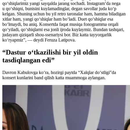
qo‘shiqlarimiz yangi sayqalda jarang sochadi. Instagram’da nega
u qo‘shiqni, bunisini kuylamadinglar, degan savollar juda ko‘p
kelgan. Shuning uchun bu yil retro taronalar ham, hamma biladigan
xitlar ham, yangi qo‘shiqlar ham bo‘ladi. Duet qo‘shiqlar esa
bo‘lmaydi, bu aniq. Konsertda faqat musiqa fonogramma orqali
qo‘yiladi, qo‘shiqlarni esa jonli ijroda kuylaymiz. Bundan tashqari,
judayam qiziqarli shou-ssenariysi bor. Biz katta tayyorgarlik
ko‘ryapmiz”, — deydi Feruza Latipova.
“Dastur o‘tkazilishi bir yil oldin
tasdiqlangan edi”
Davron Kabulovga ko‘ra, hozirgi paytda “Xalqlar do‘stligi"da
konsert kunlarini band qilish katta muammoga aylangan.