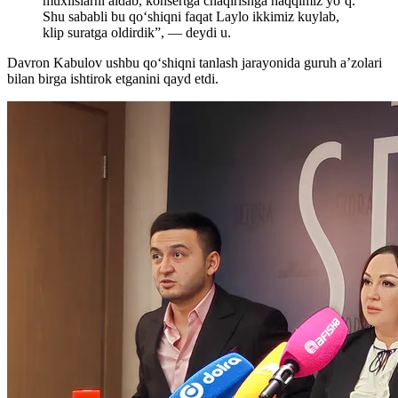
muxlislarni aldab, konsertga chaqirishga haqqimiz yo‘q.
Shu sababli bu qo‘shiqni faqat Laylo ikkimiz kuylab,
klip suratga oldirdik”, — deydi u.
Davron Kabulov ushbu qo‘shiqni tanlash jarayonida guruh a’zolari
bilan birga ishtirok etganini qayd etdi.