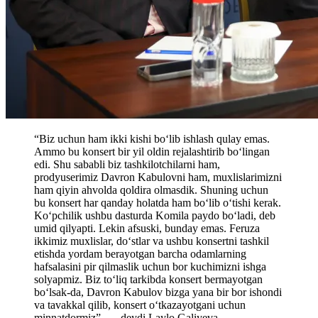
“Biz uchun ham ikki kishi bo‘lib ishlash qulay emas.
Ammo bu konsert bir yil oldin rejalashtirib bo‘lingan
edi. Shu sababli biz tashkilotchilarni ham,
prodyuserimiz Davron Kabulovni ham, muxlislarimizni
ham qiyin ahvolda qoldira olmasdik. Shuning uchun
bu konsert har qanday holatda ham bo‘lib o‘tishi kerak.
Ko‘pchilik ushbu dasturda Komila paydo bo‘ladi, deb
umid qilyapti. Lekin afsuski, bunday emas. Feruza
ikkimiz muxlislar, do‘stlar va ushbu konsertni tashkil
etishda yordam berayotgan barcha odamlarning
hafsalasini pir qilmaslik uchun bor kuchimizni ishga
solyapmiz. Biz to‘liq tarkibda konsert bermayotgan
bo‘lsak-da, Davron Kabulov bizga yana bir bor ishondi
va tavakkal qilib, konsert o‘tkazayotgani uchun
minnatdormiz”, — deydi Laylo Galiyeva.