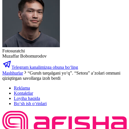
Fotosuratchi
Muzaffar Bobomurodov
Telegram kanalimizga obuna bo‘ling
Mashhurlar
“Guruh tarqalgani yo‘q”. “Setora” a’zolari ommani
qiziqtirgan savollarga izoh berdi
Reklama
Kontaktlar
Loyiha haqida
Bo‘sh ish o‘rinlari