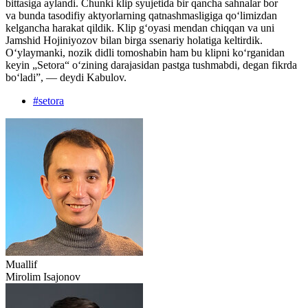
bittasiga aylandi. Chunki klip syujetida bir qancha sahnalar bor
va bunda tasodifiy aktyorlarning qatnashmasligiga qo‘limizdan
kelgancha harakat qildik. Klip g‘oyasi mendan chiqqan va uni
Jamshid Hojiniyozov bilan birga ssenariy holatiga keltirdik.
O‘ylaymanki, nozik didli tomoshabin ham bu klipni ko‘rganidan
keyin „Setora“ o‘zining darajasidan pastga tushmabdi, degan fikrda
bo‘ladi”, — deydi Kabulov.
#
setora
Muallif
Mirolim Isajonov