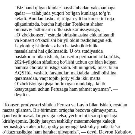
“Biz band qilgan kunlar: payshanbadan yakshanbaga
qadar — talab juda yuqori bo‘lgan kunlarga to‘g‘ri
keladi. Bundan tashqari, o‘tgan yili bu konsertni reja
qilganimizda, barcha hujjatlar Toshkent shahar
ommaviy tadbirlarni o‘tkazish komissiyasiga,
„O‘zbekkonsert“ estrada birlashmasiga chiqarilgandi
va konsert o‘tkazilishi bir yil oldin tasdiqlangan edi.
Layloning ishtirokisiz barcha tashkilotchilik
masalalarini hal qilolmasdik. U o‘z studiyasida
bastakorlar bilan ishlab, konsert repertuarini to‘la-to‘kis,
2024-yilgidan sifatliroq bo‘lishi uchun qo‘ldan kelgan
hamma choralarni ishga soldi. Shuningdek, oilasi bilan
AQSHda yashab, farzandlari maktabda tahsil olishiga
qaramasdan, vaqt topib, joriy yilda ikki marta
O‘zbekistonga qisqa bo‘lmagan muddatga kelib
ketayotgani uchun Feruzaga ham rahmat aytaman”, —
deydi u.
“Konsert prodyuseri sifatida Feruza va Laylo bilan ishlab, rostdan
mazza qilaman. Bir-birimizni ortiqcha bezovta qilmayapmiz,
qandaydir masalalar yuzaga kelsa, yechimini tezroq topishga
kirishyapmiz. Ijodiy jarayon tashkiliy muammolarga xalaqit
bermasligi va aksincha, ijodiy jarayonga tashkiliy jihatlar ta’sir
o‘tkazmasligiga ham harakat qilyapmiz”, — deydi Davron Kabulov.