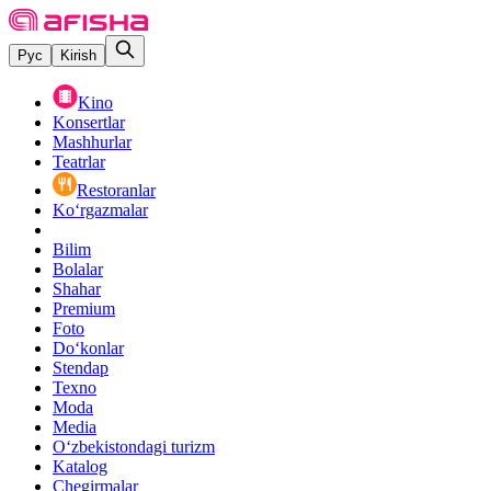
Рус
Kirish
Kino
Konsertlar
Mashhurlar
Teatrlar
Restoranlar
Ko‘rgazmalar
Bilim
Bolalar
Shahar
Premium
Foto
Do‘konlar
Stendap
Texno
Moda
Media
O‘zbekistondagi turizm
Katalog
Chegirmalar