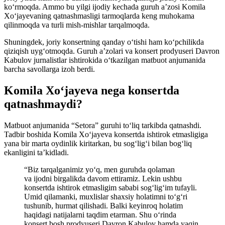
ko‘rmoqda. Ammo bu yilgi ijodiy kechada guruh a’zosi Komila
Xo‘jayevaning qatnashmasligi tarmoqlarda keng muhokama
qilinmoqda va turli mish-mishlar tarqalmoqda.
Shuningdek, joriy konsertning qanday o‘tishi ham ko‘pchilikda
qiziqish uyg‘otmoqda. Guruh a’zolari va konsert prodyuseri Davron
Kabulov jurnalistlar ishtirokida o‘tkazilgan matbuot anjumanida
barcha savollarga izoh berdi.
Komila Xo‘jayeva nega konsertda
qatnashmaydi?
Matbuot anjumanida “Setora” guruhi to‘liq tarkibda qatnashdi.
Tadbir boshida Komila Xo‘jayeva konsertda ishtirok etmasligiga
yana bir marta oydinlik kiritarkan, bu sog‘lig‘i bilan bog‘liq
ekanligini ta’kidladi.
“Biz tarqalganimiz yo‘q, men guruhda qolaman
va ijodni birgalikda davom ettiramiz. Lekin ushbu
konsertda ishtirok etmasligim sababi sog‘lig‘im tufayli.
Umid qilamanki, muxlislar shaxsiy holatimni to‘g‘ri
tushunib, hurmat qilishadi. Balki keyinroq holatim
haqidagi natijalarni taqdim etarman. Shu o‘rinda
konsert bosh prodyuseri Davron Kabulov hamda yaqin