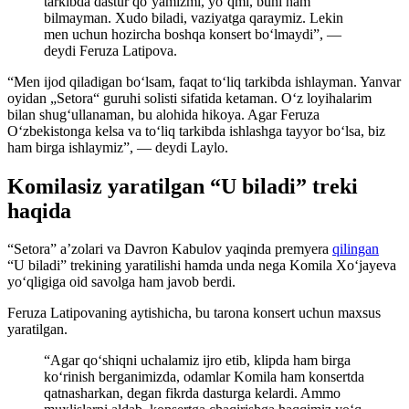
tarkibda dastur qo‘yamizmi, yo‘qmi, buni ham
bilmayman. Xudo biladi, vaziyatga qaraymiz. Lekin
men uchun hozircha boshqa konsert bo‘lmaydi”, —
deydi Feruza Latipova.
“Men ijod qiladigan bo‘lsam, faqat to‘liq tarkibda ishlayman. Yanvar
oyidan „Setora“ guruhi solisti sifatida ketaman. O‘z loyihalarim
bilan shug‘ullanaman, bu alohida hikoya. Agar Feruza
O‘zbekistonga kelsa va to‘liq tarkibda ishlashga tayyor bo‘lsa, biz
ham birga ishlaymiz”, — deydi Laylo.
Komilasiz yaratilgan “U biladi” treki
haqida
“Setora” a’zolari va Davron Kabulov yaqinda premyera
qilingan
“U biladi” trekining yaratilishi hamda unda nega Komila Xo‘jayeva
yo‘qligiga oid savolga ham javob berdi.
Feruza Latipovaning aytishicha, bu tarona konsert uchun maxsus
yaratilgan.
“Agar qo‘shiqni uchalamiz ijro etib, klipda ham birga
ko‘rinish berganimizda, odamlar Komila ham konsertda
qatnasharkan, degan fikrda dasturga kelardi. Ammo