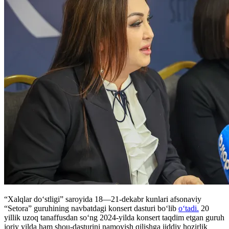
“Xalqlar do‘stligi” saroyida 18—21-dekabr kunlari afsonaviy
“Setora” guruhining navbatdagi konsert dasturi bo‘lib
o‘tadi.
20
yillik uzoq tanaffusdan so‘ng 2024-yilda konsert taqdim etgan guruh
joriy yilda ham shou-dasturini namoyish qilishga jiddiy hozirlik