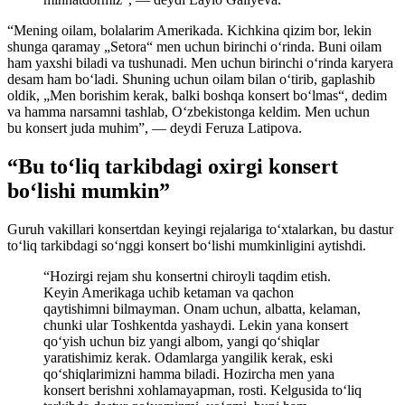
“Mening oilam, bolalarim Amerikada. Kichkina qizim bor, lekin
shunga qaramay „Setora“ men uchun birinchi o‘rinda. Buni oilam
ham yaxshi biladi va tushunadi. Men uchun birinchi o‘rinda karyera
desam ham bo‘ladi. Shuning uchun oilam bilan o‘tirib, gaplashib
oldik, „Men borishim kerak, balki boshqa konsert bo‘lmas“, dedim
va hamma narsamni tashlab, O‘zbekistonga keldim. Men uchun
bu konsert juda muhim”, — deydi Feruza Latipova.
“Bu to‘liq tarkibdagi oxirgi konsert
bo‘lishi mumkin”
Guruh vakillari konsertdan keyingi rejalariga to‘xtalarkan, bu dastur
to‘liq tarkibdagi so‘nggi konsert bo‘lishi mumkinligini aytishdi.
“Hozirgi rejam shu konsertni chiroyli taqdim etish.
Keyin Amerikaga uchib ketaman va qachon
qaytishimni bilmayman. Onam uchun, albatta, kelaman,
chunki ular Toshkentda yashaydi. Lekin yana konsert
qo‘yish uchun biz yangi albom, yangi qo‘shiqlar
yaratishimiz kerak. Odamlarga yangilik kerak, eski
qo‘shiqlarimizni hamma biladi. Hozircha men yana
konsert berishni xohlamayapman, rosti. Kelgusida to‘liq