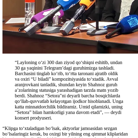
“Layloning o‘zi 300 dan ziyod qo‘shiqni eshitib, undan
30 ga yaqinini Telegram’dagi guruhimizga tashladi.
Barchasini tinglab ko‘rib, to‘rtta taronani ajratib oldik
va oxiri “U biladi” kompozitsiyasida to‘xtadik. Avval
aranjrovkani tanladik, shundan keyin Shahnoz guruh
a’zolarining statusiga yarashadigan tarzda matn yozib
berdi. Shahnoz “Setora"ni deyarli barcha bosqichlarda
qo‘llab-quvvatlab kelayotgan ijodkor hisoblanadi. Unga
katta minnatdorchilik bildiramiz. Umid qilamizki, uning
“Setora” bilan hamkorligi yana davom etadi”, — deydi
konsert prodyuseri.
“Klipga to‘xtaladigan bo‘lsak, aktyorlar jamoasidan sezgan
bo‘lsalaringiz kerak, bu oxirgi bir yilning eng qimmat kliplaridan