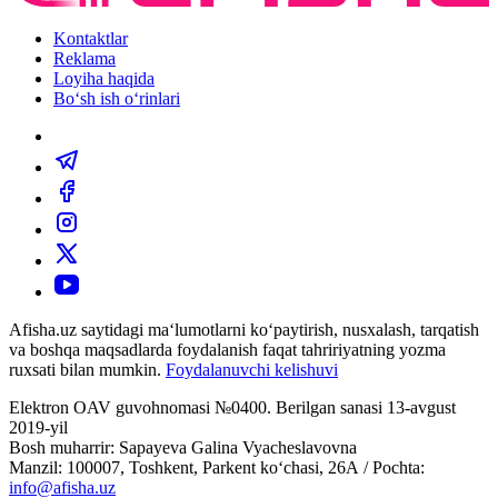
Kontaktlar
Reklama
Loyiha haqida
Bo‘sh ish o‘rinlari
Afisha.uz saytidagi ma‘lumotlarni ko‘paytirish, nusxalash, tarqatish
va boshqa maqsadlarda foydalanish faqat tahririyatning yozma
ruxsati bilan mumkin.
Foydalanuvchi kelishuvi
Elektron OAV guvohnomasi №0400. Berilgan sanasi 13-avgust
2019-yil
Bosh muharrir: Sapayeva Galina Vyacheslavovna
Manzil: 100007, Toshkent, Parkent ko‘chasi, 26А / Pochta:
info@afisha.uz