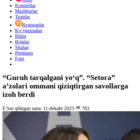
Konsertlar
Mashhurlar
Teatrlar
Restoranlar
Ko‘rgazmalar
Bilim
Bolalar
Shahar
Premium
Foto
“Guruh tarqalgani yo‘q”. “Setora”
a’zolari ommani qiziqtirgan savollarga
izoh berdi
E’lon qilingan sana
:
11-dekabr 2025
·
783