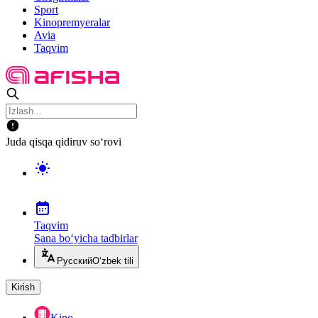
Sport
Kinopremyeralar
Avia
Taqvim
Juda qisqa qidiruv so‘rovi
Taqvim
Sana bo‘yicha tadbirlar
Русский
O‘zbek tili
Kirish
Kino