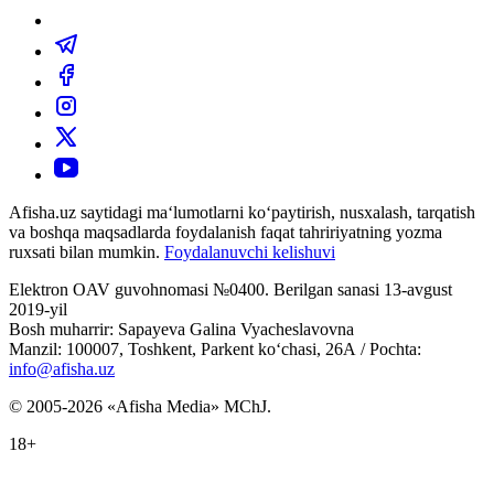
Afisha.uz saytidagi ma‘lumotlarni ko‘paytirish, nusxalash, tarqatish
va boshqa maqsadlarda foydalanish faqat tahririyatning yozma
ruxsati bilan mumkin.
Foydalanuvchi kelishuvi
Elektron OAV guvohnomasi №0400. Berilgan sanasi 13-avgust
2019-yil
Bosh muharrir: Sapayeva Galina Vyacheslavovna
Manzil: 100007, Toshkent, Parkent ko‘chasi, 26А / Pochta:
info@afisha.uz
© 2005-2026 «Afisha Media» MChJ.
18+