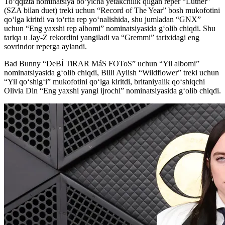
To‘qqizta nominatsiya bo‘yicha yetakchilik qilgan reper “Luther”
(SZA bilan duet) treki uchun “Record of The Year” bosh mukofotini
qo‘lga kiritdi va to‘rtta rep yo‘nalishida, shu jumladan “GNX”
uchun “Eng yaxshi rep albomi” nominatsiyasida g‘olib chiqdi. Shu
tariqa u Jay-Z rekordini yangiladi va “Gremmi” tarixidagi eng
sovrindor reperga aylandi.
Bad Bunny “DeBÍ TiRAR MáS FOToS” uchun “Yil albomi”
nominatsiyasida g‘olib chiqdi, Billi Aylish “Wildflower” treki uchun
“Yil qo‘shig‘i” mukofotini qoʻlga kiritdi, britaniyalik qo‘shiqchi
Olivia Din “Eng yaxshi yangi ijrochi” nominatsiyasida g‘olib chiqdi.