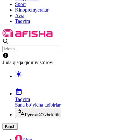
Sport
Kinopremyeralar
Avia
Taqvim
Juda qisqa qidiruv so‘rovi
Taqvim
Sana bo‘yicha tadbirlar
Русский
O‘zbek tili
Kirish
Kino