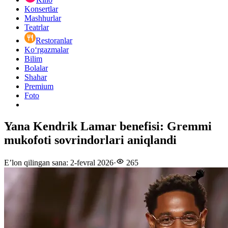
Konsertlar
Mashhurlar
Teatrlar
Restoranlar
Ko‘rgazmalar
Bilim
Bolalar
Shahar
Premium
Foto
Yana Kendrik Lamar benefisi: Gremmi
mukofoti sovrindorlari aniqlandi
E’lon qilingan sana
:
2-fevral 2026
·
265