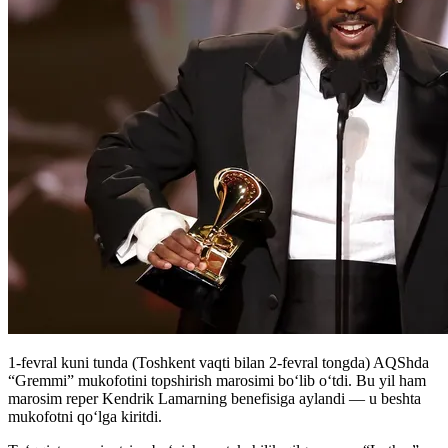
1-fevral kuni tunda (Toshkent vaqti bilan 2-fevral tongda) AQShda
“Gremmi” mukofotini topshirish marosimi bo‘lib o‘tdi. Bu yil ham
marosim reper Kendrik Lamarning benefisiga aylandi — u beshta
mukofotni qo‘lga kiritdi.