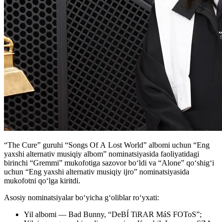
“The Cure” guruhi “Songs Of A Lost World” albomi uchun “Eng
yaxshi alternativ musiqiy albom” nominatsiyasida faoliyatidagi
birinchi “Gremmi” mukofotiga sazovor bo‘ldi va “Alone” qo‘shig‘i
uchun “Eng yaxshi alternativ musiqiy ijro” nominatsiyasida
mukofotni qo‘lga kiritdi.
Asosiy nominatsiyalar boʻyicha g‘oliblar ro‘yxati:
Yil albomi — Bad Bunny, “DeBÍ TiRAR MáS FOToS”;