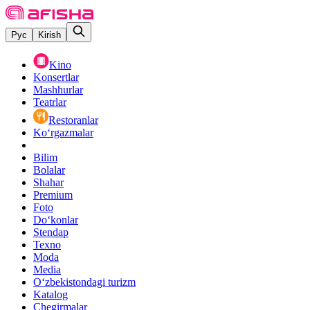
Рус
Kirish
Kino
Konsertlar
Mashhurlar
Teatrlar
Restoranlar
Ko‘rgazmalar
Bilim
Bolalar
Shahar
Premium
Foto
Do‘konlar
Stendap
Texno
Moda
Media
O‘zbekistondagi turizm
Katalog
Chegirmalar