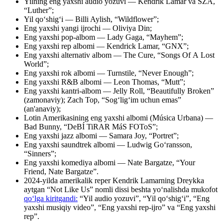
Yilning eng yaxshi audio yozuvi — Kendrik Lamar va SZA,
“Luther”;
Yil qo‘shig‘i — Billi Aylish, “Wildflower”;
Eng yaxshi yangi ijrochi — Oliviya Din;
Eng yaxshi pop-albom — Lady Gaga, “Mayhem”;
Eng yaxshi rep albomi — Kendrick Lamar, “GNX”;
Eng yaxshi alternativ albom — The Cure, “Songs Of A Lost
World”;
Eng yaxshi rok albomi — Turnstile, “Never Enough”;
Eng yaxshi R&B albomi — Leon Thomas, “Mutt”;
Eng yaxshi kantri-albom — Jelly Roll, “Beautifully Broken”
(zamonaviy); Zach Top, “Sog‘lig‘im uchun emas”
(an'anaviy);
Lotin Amerikasining eng yaxshi albomi (Música Urbana) —
Bad Bunny, “DeBÍ TiRAR MáS FOToS”;
Eng yaxshi jazz albomi — Samara Joy, “Portret”;
Eng yaxshi saundtrek albomi — Ludwig Go‘ransson,
“Sinners”;
Eng yaxshi komediya albomi — Nate Bargatze, “Your
Friend, Nate Bargatze”.
2024-yilda amerikalik reper Kendrik Lamarning Dreykka
aytgan “Not Like Us” nomli dissi beshta yoʻnalishda mukofot
qoʻlga kiritgandi:
“Yil audio yozuvi”, “Yil qoʻshigʻi”, “Eng
yaxshi musiqiy video”, “Eng yaxshi rep-ijro” va “Eng yaxshi
rep”.