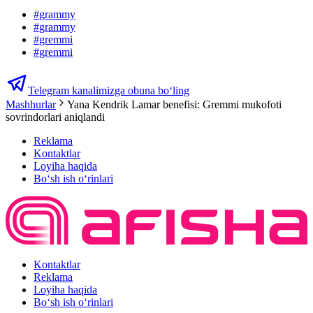
#
grammy
#
grammy
#
gremmi
#
gremmi
Telegram kanalimizga obuna bo‘ling
Mashhurlar
Yana Kendrik Lamar benefisi: Gremmi mukofoti
sovrindorlari aniqlandi
Reklama
Kontaktlar
Loyiha haqida
Bo‘sh ish o‘rinlari
Kontaktlar
Reklama
Loyiha haqida
Bo‘sh ish o‘rinlari