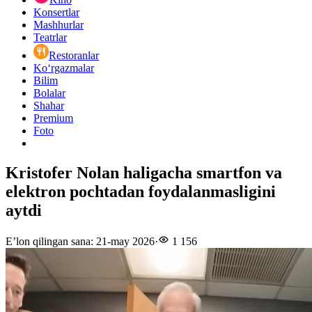
Konsertlar
Mashhurlar
Teatrlar
Restoranlar
Ko‘rgazmalar
Bilim
Bolalar
Shahar
Premium
Foto
Kristofer Nolan haligacha smartfon va
elektron pochtadan foydalanmasligini
aytdi
E’lon qilingan sana
:
21-may 2026
·
1 156