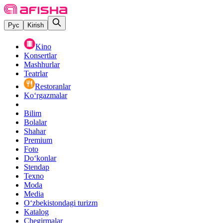
Рус
Kirish
Kino
Konsertlar
Mashhurlar
Teatrlar
Restoranlar
Ko‘rgazmalar
Bilim
Bolalar
Shahar
Premium
Foto
Do‘konlar
Stendap
Texno
Moda
Media
O‘zbekistondagi turizm
Katalog
Chegirmalar