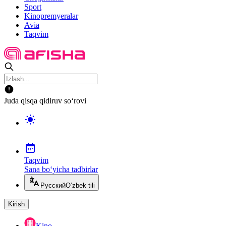
Sport
Kinopremyeralar
Avia
Taqvim
Juda qisqa qidiruv so‘rovi
Taqvim
Sana bo‘yicha tadbirlar
Русский
O‘zbek tili
Kirish
Kino