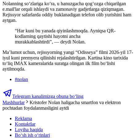
Nolanning so‘zlariga ko‘ra, u hanuzgacha qog‘ozga chiqarilgan
e.mail'lar orqali ishlaydi va zamonaviy gadjetlarga qiziqmagan.
Rejissyor safarlarda oddiy buklanadigan telefon olib yurishini ham
aytgan.
“Har kuni bu yanada qiyinlashmoqda. Ayniqsa QR-
kodlarning qaytishi hayotni ancha
murakkablashtirdi”, — deydi Nolan.
Ma’lumot uchun, rejissyorning yangi “Odisseya” filmi 2026-yil 17-
iyul kuni premyera qilinishi rejalashtirilgan. Kartina kino tarixida
to‘liq IMAX kameralarida suratga olingan ilk film bo‘lishi
aytilmoqda.
#
nolan
Telegram kanalimizga obuna bo‘ling
Mashhurlar
Kristofer Nolan haligacha smartfon va elektron
pochtadan foydalanmasligini aytdi
Reklama
Kontaktlar
Loyiha haqida
Bo‘sh ish o‘rinlari