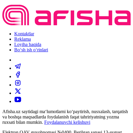
Kontaktlar
Reklama
Loyiha haqida
Bo‘sh ish o‘rinlari
Afisha.uz saytidagi ma‘lumotlarni ko‘paytirish, nusxalash, tarqatish
va boshqa maqsadlarda foydalanish faqat tahririyatning yozma
ruxsati bilan mumkin.
Foydalanuvchi kelishuvi
Elektron OAV guvohnomasi №0400. Berilgan sanasi 13-avgust