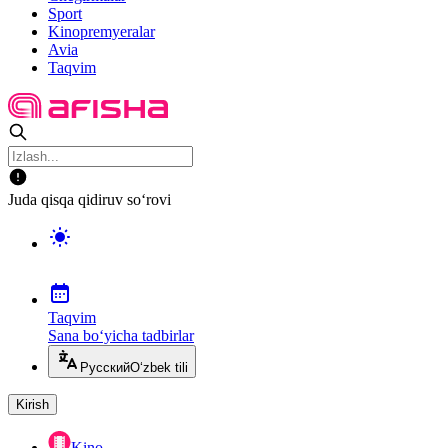
Sport
Kinopremyeralar
Avia
Taqvim
Juda qisqa qidiruv so‘rovi
Taqvim
Sana bo‘yicha tadbirlar
Русский
O‘zbek tili
Kirish
Kino