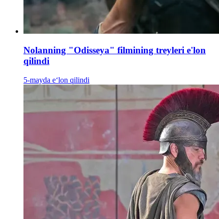
Nolanning "Odisseya" filmining treyleri e'lon
qilindi
5-mayda e‘lon qilindi