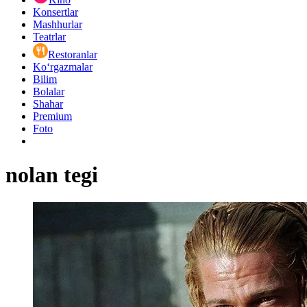
Konsertlar
Mashhurlar
Teatrlar
Restoranlar
Ko‘rgazmalar
Bilim
Bolalar
Shahar
Premium
Foto
nolan tegi