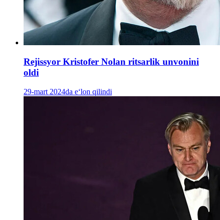
Rejissyor Kristofer Nolan ritsarlik unvonini
oldi
29-mart 2024da e‘lon qilindi