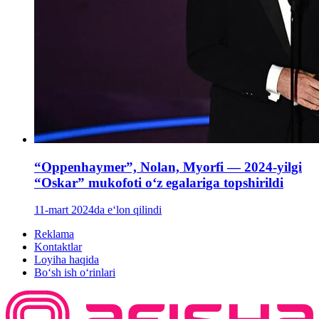
“Oppenhaymer”, Nolan, Myorfi — 2024-yilgi
“Oskar” mukofoti oʻz egalariga topshirildi
11-mart 2024da e‘lon qilindi
Reklama
Kontaktlar
Loyiha haqida
Bo‘sh ish o‘rinlari