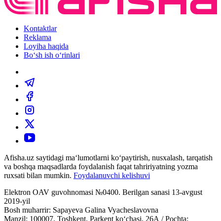
Kontaktlar
Reklama
Loyiha haqida
Bo‘sh ish o‘rinlari
Afisha.uz saytidagi ma‘lumotlarni ko‘paytirish, nusxalash, tarqatish
va boshqa maqsadlarda foydalanish faqat tahririyatning yozma
ruxsati bilan mumkin.
Foydalanuvchi kelishuvi
Elektron OAV guvohnomasi №0400. Berilgan sanasi 13-avgust
2019-yil
Bosh muharrir: Sapayeva Galina Vyacheslavovna
Manzil: 100007, Toshkent, Parkent ko‘chasi, 26А / Pochta: