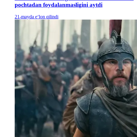
pochtadan foydalanmasligini aytdi
21-mayda e‘lon qilindi