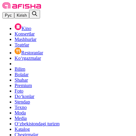
Рус
Kirish
Kino
Konsertlar
Mashhurlar
Teatrlar
Restoranlar
Ko‘rgazmalar
Bilim
Bolalar
Shahar
Premium
Foto
Do‘konlar
Stendap
Texno
Moda
Media
O‘zbekistondagi turizm
Katalog
Chegirmalar