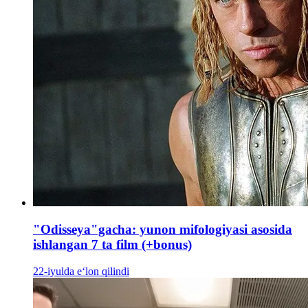
"Odisseya"gacha: yunon mifologiyasi asosida
ishlangan 7 ta film (+bonus)
22-iyulda e‘lon qilindi