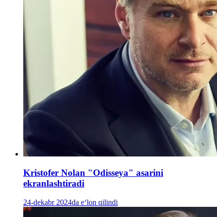
Kristofer Nolan "Odisseya" asarini
ekranlashtiradi
24-dekabr 2024da e‘lon qilindi