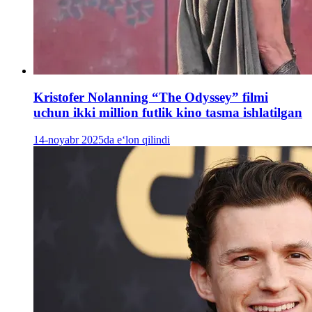
Kristofer Nolanning “The Odyssey” filmi
uchun ikki million futlik kino tasma ishlatilgan
14-noyabr 2025da e‘lon qilindi