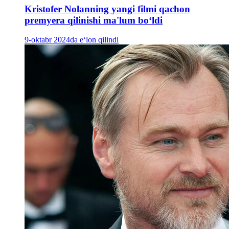
Kristofer Nolanning yangi filmi qachon
premyera qilinishi ma'lum boʻldi
9-oktabr 2024da e‘lon qilindi