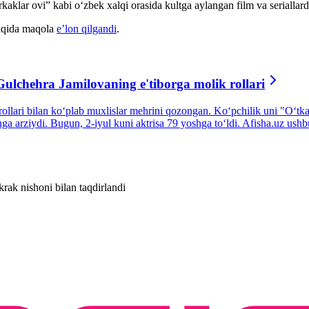
kaklar ovi” kabi oʻzbek xalqi orasida kultga aylangan film va seriallar
haqida maqola
e’lon qilgandi
.
lchehra Jamilovaning e'tiborga molik rollari
il rollari bilan koʻplab muxlislar mehrini qozongan. Koʻpchilik uni "O
shga arziydi. Bugun, 2-iyul kuni aktrisa 79 yoshga toʻldi. Afisha.uz us
rak nishoni bilan taqdirlandi