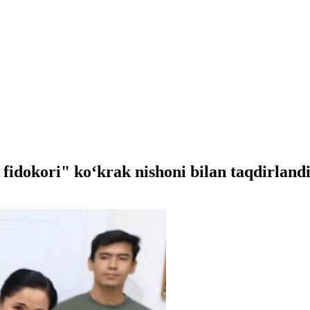
idokori" koʻkrak nishoni bilan taqdirland