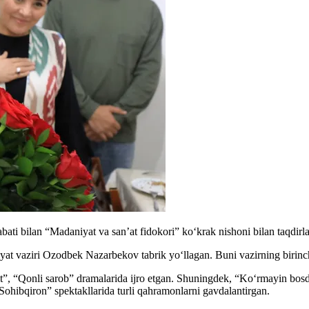
abati bilan “Madaniyat va san’at fidokori” ko‘krak nishoni bilan taqdi
iyat vaziri Ozodbek Nazarbekov tabrik yoʻllagan. Buni vazirning birinc
igit”, “Qonli sarob” dramalarida ijro etgan. Shuningdek, “Ko‘rmayin b
ohibqiron” spektakllarida turli qahramonlarni gavdalantirgan.