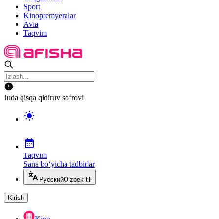
Sport
Kinopremyeralar
Avia
Taqvim
Juda qisqa qidiruv so‘rovi
Taqvim
Sana bo‘yicha tadbirlar
Русский
O‘zbek tili
Kirish
Kino