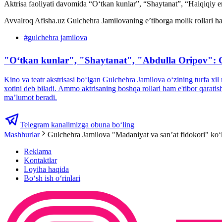
Aktrisa faoliyati davomida “Oʻtkan kunlar”, “Shaytanat”, “Haiqiqiy er
Avvalroq Afisha.uz Gulchehra Jamilovaning e’tiborga molik rollari 
#
gulchehra jamilova
"Oʻtkan kunlar", "Shaytanat", "Abdulla Oripov": Gu
Kino va teatr akstrisasi boʻlgan Gulchehra Jamilova oʻzining turfa x
xotini deb biladi. Ammo aktrisaning boshqa rollari ham e'tibor qarati
ma’lumot beradi.
Telegram kanalimizga obuna bo‘ling
Mashhurlar
Gulchehra Jamilova "Madaniyat va san’at fidokori" koʻk
Reklama
Kontaktlar
Loyiha haqida
Bo‘sh ish o‘rinlari