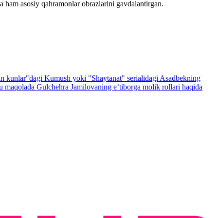
da ham asosiy qahramonlar obrazlarini gavdalantirgan.
ʻtkan kunlar"dagi Kumush yoki "Shaytanat" serialidagi Asadbekning
hbu maqolada Gulchehra Jamilovaning e’tiborga molik rollari haqida