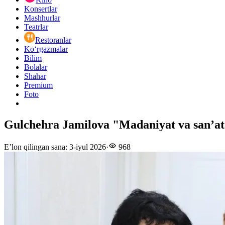
Konsertlar
Mashhurlar
Teatrlar
Restoranlar
Ko‘rgazmalar
Bilim
Bolalar
Shahar
Premium
Foto
Gulchehra Jamilova "Madaniyat va san’at f
E’lon qilingan sana
:
3-iyul 2026
·
968