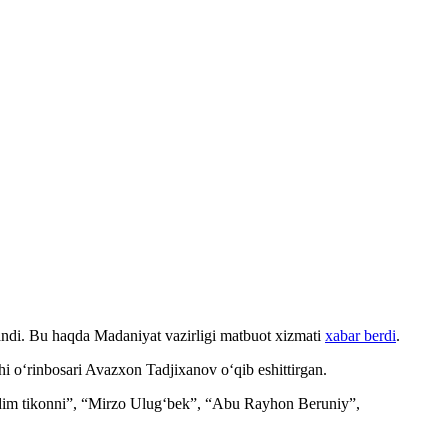
rlandi. Bu haqda Madaniyat vazirligi matbuot xizmati
xabar berdi
.
hi o‘rinbosari Avazxon Tadjixanov o‘qib eshittirgan.
osdim tikonni”, “Mirzo Ulug‘bek”, “Abu Rayhon Beruniy”,