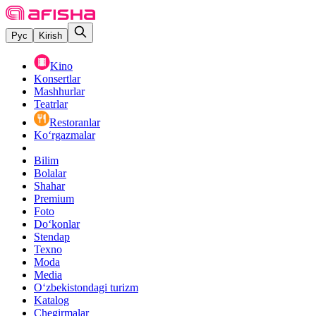
Рус
Kirish
Kino
Konsertlar
Mashhurlar
Teatrlar
Restoranlar
Ko‘rgazmalar
Bilim
Bolalar
Shahar
Premium
Foto
Do‘konlar
Stendap
Texno
Moda
Media
O‘zbekistondagi turizm
Katalog
Chegirmalar