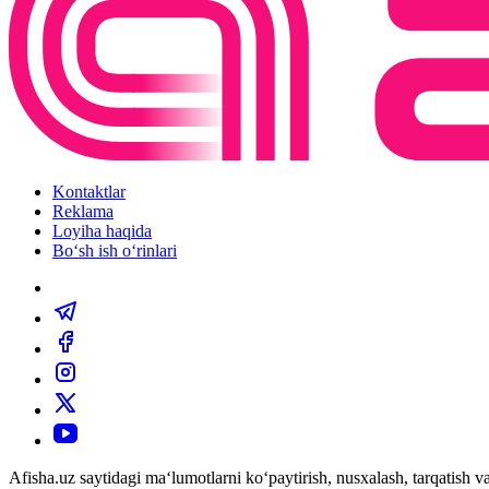
Kontaktlar
Reklama
Loyiha haqida
Bo‘sh ish o‘rinlari
Afisha.uz saytidagi ma‘lumotlarni ko‘paytirish, nusxalash, tarqatish