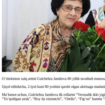
O‘zbekiston xalq artisti Gulchehra Jamilova 80 yillik tavalludi munos
Qayd etilishicha, 2-iyul kuni 80 yoshini qarshi olgan aktrisaga madan
Ma’lumot uchun, Gulchehra Jamilova ilk rollarini “Veronalik ikki y
“Yo‘qotilgan uzuk”, “Boy ila xizmatchi”, “Otello”, “Fig‘on” hamda “S