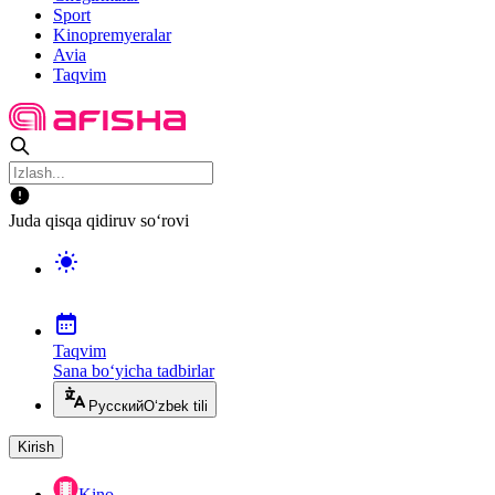
Sport
Kinopremyeralar
Avia
Taqvim
Juda qisqa qidiruv so‘rovi
Taqvim
Sana bo‘yicha tadbirlar
Русский
O‘zbek tili
Kirish
Kino