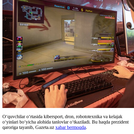
O‘quvchilar o‘rtasida kibersport, dron, robototexnika va kelajak
o‘yinlari bo‘yicha alohida tanlovlar o‘tkaziladi. Bu haqda prezident
qaroriga tayanib, Gazeta.uz
xabar bermoqda
.