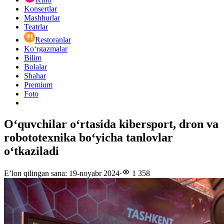
Konsertlar
Mashhurlar
Teatrlar
Restoranlar
Ko‘rgazmalar
Bilim
Bolalar
Shahar
Premium
Foto
O‘quvchilar o‘rtasida kibersport, dron va
robototexnika bo‘yicha tanlovlar
oʻtkaziladi
E’lon qilingan sana
:
19-noyabr 2024
·
1 358