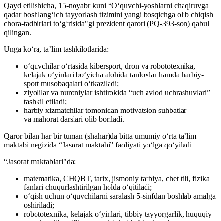
Qayd etilishicha, 15-noyabr kuni “O‘quvchi-yoshlarni chaqiruvga
qadar boshlang‘ich tayyorlash tizimini yangi bosqichga olib chiqish
chora-tadbirlari to‘g‘risida"gi prezident qarori (PQ-393-son) qabul
qilingan.
Unga koʻra, ta’lim tashkilotlarida:
o‘quvchilar o‘rtasida kibersport, dron va robototexnika,
kelajak o‘yinlari bo‘yicha alohida tanlovlar hamda harbiy-
sport musobaqalari o‘tkaziladi;
ziyolilar va nuroniylar ishtirokida “uch avlod uchrashuvlari”
tashkil etiladi;
harbiy xizmatchilar tomonidan motivatsion suhbatlar
va mahorat darslari olib boriladi.
Qaror bilan har bir tuman (shahar)da bitta umumiy o‘rta ta’lim
maktabi negizida “Jasorat maktabi” faoliyati yo‘lga qo‘yiladi.
“Jasorat maktablari"da:
matematika, CHQBT, tarix, jismoniy tarbiya, chet tili, fizika
fanlari chuqurlashtirilgan holda o‘qitiladi;
o‘qish uchun o‘quvchilarni saralash 5-sinfdan boshlab amalga
oshiriladi;
robototexnika, kelajak o‘yinlari, tibbiy tayyorgarlik, huquqiy