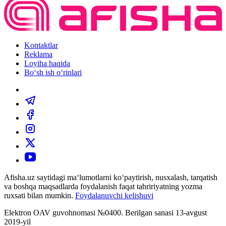
Kontaktlar
Reklama
Loyiha haqida
Bo‘sh ish o‘rinlari
Afisha.uz saytidagi ma‘lumotlarni ko‘paytirish, nusxalash, tarqatish
va boshqa maqsadlarda foydalanish faqat tahririyatning yozma
ruxsati bilan mumkin.
Foydalanuvchi kelishuvi
Elektron OAV guvohnomasi №0400. Berilgan sanasi 13-avgust
2019-yil