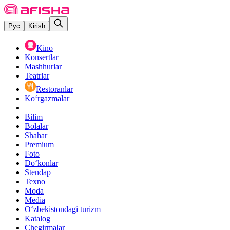
Рус
Kirish
Kino
Konsertlar
Mashhurlar
Teatrlar
Restoranlar
Ko‘rgazmalar
Bilim
Bolalar
Shahar
Premium
Foto
Do‘konlar
Stendap
Texno
Moda
Media
O‘zbekistondagi turizm
Katalog
Chegirmalar