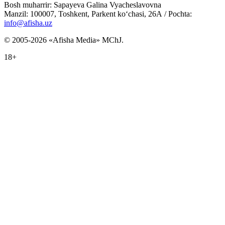
Bosh muharrir: Sapayeva Galina Vyacheslavovna
Manzil: 100007, Toshkent, Parkent ko‘chasi, 26А / Pochta:
info@afisha.uz
© 2005-2026 «Afisha Media» MChJ.
18+