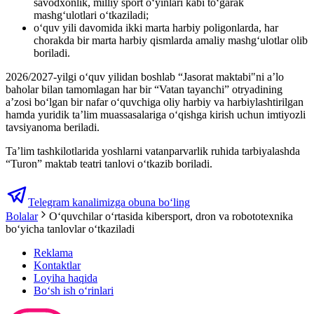
savodxonlik, milliy sport o‘yinlari kabi to‘garak
mashg‘ulotlari o‘tkaziladi;
o‘quv yili davomida ikki marta harbiy poligonlarda, har
chorakda bir marta harbiy qismlarda amaliy mashg‘ulotlar olib
boriladi.
2026/2027-yilgi o‘quv yilidan boshlab “Jasorat maktabi"ni a’lo
baholar bilan tamomlagan har bir “Vatan tayanchi” otryadining
a’zosi bo‘lgan bir nafar o‘quvchiga oliy harbiy va harbiylashtirilgan
hamda yuridik ta’lim muassasalariga o‘qishga kirish uchun imtiyozli
tavsiyanoma beriladi.
Ta’lim tashkilotlarida yoshlarni vatanparvarlik ruhida tarbiyalashda
“Turon” maktab teatri tanlovi o‘tkazib boriladi.
Telegram kanalimizga obuna bo‘ling
Bolalar
O‘quvchilar o‘rtasida kibersport, dron va robototexnika
bo‘yicha tanlovlar oʻtkaziladi
Reklama
Kontaktlar
Loyiha haqida
Bo‘sh ish o‘rinlari