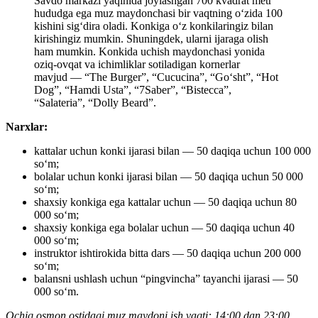
Savdo markazi yaqinida joylashgan 700 kvadrat metr
hududga ega muz maydonchasi bir vaqtning oʻzida 100
kishini sigʻdira oladi. Konkiga oʻz konkilaringiz bilan
kirishingiz mumkin. Shuningdek, ularni ijaraga olish
ham mumkin. Konkida uchish maydonchasi yonida
oziq-ovqat va ichimliklar sotiladigan kornerlar
mavjud — “The Burger”, “Cucucina”, “Goʻsht”, “Hot
Dog”, “Hamdi Usta”, “7Saber”, “Bistecca”,
“Salateria”, “Dolly Beard”.
Narxlar:
kattalar uchun konki ijarasi bilan — 50 daqiqa uchun 100 000
so‘m;
bolalar uchun konki ijarasi bilan — 50 daqiqa uchun 50 000
soʻm;
shaxsiy konkiga ega kattalar uchun — 50 daqiqa uchun 80
000 so‘m;
shaxsiy konkiga ega bolalar uchun — 50 daqiqa uchun 40
000 soʻm;
instruktor ishtirokida bitta dars — 50 daqiqa uchun 200 000
so‘m;
balansni ushlash uchun “pingvincha” tayanchi ijarasi — 50
000 soʻm.
Ochiq osmon ostidagi muz maydoni ish vaqti: 14:00 dan 23:00