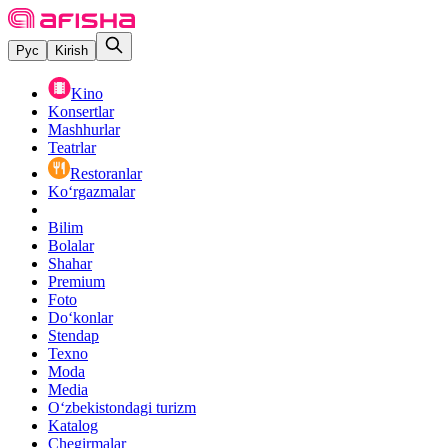
Рус
Kirish
Kino
Konsertlar
Mashhurlar
Teatrlar
Restoranlar
Ko‘rgazmalar
Bilim
Bolalar
Shahar
Premium
Foto
Do‘konlar
Stendap
Texno
Moda
Media
O‘zbekistondagi turizm
Katalog
Chegirmalar