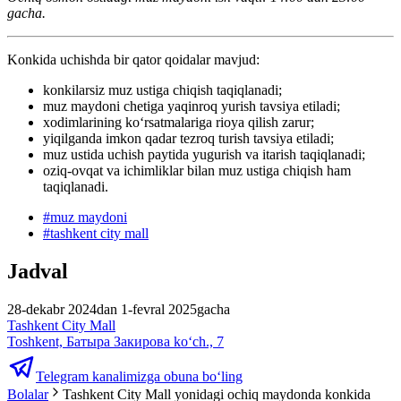
gacha.
Konkida uchishda bir qator qoidalar mavjud:
konkilarsiz muz ustiga chiqish taqiqlanadi;
muz maydoni chetiga yaqinroq yurish tavsiya etiladi;
xodimlarining ko‘rsatmalariga rioya qilish zarur;
yiqilganda imkon qadar tezroq turish tavsiya etiladi;
muz ustida uchish paytida yugurish va itarish taqiqlanadi;
oziq-ovqat va ichimliklar bilan muz ustiga chiqish ham
taqiqlanadi.
#
muz maydoni
#
tashkent city mall
Jadval
28-dekabr 2024dan 1-fevral 2025gacha
Tashkent City Mall
Toshkent, Батыра Закирова ko‘ch., 7
Telegram kanalimizga obuna bo‘ling
Bolalar
Tashkent City Mall yonidagi ochiq maydonda konkida