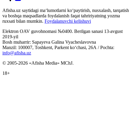
Afisha.uz saytidagi ma‘lumotlarni ko‘paytirish, nusxalash, tarqatish
va boshqa maqsadlarda foydalanish faqat tahririyatning yozma
ruxsati bilan mumkin.
Foydalanuvchi kelishuvi
Elektron OAV guvohnomasi №0400. Berilgan sanasi 13-avgust
2019-yil
Bosh muharrir: Sapayeva Galina Vyacheslavovna
Manzil: 100007, Toshkent, Parkent ko‘chasi, 26А / Pochta:
info@afisha.uz
© 2005-2026 «Afisha Media» MChJ.
18+