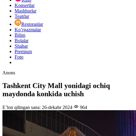
Konsertlar
Mashhurlar
Teatrlar
Restoranlar
Ko‘rgazmalar
Bilim
Bolalar
Shahar
Premium
Foto
Anons
Tashkent City Mall yonidagi ochiq
maydonda konkida uchish
E’lon qilingan sana
:
26-dekabr 2024
·
964