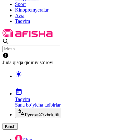
Sport
Kinopremyeralar
Avia
Taqvim
Juda qisqa qidiruv so‘rovi
Taqvim
Sana bo‘yicha tadbirlar
Русский
O‘zbek tili
Kirish
Kino