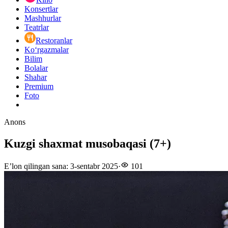
Konsertlar
Mashhurlar
Teatrlar
Restoranlar
Ko‘rgazmalar
Bilim
Bolalar
Shahar
Premium
Foto
Anons
Kuzgi shaxmat musobaqasi (7+)
E’lon qilingan sana
:
3-sentabr 2025
·
101