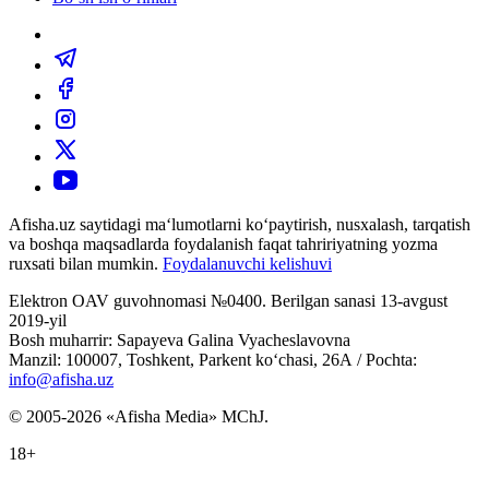
Afisha.uz saytidagi ma‘lumotlarni ko‘paytirish, nusxalash, tarqatish
va boshqa maqsadlarda foydalanish faqat tahririyatning yozma
ruxsati bilan mumkin.
Foydalanuvchi kelishuvi
Elektron OAV guvohnomasi №0400. Berilgan sanasi 13-avgust
2019-yil
Bosh muharrir: Sapayeva Galina Vyacheslavovna
Manzil: 100007, Toshkent, Parkent ko‘chasi, 26А / Pochta:
info@afisha.uz
© 2005-2026 «Afisha Media» MChJ.
18+