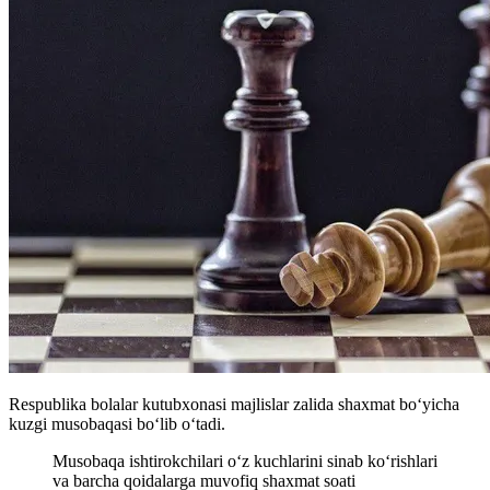
Respublika bolalar kutubxonasi majlislar zalida shaxmat bo‘yicha
kuzgi musobaqasi bo‘lib o‘tadi.
Musobaqa ishtirokchilari oʻz kuchlarini sinab koʻrishlari
va barcha qoidalarga muvofiq shaxmat soati