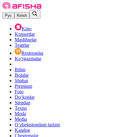
Рус
Kirish
Kino
Konsertlar
Mashhurlar
Teatrlar
Restoranlar
Ko‘rgazmalar
Bilim
Bolalar
Shahar
Premium
Foto
Do‘konlar
Stendap
Texno
Moda
Media
O‘zbekistondagi turizm
Katalog
Chegirmalar