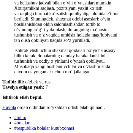
va bellashuv jadvali bilan oʻyin oʻynashlari mumkin.
Xotirjamlikni saqlash, pozitsiyani yaxlit koʻrish
va raqibga hurmat koʻrsatish qobiliyatiga alohida e’tibor
beriladi. Shuningdek, shaxmat odobi asoslari: o‘yin
boshlanishidan oldin salomlashishdan tortib to
o‘yinning to‘g‘ri yakunlash, durangning ma’nosini
tushunish va o‘z vaqtida umidsiz holatda mag‘lubiyatni
tan olish qobiliyati haqida so‘z yuritiladi.
Ishtirok etish uchun shaxmat qoidalari boʻyicha asosiy
bilim kerak: donalarning qanday harakatlanishini
tushunish va oddiy oʻyinlarni oʻynash qobiliyati.
Musobaqa yangi boshlanuvchilar va oʻzlashtirishda
davom etayotganlar uchun moʻljallangan.
Tadbir tili:
oʻzbek va rus.
Tavsiya etilgan yosh:
7+.
Ishtirok etish bepul.
Havola
orqali oldindan roʻyxatdan oʻtish talab qilinadi.
#
bilim
#
bolalar
#
respublika bolalar kutubxonasi