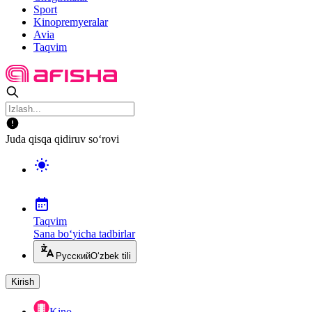
Sport
Kinopremyeralar
Avia
Taqvim
Juda qisqa qidiruv so‘rovi
Taqvim
Sana bo‘yicha tadbirlar
Русский
O‘zbek tili
Kirish
Kino