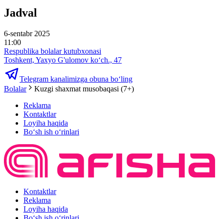
Jadval
6-sentabr 2025
11:00
Respublika bolalar kutubxonasi
Toshkent, Yaxyo G'ulomov ko‘ch., 47
Telegram kanalimizga obuna bo‘ling
Bolalar
Kuzgi shaxmat musobaqasi (7+)
Reklama
Kontaktlar
Loyiha haqida
Bo‘sh ish o‘rinlari
Kontaktlar
Reklama
Loyiha haqida
Bo‘sh ish o‘rinlari