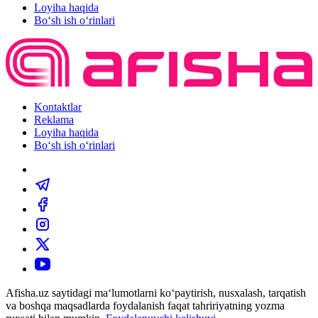
Loyiha haqida
Bo‘sh ish o‘rinlari
Kontaktlar
Reklama
Loyiha haqida
Bo‘sh ish o‘rinlari
Afisha.uz saytidagi ma‘lumotlarni ko‘paytirish, nusxalash, tarqatish
va boshqa maqsadlarda foydalanish faqat tahririyatning yozma