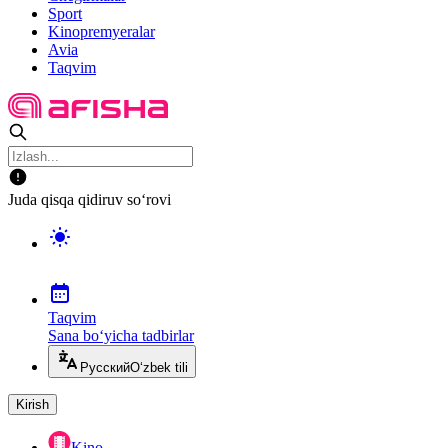
Sport
Kinopremyeralar
Avia
Taqvim
Juda qisqa qidiruv so‘rovi
Taqvim
Sana bo‘yicha tadbirlar
Русский
O‘zbek tili
Kirish
Kino