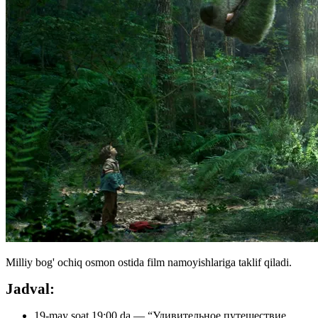
Milliy bog' ochiq osmon ostida film namoyishlariga taklif qiladi.
Jadval:
19-may soat 19:00 da — “Удивительное путешествие