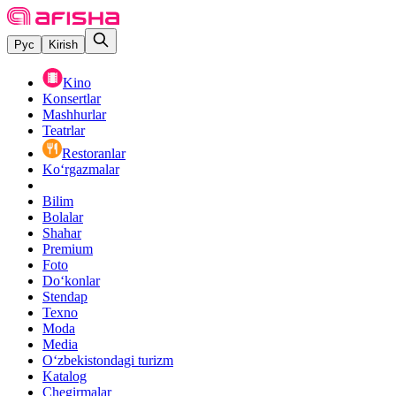
Рус
Kirish
Kino
Konsertlar
Mashhurlar
Teatrlar
Restoranlar
Ko‘rgazmalar
Bilim
Bolalar
Shahar
Premium
Foto
Do‘konlar
Stendap
Texno
Moda
Media
O‘zbekistondagi turizm
Katalog
Chegirmalar