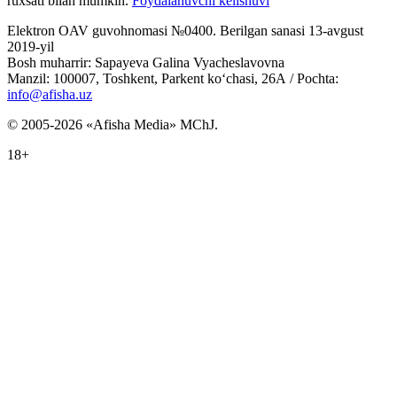
ruxsati bilan mumkin.
Foydalanuvchi kelishuvi
Elektron OAV guvohnomasi №0400. Berilgan sanasi 13-avgust
2019-yil
Bosh muharrir: Sapayeva Galina Vyacheslavovna
Manzil: 100007, Toshkent, Parkent ko‘chasi, 26А / Pochta:
info@afisha.uz
© 2005-2026 «Afisha Media» MChJ.
18+