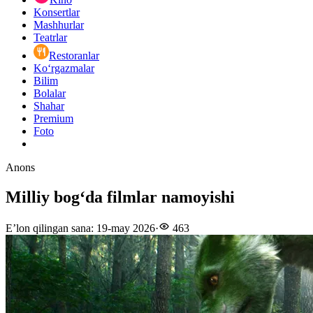
Konsertlar
Mashhurlar
Teatrlar
Restoranlar
Ko‘rgazmalar
Bilim
Bolalar
Shahar
Premium
Foto
Anons
Milliy bogʻda filmlar namoyishi
E’lon qilingan sana
:
19-may 2026
·
463