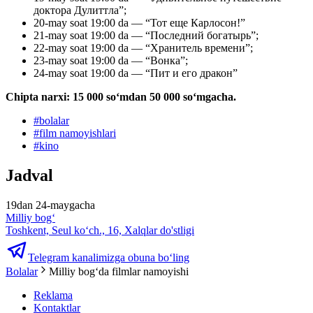
доктора Дулиттла”;
20-may soat 19:00 da — “Тот еще Карлосон!”
21-may soat 19:00 da — “Последний богатырь”;
22-may soat 19:00 da — “Хранитель времени”;
23-may soat 19:00 da — “Вонка”;
24-may soat 19:00 da — “Пит и его дракон”
Chipta narxi: 15 000 soʻmdan 50 000 soʻmgacha.
#
bolalar
#
film namoyishlari
#
kino
Jadval
19dan 24-maygacha
Milliy bog‘
Toshkent, Seul ko‘ch., 16, Xalqlar do'stligi
Telegram kanalimizga obuna bo‘ling
Bolalar
Milliy bogʻda filmlar namoyishi
Reklama
Kontaktlar