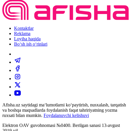
Kontaktlar
Reklama
Loyiha haqida
Bo‘sh ish o‘rinlari
Afisha.uz saytidagi ma‘lumotlarni ko‘paytirish, nusxalash, tarqatish
va boshqa maqsadlarda foydalanish faqat tahririyatning yozma
ruxsati bilan mumkin.
Foydalanuvchi kelishuvi
Elektron OAV guvohnomasi №0400. Berilgan sanasi 13-avgust
2019-yil