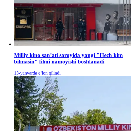
Milliy kino san’ati saroyida yangi "Hech kim
bilmasin" filmi namoyishi boshlanadi
13-yanvarda e‘lon qilindi