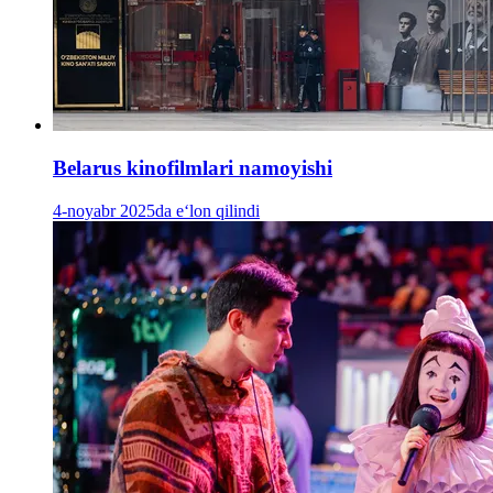
Belarus kinofilmlari namoyishi
4-noyabr 2025da e‘lon qilindi