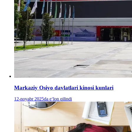
Markaziy Osiyo davlatlari kinosi kunlari
12-noyabr 2025da e‘lon qilindi