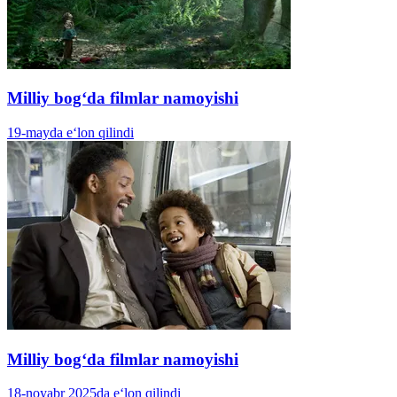
Milliy bogʻda filmlar namoyishi
19-mayda e‘lon qilindi
Milliy bogʻda filmlar namoyishi
18-noyabr 2025da e‘lon qilindi