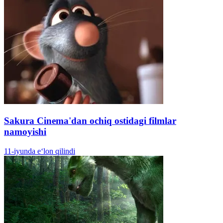
Sakura Cinema'dan ochiq ostidagi filmlar
namoyishi
11-iyunda e‘lon qilindi