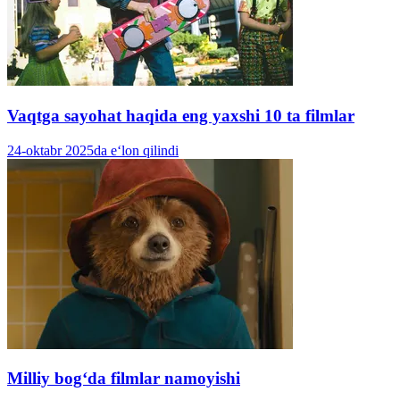
Vaqtga sayohat haqida eng yaxshi 10 ta filmlar
24-oktabr 2025da e‘lon qilindi
Milliy bogʻda filmlar namoyishi