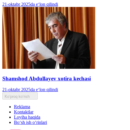
21-oktabr 2025da e‘lon qilindi
Shamshod Abdullayev xotira kechasi
21-oktabr 2025da e‘lon qilindi
Ko‘proq ko‘rish
Reklama
Kontaktlar
Loyiha haqida
Bo‘sh ish o‘rinlari