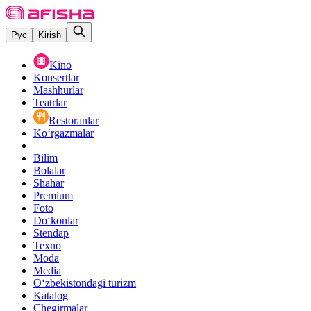
Рус
Kirish
Kino
Konsertlar
Mashhurlar
Teatrlar
Restoranlar
Ko‘rgazmalar
Bilim
Bolalar
Shahar
Premium
Foto
Do‘konlar
Stendap
Texno
Moda
Media
O‘zbekistondagi turizm
Katalog
Chegirmalar