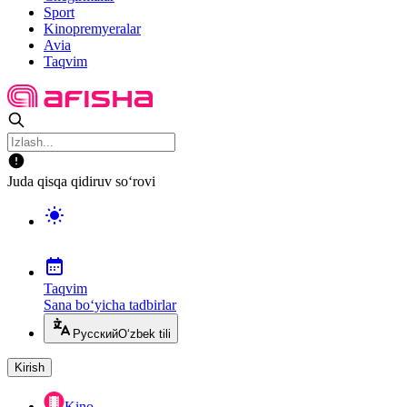
Sport
Kinopremyeralar
Avia
Taqvim
Juda qisqa qidiruv so‘rovi
Taqvim
Sana bo‘yicha tadbirlar
Русский
O‘zbek tili
Kirish
Kino