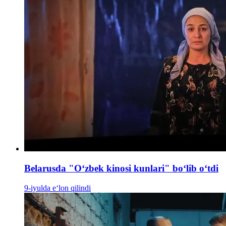
Belarusda "Oʻzbek kinosi kunlari" boʻlib oʻtdi
9-iyulda e‘lon qilindi