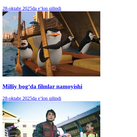
28-oktabr 2025da e‘lon qilindi
Milliy bogʻda filmlar namoyishi
28-oktabr 2025da e‘lon qilindi