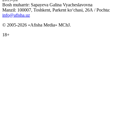
Bosh muharrir: Sapayeva Galina Vyacheslavovna
Manzil: 100007, Toshkent, Parkent ko‘chasi, 26А / Pochta:
info@afisha.uz
© 2005-2026 «Afisha Media» MChJ.
18+