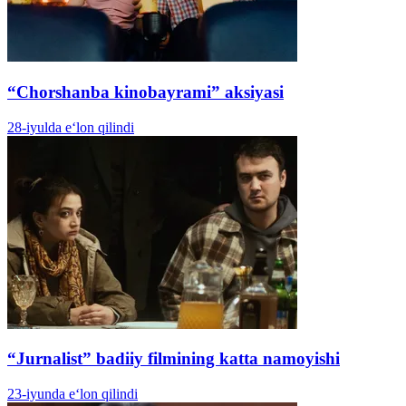
“Chorshanba kinobayrami” aksiyasi
28-iyulda e‘lon qilindi
“Jurnalist” badiiy filmining katta namoyishi
23-iyunda e‘lon qilindi