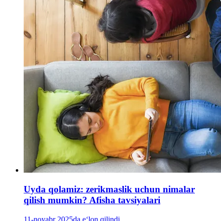
Uyda qolamiz: zerikmaslik uchun nimalar
qilish mumkin? Afisha tavsiyalari
11-noyabr 2025da e‘lon qilindi