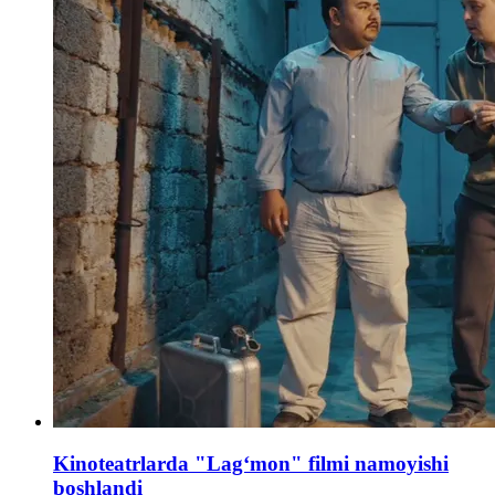
Kinoteatrlarda "Lagʻmon" filmi namoyishi
boshlandi