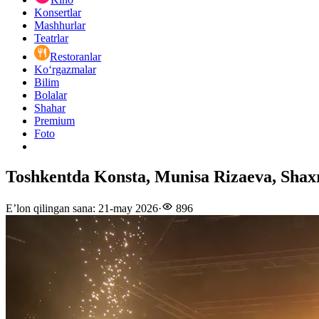
Konsertlar
Mashhurlar
Teatrlar
Restoranlar
Ko‘rgazmalar
Bilim
Bolalar
Shahar
Premium
Foto
Toshkentda Konsta, Munisa Rizaeva, Shaxri
E’lon qilingan sana
:
21-may 2026
·
896