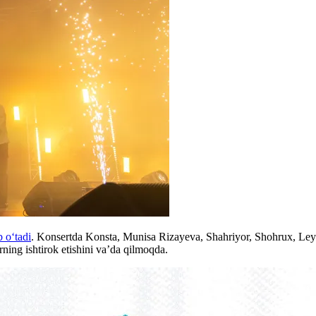
b oʻtadi
. Konsertda Konsta, Munisa Rizayeva, Shahriyor, Shohrux, Le
rning ishtirok etishini va’da qilmoqda.