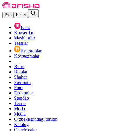
Рус
Kirish
Kino
Konsertlar
Mashhurlar
Teatrlar
Restoranlar
Ko‘rgazmalar
Bilim
Bolalar
Shahar
Premium
Foto
Do‘konlar
Stendap
Texno
Moda
Media
O‘zbekistondagi turizm
Katalog
Chegirmalar