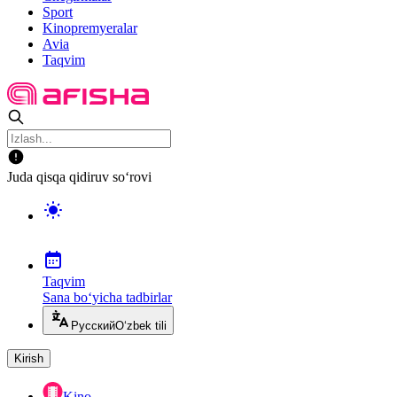
Sport
Kinopremyeralar
Avia
Taqvim
Juda qisqa qidiruv so‘rovi
Taqvim
Sana bo‘yicha tadbirlar
Русский
O‘zbek tili
Kirish
Kino