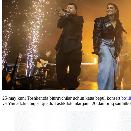
25-may kuni Toshkentda bitiruvchilar uchun katta bepul konsert
boʻli
va Yamadzhi chiqish qiladi. Tashkilotchilar jami 20 dan ortiq san’atko