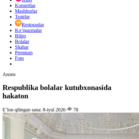
Konsertlar
Mashhurlar
Teatrlar
Restoranlar
Ko‘rgazmalar
Bilim
Bolalar
Shahar
Premium
Foto
Anons
Respublika bolalar kutubxonasida
hakaton
E’lon qilingan sana
:
8-iyul 2026
·
78