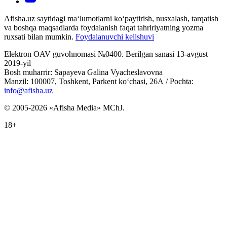
Afisha.uz saytidagi ma‘lumotlarni ko‘paytirish, nusxalash, tarqatish
va boshqa maqsadlarda foydalanish faqat tahririyatning yozma
ruxsati bilan mumkin.
Foydalanuvchi kelishuvi
Elektron OAV guvohnomasi №0400. Berilgan sanasi 13-avgust
2019-yil
Bosh muharrir: Sapayeva Galina Vyacheslavovna
Manzil: 100007, Toshkent, Parkent ko‘chasi, 26А / Pochta:
info@afisha.uz
© 2005-2026 «Afisha Media» MChJ.
18+