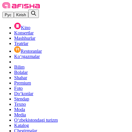
Рус
Kirish
Kino
Konsertlar
Mashhurlar
Teatrlar
Restoranlar
Ko‘rgazmalar
Bilim
Bolalar
Shahar
Premium
Foto
Do‘konlar
Stendap
Texno
Moda
Media
O‘zbekistondagi turizm
Katalog
Chegirmalar