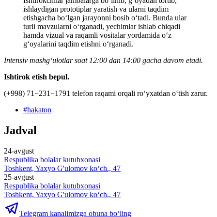
Ishtirokchilar jamoalarga bo‘linib, g‘oyadan tortib,
ishlaydigan prototiplar yaratish va ularni taqdim
etishgacha bo‘lgan jarayonni bosib o‘tadi. Bunda ular
turli mavzularni o‘rganadi, yechimlar ishlab chiqadi
hamda vizual va raqamli vositalar yordamida o‘z
g‘oyalarini taqdim etishni o‘rganadi.
Intensiv mashg‘ulotlar soat 12:00 dan 14:00 gacha davom etadi.
Ishtirok etish bepul.
(+998) 71−231−1791 telefon raqami orqali ro‘yxatdan o‘tish zarur.
#
hakaton
Jadval
24-avgust
Respublika bolalar kutubxonasi
Toshkent, Yaxyo G'ulomov ko‘ch., 47
25-avgust
Respublika bolalar kutubxonasi
Toshkent, Yaxyo G'ulomov ko‘ch., 47
Telegram kanalimizga obuna bo‘ling