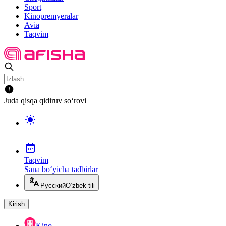
Sport
Kinopremyeralar
Avia
Taqvim
Juda qisqa qidiruv so‘rovi
Taqvim
Sana bo‘yicha tadbirlar
Русский
O‘zbek tili
Kirish
Kino