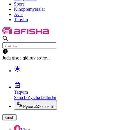
Sport
Kinopremyeralar
Avia
Taqvim
Juda qisqa qidiruv so‘rovi
Taqvim
Sana bo‘yicha tadbirlar
Русский
O‘zbek tili
Kirish
Kino