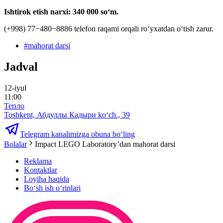
Ishtirok etish narxi: 340 000 so‘m.
(+998) 77−480−8886 telefon raqami orqali ro‘yxatdan o‘tish zarur.
#
mahorat darsi
Jadval
12-iyul
11:00
Тепло
Toshkent, Абдуллы Кадыри ko‘ch., 39
Telegram kanalimizga obuna bo‘ling
Bolalar
Impact LEGO Laboratory’dan mahorat darsi
Reklama
Kontaktlar
Loyiha haqida
Bo‘sh ish o‘rinlari