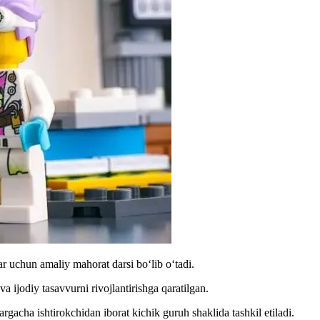
r uchun amaliy mahorat darsi bo‘lib o‘tadi.
 ijodiy tasavvurni rivojlantirishga qaratilgan.
acha ishtirokchidan iborat kichik guruh shaklida tashkil etiladi.