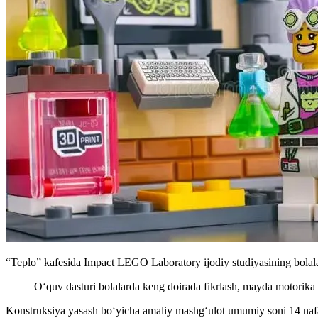
“Teplo” kafesida Impact LEGO Laboratory ijodiy studiyasining bolala
O‘quv dasturi bolalarda keng doirada fikrlash, mayda motorika va
Konstruksiya yasash bo‘yicha amaliy mashg‘ulot umumiy soni 14 nafarg