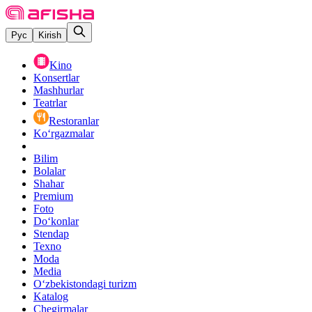
Рус
Kirish
Kino
Konsertlar
Mashhurlar
Teatrlar
Restoranlar
Ko‘rgazmalar
Bilim
Bolalar
Shahar
Premium
Foto
Do‘konlar
Stendap
Texno
Moda
Media
O‘zbekistondagi turizm
Katalog
Chegirmalar