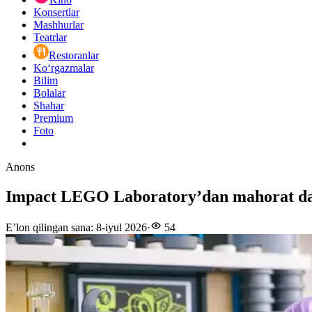
Konsertlar
Mashhurlar
Teatrlar
Restoranlar
Ko‘rgazmalar
Bilim
Bolalar
Shahar
Premium
Foto
Anons
Impact LEGO Laboratory’dan mahorat da
E’lon qilingan sana
:
8-iyul 2026
·
54