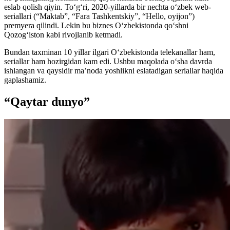
eslab qolish qiyin. Toʻgʻri, 2020-yillarda bir nechta oʻzbek web-
seriallari (“Maktab”, “Fara Tashkentskiy”, “Hello, oyijon”)
premyera qilindi. Lekin bu biznes Oʻzbekistonda qoʻshni
Qozogʻiston kabi rivojlanib ketmadi.
Bundan taxminan 10 yillar ilgari Oʻzbekistonda telekanallar ham,
seriallar ham hozirgidan kam edi. Ushbu maqolada oʻsha davrda
ishlangan va qaysidir ma’noda yoshlikni eslatadigan seriallar haqida
gaplashamiz.
“Qaytar dunyo”