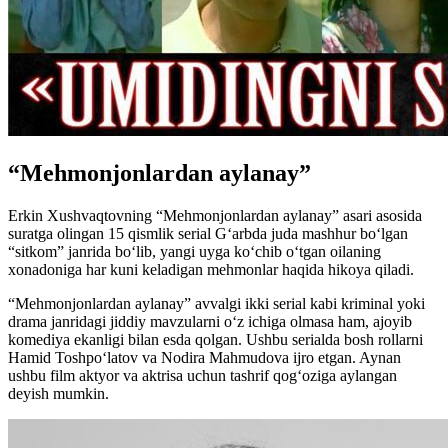
“Mehmonjonlardan aylanay”
Erkin Xushvaqtovning “Mehmonjonlardan aylanay” asari asosida
suratga olingan 15 qismlik serial Gʻarbda juda mashhur boʻlgan
“sitkom” janrida boʻlib, yangi uyga koʻchib oʻtgan oilaning
xonadoniga har kuni keladigan mehmonlar haqida hikoya qiladi.
“Mehmonjonlardan aylanay” avvalgi ikki serial kabi kriminal yoki
drama janridagi jiddiy mavzularni oʻz ichiga olmasa ham, ajoyib
komediya ekanligi bilan esda qolgan. Ushbu serialda bosh rollarni
Hamid Toshpoʻlatov va Nodira Mahmudova ijro etgan. Aynan
ushbu film aktyor va aktrisa uchun tashrif qogʻoziga aylangan
deyish mumkin.