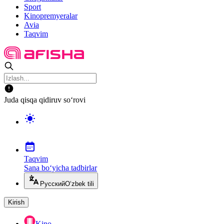
Sport
Kinopremyeralar
Avia
Taqvim
Juda qisqa qidiruv so‘rovi
Taqvim
Sana bo‘yicha tadbirlar
Русский
O‘zbek tili
Kirish
Kino