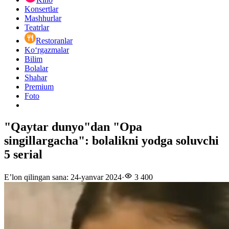
Konsertlar
Mashhurlar
Teatrlar
Restoranlar
Ko‘rgazmalar
Bilim
Bolalar
Shahar
Premium
Foto
"Qaytar dunyo"dan "Opa
singillargacha": bolalikni yodga soluvchi
5 serial
E’lon qilingan sana
:
24-yanvar 2024
·
3 400