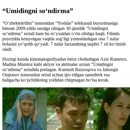
“Umidingni soʻndirma”
“Oʻzbektelefilm” tomonidan “Yoshlar” telekanali buyurtmasiga
binoan 2009-yilda suratga olingan 30 qismlik “Umidingni
soʻndirma” seriali ham bu roʻyxatdan oʻrin olishga haqli. Filmda
poyezdda ketayotgan vaqtda sogʻligi yomonlashgan ona 7 nafar
bolasini yoʻqotib qoʻyadi. 7 nafar farzandning taqdiri 7 xil koʻrinish
oladi.
Hozirgi kunda kinematografiyadan biroz chetlashgan Aziz Rametov,
Madina Mumtoz kabi aktyor va aktrisalar aynan “Umidingni
soʻndirma” serialida porlagan. Kumush Razzoqova va Jahongir
Otajonov tomonidan serial uchun ijro etilgan saundtrek esa
haligacha koʻpchilikning yodidan chiqmagan boʻlsa kerak.