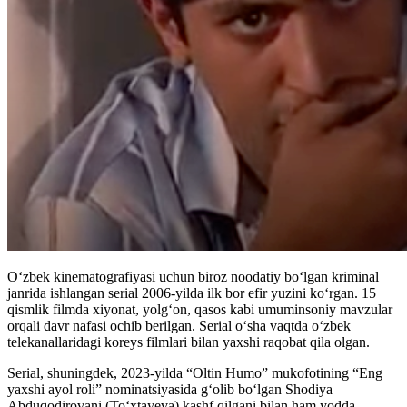
Oʻzbek kinematografiyasi uchun biroz noodatiy boʻlgan kriminal
janrida ishlangan serial 2006-yilda ilk bor efir yuzini koʻrgan. 15
qismlik filmda xiyonat, yolgʻon, qasos kabi umuminsoniy mavzular
orqali davr nafasi ochib berilgan. Serial oʻsha vaqtda oʻzbek
telekanallaridagi koreys filmlari bilan yaxshi raqobat qila olgan.
Serial, shuningdek, 2023-yilda “Oltin Humo” mukofotining “Eng
yaxshi ayol roli” nominatsiyasida gʻolib boʻlgan Shodiya
Abduqodirovani (Toʻxtayeva) kashf qilgani bilan ham yodda