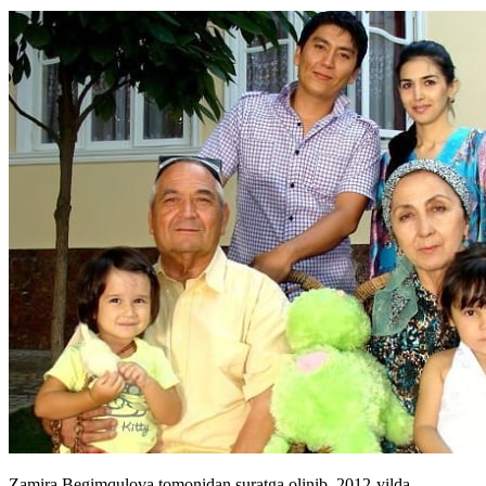
Zamira Begimqulova tomonidan suratga olinib, 2012-yilda