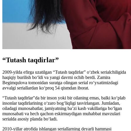
“Tutash taqdirlar”
2009-yilda efirga uzatilgan “Tutash taqdirlar” oʻzbek serialchiligida
haqiqiy burilish boʻldi va yangi davrni ochib berdi. Zamira
Begimqulova tomonidan suratga olingan serial roʻyxatimizdagi
avvalgi seriallardan koʻproq 54 qismdan iborat.
“Tutash taqdirlar"da bir inson yoki bir oilaning emas, balki koʻplab
insonlar taqdirlarining oʻzaro bogʻliqligi tasvirlangan. Jumladan,
oiladagi munosabatlar, jamiyatning ba’zi kasb vakillariga boʻlgan
munosabati va hech qachon eskirmaydigan muhabbat mavzulari
serialda asosiy planda boʻladi.
2010-yillar atrofida ishlangan seriallarning deyarli hammasi