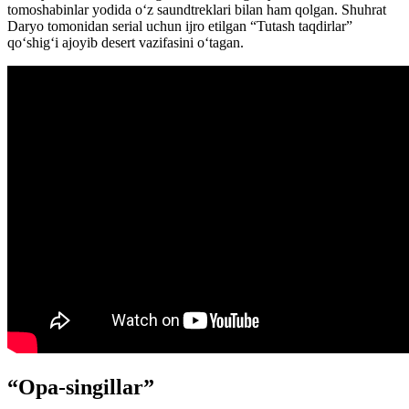
tomoshabinlar yodida oʻz saundtreklari bilan ham qolgan. Shuhrat
Daryo tomonidan serial uchun ijro etilgan “Tutash taqdirlar”
qoʻshigʻi ajoyib desert vazifasini oʻtagan.
“Opa-singillar”