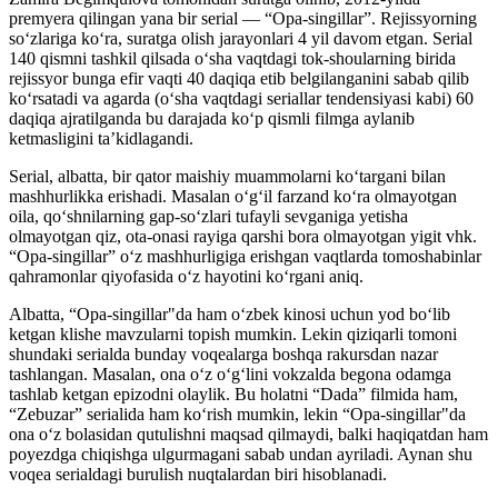
premyera qilingan yana bir serial — “Opa-singillar”. Rejissyorning
soʻzlariga koʻra, suratga olish jarayonlari 4 yil davom etgan. Serial
140 qismni tashkil qilsada oʻsha vaqtdagi tok-shoularning birida
rejissyor bunga efir vaqti 40 daqiqa etib belgilanganini sabab qilib
koʻrsatadi va agarda (oʻsha vaqtdagi seriallar tendensiyasi kabi) 60
daqiqa ajratilganda bu darajada koʻp qismli filmga aylanib
ketmasligini ta’kidlagandi.
Serial, albatta, bir qator maishiy muammolarni koʻtargani bilan
mashhurlikka erishadi. Masalan oʻgʻil farzand koʻra olmayotgan
oila, qoʻshnilarning gap-soʻzlari tufayli sevganiga yetisha
olmayotgan qiz, ota-onasi rayiga qarshi bora olmayotgan yigit vhk.
“Opa-singillar” oʻz mashhurligiga erishgan vaqtlarda tomoshabinlar
qahramonlar qiyofasida oʻz hayotini koʻrgani aniq.
Albatta, “Opa-singillar"da ham oʻzbek kinosi uchun yod boʻlib
ketgan klishe mavzularni topish mumkin. Lekin qiziqarli tomoni
shundaki serialda bunday voqealarga boshqa rakursdan nazar
tashlangan. Masalan, ona oʻz oʻgʻlini vokzalda begona odamga
tashlab ketgan epizodni olaylik. Bu holatni “Dada” filmida ham,
“Zebuzar” serialida ham koʻrish mumkin, lekin “Opa-singillar"da
ona oʻz bolasidan qutulishni maqsad qilmaydi, balki haqiqatdan ham
poyezdga chiqishga ulgurmagani sabab undan ayriladi. Aynan shu
voqea serialdagi burulish nuqtalardan biri hisoblanadi.