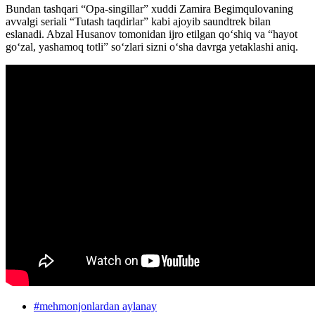
Bundan tashqari “Opa-singillar” xuddi Zamira Begimqulovaning
avvalgi seriali “Tutash taqdirlar” kabi ajoyib saundtrek bilan
eslanadi. Abzal Husanov tomonidan ijro etilgan qoʻshiq va “hayot
goʻzal, yashamoq totli” soʻzlari sizni oʻsha davrga yetaklashi aniq.
#
mehmonjonlardan aylanay