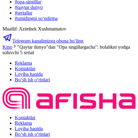
#
opa-singillar
#
qaytar dunyo
#
seriallar
#
umidingni soʻndirma
Muallif
:
Azimbek Xushmamatov
Telegram kanalimizga obuna bo‘ling
Kino
"Qaytar dunyo"dan "Opa singillargacha": bolalikni yodga
soluvchi 5 serial
Reklama
Kontaktlar
Loyiha haqida
Bo‘sh ish o‘rinlari
Kontaktlar
Reklama
Loyiha haqida
Bo‘sh ish o‘rinlari