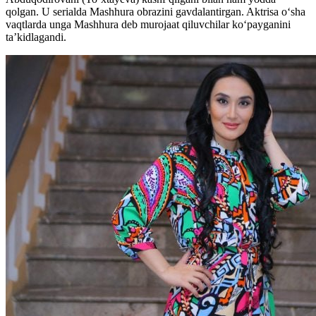
qolgan. U serialda Mashhura obrazini gavdalantirgan. Aktrisa oʻsha
vaqtlarda unga Mashhura deb murojaat qiluvchilar koʻpayganini
ta’kidlagandi.