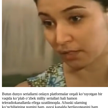
Butun dunyo seriallarni onlayn platformalar orqali koʻrayotgan bir
vaqtda koʻplab oʻzbek milliy seriallari hali hamon
teleradiokanallarda efirga uzatilmoqda. Afsuski ularning
koʻpchiligining nomini ham, qaysi kanalda berilayotganini ham