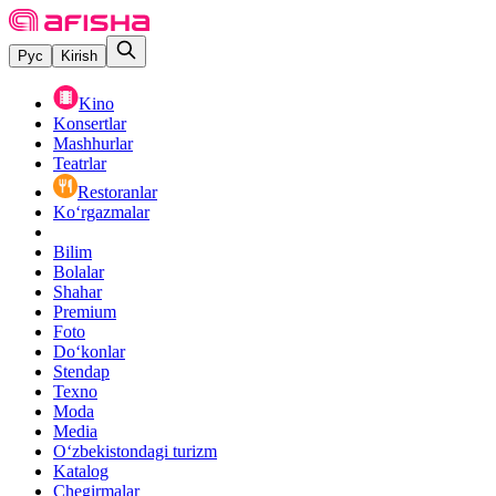
Рус
Kirish
Kino
Konsertlar
Mashhurlar
Teatrlar
Restoranlar
Ko‘rgazmalar
Bilim
Bolalar
Shahar
Premium
Foto
Do‘konlar
Stendap
Texno
Moda
Media
O‘zbekistondagi turizm
Katalog
Chegirmalar