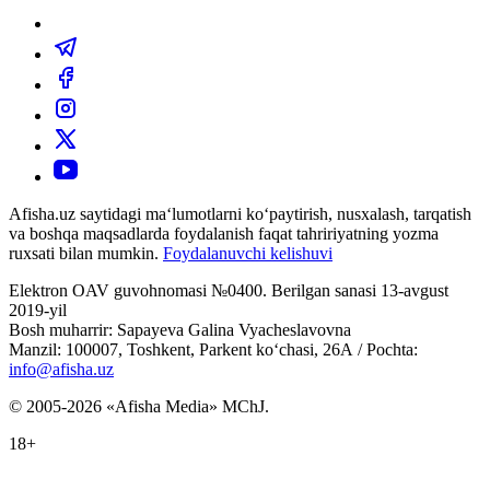
Afisha.uz saytidagi ma‘lumotlarni ko‘paytirish, nusxalash, tarqatish
va boshqa maqsadlarda foydalanish faqat tahririyatning yozma
ruxsati bilan mumkin.
Foydalanuvchi kelishuvi
Elektron OAV guvohnomasi №0400. Berilgan sanasi 13-avgust
2019-yil
Bosh muharrir: Sapayeva Galina Vyacheslavovna
Manzil: 100007, Toshkent, Parkent ko‘chasi, 26А / Pochta:
info@afisha.uz
© 2005-2026 «Afisha Media» MChJ.
18+