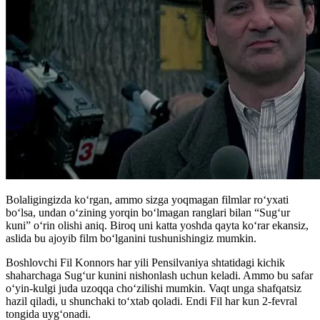
Bolaligingizda koʻrgan, ammo sizga yoqmagan filmlar roʻyxati
boʻlsa, undan oʻzining yorqin boʻlmagan ranglari bilan “Sugʻur
kuni” oʻrin olishi aniq. Biroq uni katta yoshda qayta koʻrar ekansiz,
aslida bu ajoyib film boʻlganini tushunishingiz mumkin.
Boshlovchi Fil Konnors har yili Pensilvaniya shtatidagi kichik
shaharchaga Sugʻur kunini nishonlash uchun keladi. Ammo bu safar
oʻyin-kulgi juda uzoqqa choʻzilishi mumkin. Vaqt unga shafqatsiz
hazil qiladi, u shunchaki toʻxtab qoladi. Endi Fil har kun 2-fevral
tongida uygʻonadi.