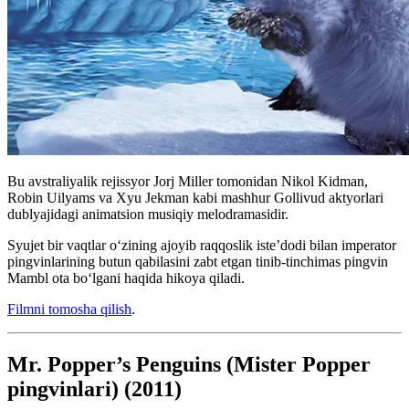
Bu avstraliyalik rejissyor Jorj Miller tomonidan Nikol Kidman,
Robin Uilyams va Xyu Jekman kabi mashhur Gollivud aktyorlari
dublyajidagi animatsion musiqiy melodramasidir.
Syujet bir vaqtlar o‘zining ajoyib raqqoslik iste’dodi bilan imperator
pingvinlarining butun qabilasini zabt etgan tinib-tinchimas pingvin
Mambl ota boʻlgani haqida hikoya qiladi.
Filmni tomosha qilish
.
Mr. Popper’s Penguins (Mister Popper
pingvinlari) (2011)