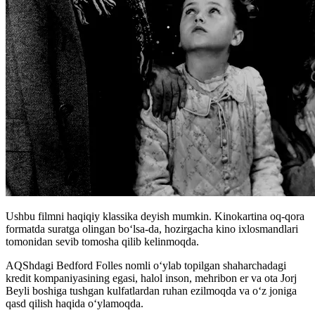
Ushbu filmni haqiqiy klassika deyish mumkin. Kinokartina oq-qora
formatda suratga olingan boʻlsa-da, hozirgacha kino ixlosmandlari
tomonidan sevib tomosha qilib kelinmoqda.
AQShdagi Bedford Folles nomli oʻylab topilgan shaharchadagi
kredit kompaniyasining egasi, halol inson, mehribon er va ota Jorj
Beyli boshiga tushgan kulfatlardan ruhan ezilmoqda va o‘z joniga
qasd qilish haqida oʻylamoqda.