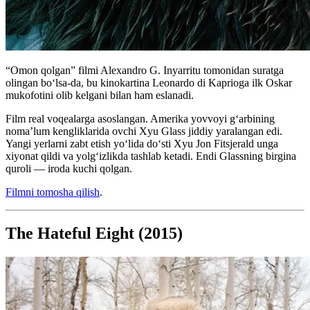
“Omon qolgan” filmi Alexandro G. Inyarritu tomonidan suratga
olingan boʻlsa-da, bu kinokartina Leonardo di Kaprioga ilk Oskar
mukofotini olib kelgani bilan ham eslanadi.
Film real voqealarga asoslangan. Amerika yovvoyi g‘arbining
noma’lum kengliklarida ovchi Xyu Glass jiddiy yaralangan edi.
Yangi yerlarni zabt etish yoʻlida doʻsti Xyu Jon Fitsjerald unga
xiyonat qildi va yolg‘izlikda tashlab ketadi. Endi Glassning birgina
quroli — iroda kuchi qolgan.
Filmni tomosha qilish
.
The Hateful Eight (2015)