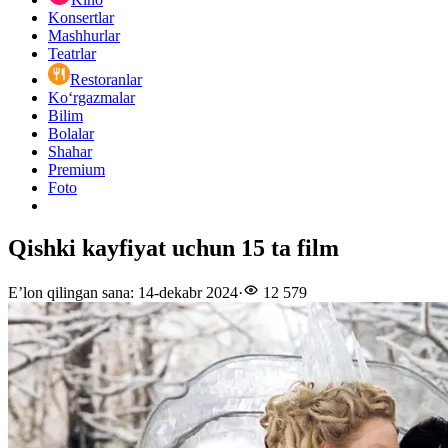
Konsertlar
Mashhurlar
Teatrlar
Restoranlar
Ko‘rgazmalar
Bilim
Bolalar
Shahar
Premium
Foto
Qishki kayfiyat uchun 15 ta film
E’lon qilingan sana
:
14-dekabr 2024
·
12 579