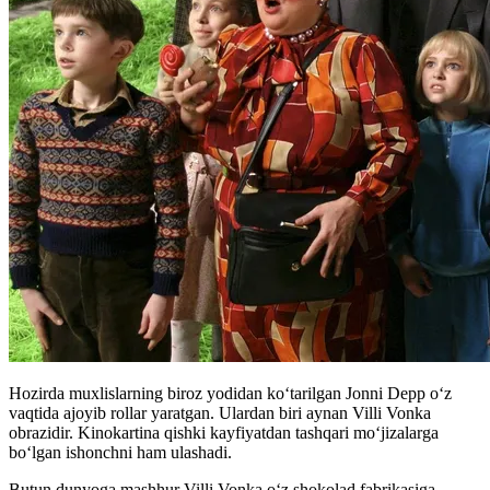
Hozirda muxlislarning biroz yodidan koʻtarilgan Jonni Depp oʻz
vaqtida ajoyib rollar yaratgan. Ulardan biri aynan Villi Vonka
obrazidir. Kinokartina qishki kayfiyatdan tashqari moʻjizalarga
boʻlgan ishonchni ham ulashadi.
Butun dunyoga mashhur Villi Vonka oʻz shokolad fabrikasiga