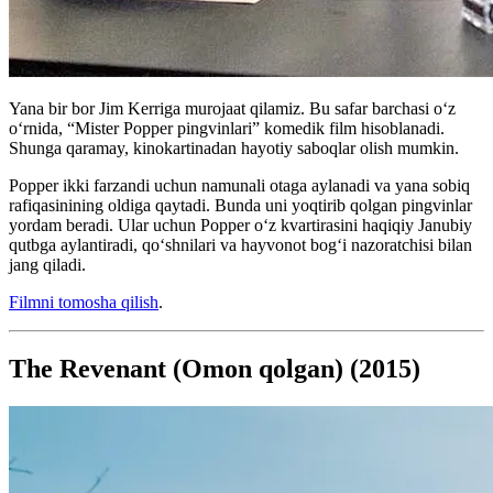
Yana bir bor Jim Kerriga murojaat qilamiz. Bu safar barchasi oʻz
oʻrnida, “Mister Popper pingvinlari” komedik film hisoblanadi.
Shunga qaramay, kinokartinadan hayotiy saboqlar olish mumkin.
Popper ikki farzandi uchun namunali otaga aylanadi va yana sobiq
rafiqasinining oldiga qaytadi. Bunda uni yoqtirib qolgan pingvinlar
yordam beradi. Ular uchun Popper o‘z kvartirasini haqiqiy Janubiy
qutbga aylantiradi, qo‘shnilari va hayvonot bog‘i nazoratchisi bilan
jang qiladi.
Filmni tomosha qilish
.
The Revenant (Omon qolgan) (2015)