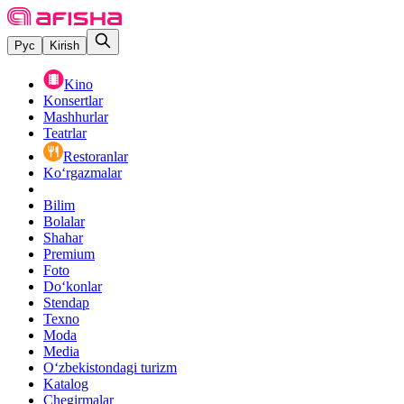
Рус
Kirish
Kino
Konsertlar
Mashhurlar
Teatrlar
Restoranlar
Ko‘rgazmalar
Bilim
Bolalar
Shahar
Premium
Foto
Do‘konlar
Stendap
Texno
Moda
Media
O‘zbekistondagi turizm
Katalog
Chegirmalar