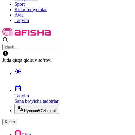
Sport
Kinopremyeralar
Avia
Taqvim
Juda qisqa qidiruv so‘rovi
Taqvim
Sana bo‘yicha tadbirlar
Русский
O‘zbek tili
Kirish
Kino