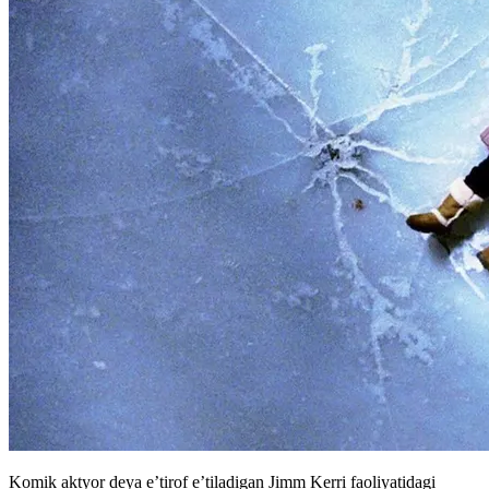
Komik aktyor deya e’tirof e’tiladigan Jimm Kerri faoliyatidagi