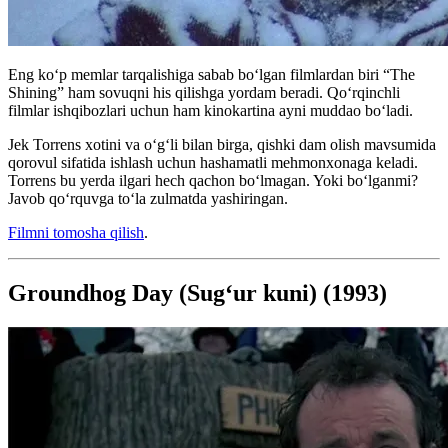
Eng koʻp memlar tarqalishiga sabab boʻlgan filmlardan biri “The
Shining” ham sovuqni his qilishga yordam beradi. Qoʻrqinchli
filmlar ishqibozlari uchun ham kinokartina ayni muddao boʻladi.
Jek Torrens xotini va o‘g‘li bilan birga, qishki dam olish mavsumida
qorovul sifatida ishlash uchun hashamatli mehmonxonaga keladi.
Torrens bu yerda ilgari hech qachon bo‘lmagan. Yoki boʻlganmi?
Javob qoʻrquvga toʻla zulmatda yashiringan.
Filmni tomosha qilish
.
Groundhog Day (Sugʻur kuni) (1993)