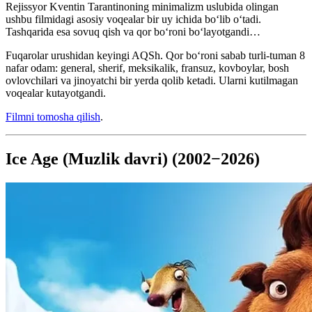
Rejissyor Kventin Tarantinoning minimalizm uslubida olingan
ushbu filmidagi asosiy voqealar bir uy ichida boʻlib oʻtadi.
Tashqarida esa sovuq qish va qor boʻroni boʻlayotgandi…
Fuqarolar urushidan keyingi AQSh. Qor bo‘roni sabab turli-tuman 8
nafar odam: general, sherif, meksikalik, fransuz, kovboylar, bosh
ovlovchilari va jinoyatchi bir yerda qolib ketadi. Ularni kutilmagan
voqealar kutayotgandi.
Filmni tomosha qilish
.
Ice Age (Muzlik davri) (2002−2026)