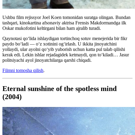
Ushbu film rejissyor Joel Koen tomonidan suratga olingan. Bundan
tashqari, kinokartina afsonaviy aktrisa Frensis Makdormandga ilk
Oskar mukofotini keltirgani bilan ham ajralib turadi.
Qaynotasi qo‘lida ishlaydigan tortinchoq sotuv menejerida bir fikr
paydo boʻladi — oʻz xotinini ogʻirlash. U ikkita jinoyatchini
yollaydi, ular ayolni qoʻyib yuborish uchun katta pul talab qilishi
kerak edi. Lekin ishlar rejadagidek ketmaydi, qon to‘kiladi… Jasur
politsiyachi ayol jinoyatchilarga qarshi chiqadi.
Filmni tomosha qilish
.
Eternal sunshine of the spotless mind
(2004)