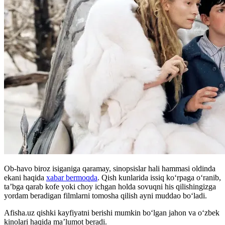
Ob-havo biroz isiganiga qaramay, sinopsislar hali hammasi oldinda
ekani haqida
xabar bermoqda
. Qish kunlarida issiq koʻrpaga oʻranib,
ta’bga qarab kofe yoki choy ichgan holda sovuqni his qilishingizga
yordam beradigan filmlarni tomosha qilish ayni muddao boʻladi.
Afisha.uz qishki kayfiyatni berishi mumkin boʻlgan jahon va oʻzbek
kinolari haqida ma’lumot beradi.