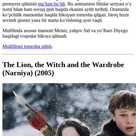
premyera qilinishi
ma’lum boʻldi
. Bu animatsion filmlar seriyasi oʻz
nomi bilan ham sovuq qish haqida ekanini aytib turibdi. Oramizda
koʻpchilik mamontlar haqida hikoyani tomosha qilgan, biroq hozir
sevimli qismni yana bir marta koʻrishning ayni vaqti.
Mutfilmda asosan mamont Menni, yalqov Sid va yoʻlbars Diyego
haqidagi voqealar hikoya qilinadi.
Multfilmni tomosha qilish
.
The Lion, the Witch and the Wardrobe
(Narniya) (2005)