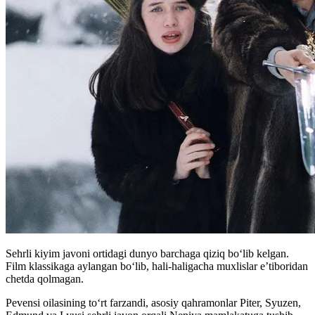
Sehrli kiyim javoni ortidagi dunyo barchaga qiziq boʻlib kelgan.
Film klassikaga aylangan boʻlib, hali-haligacha muxlislar e’tiboridan
chetda qolmagan.
Pevensi oilasining to‘rt farzandi, asosiy qahramonlar Piter, Syuzen,