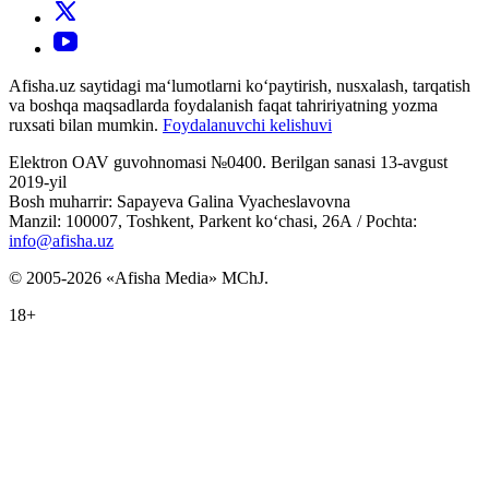
Afisha.uz saytidagi ma‘lumotlarni ko‘paytirish, nusxalash, tarqatish
va boshqa maqsadlarda foydalanish faqat tahririyatning yozma
ruxsati bilan mumkin.
Foydalanuvchi kelishuvi
Elektron OAV guvohnomasi №0400. Berilgan sanasi 13-avgust
2019-yil
Bosh muharrir: Sapayeva Galina Vyacheslavovna
Manzil: 100007, Toshkent, Parkent ko‘chasi, 26А / Pochta:
info@afisha.uz
© 2005-2026 «Afisha Media» MChJ.
18+