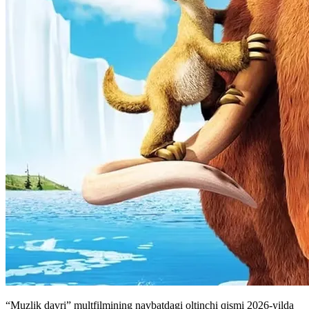
“Muzlik davri” multfilmining navbatdagi oltinchi qismi 2026-yilda