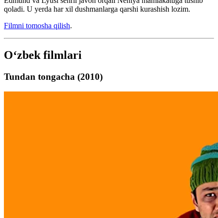
Edmund va Lyusi sehrli javon orqali Neniya mamlakatuga tushib
qoladi. U yerda har xil dushmanlarga qarshi kurashish lozim.
Filmni tomosha qilish
.
Oʻzbek filmlari
Tundan tongacha (2010)