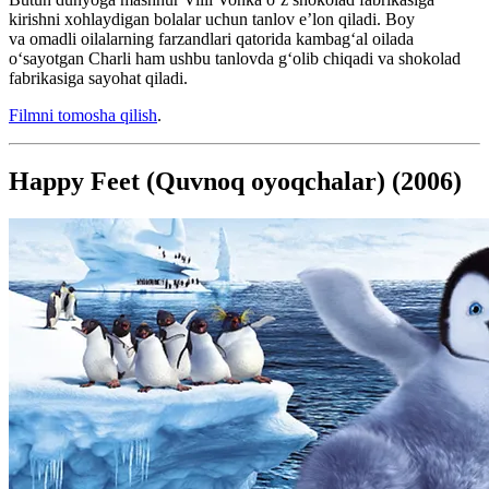
kirishni xohlaydigan bolalar uchun tanlov e’lon qiladi. Boy
va omadli oilalarning farzandlari qatorida kambagʻal oilada
oʻsayotgan Charli ham ushbu tanlovda gʻolib chiqadi va shokolad
fabrikasiga sayohat qiladi.
Filmni tomosha qilish
.
Happy Feet (Quvnoq oyoqchalar) (2006)