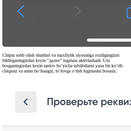
Chipta sotib olish shartlari va maxfiylik siyosatiga roziligingizni
bildirganingizdan keyin “далее” tugmasi aktivlashadi. Uni
bosganingizdan keyin tanlov boʻyicha tafsilotlarni yana bir koʻrib
chiqasiz va amin boʻlsangiz, toʻlovga oʻtish tugmasini bosasiz.