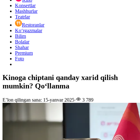
Konsertlar
Mashhurlar
Teatrlar
Restoranlar
Ko‘rgazmalar
Bilim
Bolalar
Shahar
Premium
Foto
Kinoga chiptani qanday xarid qilish
mumkin? Qoʻllanma
E’lon qilingan sana
:
15-yanvar 2025
·
3 789