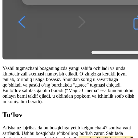
Yashil tugmachani bosganingizda yangi sahifa ochiladi va unda
kinoteatr zali sxemasi namoyish etiladi. Oʻzingizga kerakli joyni
tanlab, oʻrindiq ustiga bosasiz. Shundan soʻng u savatchaga
qoʻshiladi va pastki oʻng burchakda “далее” tugmasi chiqadi.
Bu toʻlov sahifasiga olib boradi (“Magic Cinema” esa bundan oldin
onlayn barni taklif qiladi, u oldindan popkorn va ichimlik sotib olish
imkoniyatini beradi).
Toʻlov
Afisha.uz tajribasida bu bosqichga yetib kelguncha 47 soniya vaqt
sarflandi. Ushbu bosqichda e’tiborliroq boʻlish zarur. Sahifada