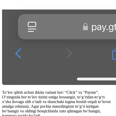
Toʻlov qilish uchun ikkita variant bor: “Click” va “Payme”.
Oʻzingizda bor toʻlov tizimi ustiga bossangiz, toʻgʻridan-toʻgʻri
oʻsha ilovaga olib oʻtadi va shunchaki tugma bosish orqali toʻlovni
amalga oshirasiz. Agar pochta manzilingizni toʻgʻri kiritgan
boʻlsangiz va oldingi bosqichlarda xato qilmagan boʻlsangiz,
hammasi joyida boʻladi.