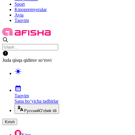
Sport
Kinopremyeralar
Avia
Taqvim
Juda qisqa qidiruv so‘rovi
Taqvim
Sana bo‘yicha tadbirlar
Русский
O‘zbek tili
Kirish
Kino