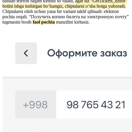
dastlab telefon raqam kiritish soʻraladi,
agar siz “GetTickets_uzbot”
botini ishga tushirgan boʻlsangiz, chiptalarni oʻsha botga yuboradi.
Chiptalarni olish uchun yana bir variant taklif qilinadi: elektron
pochta orqali. “Получить копию билета на электронную почту”
tugmasini bosib
faol pochta
manzilini kiritasiz.