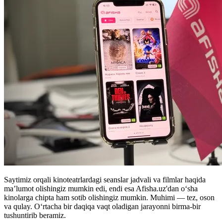
Saytimiz orqali kinoteatrlardagi seanslar jadvali va filmlar haqida
ma’lumot olishingiz mumkin edi, endi esa Afisha.uz'dan oʻsha
kinolarga chipta ham sotib olishingiz mumkin. Muhimi — tez, oson
va qulay. Oʻrtacha bir daqiqa vaqt oladigan jarayonni birma-bir
tushuntirib beramiz.