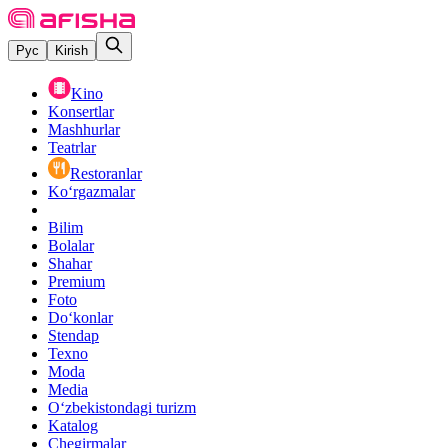
Рус
Kirish
Kino
Konsertlar
Mashhurlar
Teatrlar
Restoranlar
Ko‘rgazmalar
Bilim
Bolalar
Shahar
Premium
Foto
Do‘konlar
Stendap
Texno
Moda
Media
O‘zbekistondagi turizm
Katalog
Chegirmalar