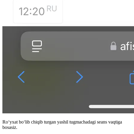
Roʻyxat boʻlib chiqib turgan yashil tugmachadagi seans vaqtiga
bosasiz.