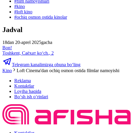
#
film namoyishlari
#
kino
#
loft kino
#
ochiq osmon ostida kinolar
Jadval
18dan 20-aprel 2025gacha
Bon!
Toshkent, Саёхат ko‘ch., 2
Telegram kanalimizga obuna bo‘ling
Kino
Loft Cinema'dan ochiq osmon ostida filmlar namoyishi
Reklama
Kontaktlar
Loyiha haqida
Bo‘sh ish o‘rinlari
Kontaktlar