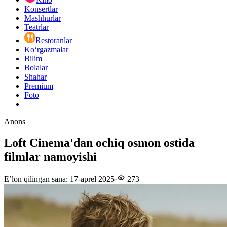
Konsertlar
Mashhurlar
Teatrlar
Restoranlar
Ko‘rgazmalar
Bilim
Bolalar
Shahar
Premium
Foto
Anons
Loft Cinema'dan ochiq osmon ostida
filmlar namoyishi
E’lon qilingan sana
:
17-aprel 2025
·
273