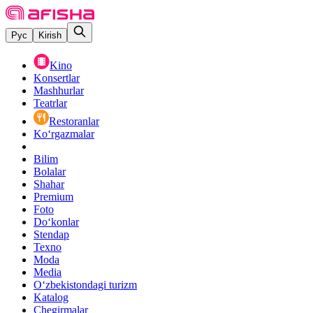
Рус
Kirish
Kino
Konsertlar
Mashhurlar
Teatrlar
Restoranlar
Ko‘rgazmalar
Bilim
Bolalar
Shahar
Premium
Foto
Do‘konlar
Stendap
Texno
Moda
Media
O‘zbekistondagi turizm
Katalog
Chegirmalar