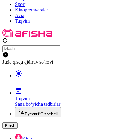
Sport
Kinopremyeralar
Avia
Taqvim
Juda qisqa qidiruv so‘rovi
Taqvim
Sana bo‘yicha tadbirlar
Русский
O‘zbek tili
Kirish
Kino