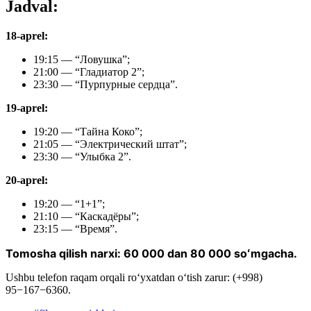
Jadval:
18-aprel:
19:15 — “Ловушка”;
21:00 — “Гладиатор 2”;
23:30 — “Пурпурные сердца”.
19-aprel:
19:20 — “Тайна Коко”;
21:05 — “Электрический штат”;
23:30 — “Улыбка 2”.
20-aprel:
19:20 — “1+1”;
21:10 — “Каскадёры”;
23:15 — “Время”.
Tomosha qilish narxi: 60 000 dan 80 000 soʻmgacha.
Ushbu telefon raqam orqali roʻyxatdan oʻtish zarur: (+998)
95−167−6360.