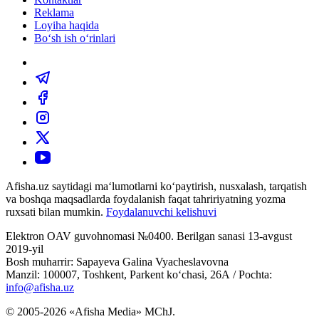
Reklama
Loyiha haqida
Bo‘sh ish o‘rinlari
Afisha.uz saytidagi ma‘lumotlarni ko‘paytirish, nusxalash, tarqatish
va boshqa maqsadlarda foydalanish faqat tahririyatning yozma
ruxsati bilan mumkin.
Foydalanuvchi kelishuvi
Elektron OAV guvohnomasi №0400. Berilgan sanasi 13-avgust
2019-yil
Bosh muharrir: Sapayeva Galina Vyacheslavovna
Manzil: 100007, Toshkent, Parkent ko‘chasi, 26А / Pochta:
info@afisha.uz
© 2005-2026 «Afisha Media» MChJ.