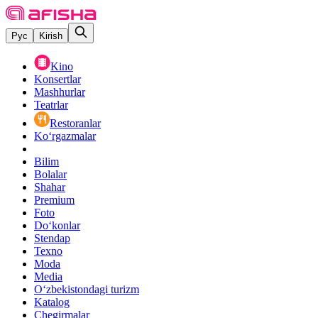
Рус
Kirish
Kino
Konsertlar
Mashhurlar
Teatrlar
Restoranlar
Ko‘rgazmalar
Bilim
Bolalar
Shahar
Premium
Foto
Do‘konlar
Stendap
Texno
Moda
Media
O‘zbekistondagi turizm
Katalog
Chegirmalar