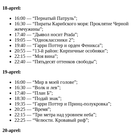
18-aprel:
16:00 — “Пернатый Патруль”;
16:30 — “Пираты Карибского моря: Проклятие Черной
жемчужины”;
17:40 — “Дьявол носит Prada”;
19:05 — “Одноклассники 2”;
19:40 — “Гарри Поттер и орден Феникса”;
20:55 — “13-й район: Кирпичные особняки”;
22:15 — “Моя вина”;
22:40 — “Пятьдесят оттенков свободы”;
19-aprel:
16:00 — “Мир в моей голове”;
16:30 — “Волк и лев”;
17:40 — “План Б”;
18:30 — “Подай знак”;
19:35 — “Гарри Поттер и Принц-полукровка”;
20:25 — “Время”;
22:15 — “Три метра над уровнем неба”;
22:25 — “Челюсти. Кровавый риф”;
20-aprel: