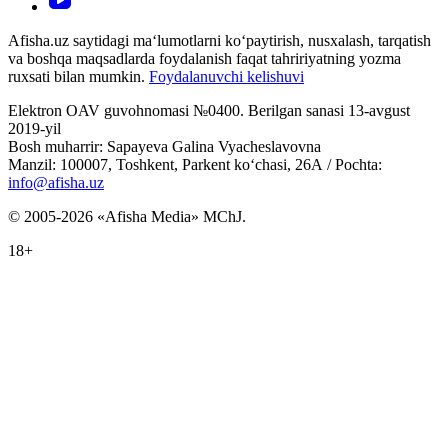
Afisha.uz saytidagi ma‘lumotlarni ko‘paytirish, nusxalash, tarqatish
va boshqa maqsadlarda foydalanish faqat tahririyatning yozma
ruxsati bilan mumkin.
Foydalanuvchi kelishuvi
Elektron OAV guvohnomasi №0400. Berilgan sanasi 13-avgust
2019-yil
Bosh muharrir: Sapayeva Galina Vyacheslavovna
Manzil: 100007, Toshkent, Parkent ko‘chasi, 26А / Pochta:
info@afisha.uz
© 2005-2026 «Afisha Media» MChJ.
18+