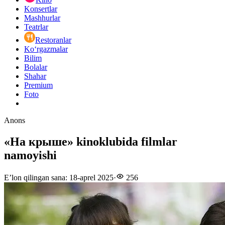
Konsertlar
Mashhurlar
Teatrlar
Restoranlar
Ko‘rgazmalar
Bilim
Bolalar
Shahar
Premium
Foto
Anons
«На крыше» kinoklubida filmlar
namoyishi
E’lon qilingan sana
:
18-aprel 2025
·
256