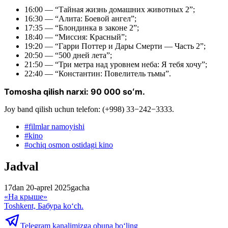
16:00 — “Тайная жизнь домашних животных 2”;
16:30 — “Алита: Боевой ангел”;
17:35 — “Блондинка в законе 2”;
18:40 — “Миссия: Красный”;
19:20 — “Гарри Поттер и Дары Смерти — Часть 2”;
20:50 — “500 дней лета”;
21:50 — “Три метра над уровнем неба: Я тебя хочу”;
22:40 — “Константин: Повелитель тьмы”.
Tomosha qilish narxi: 90 000 soʻm.
Joy band qilish uchun telefon: (+998) 33−242−3333.
#
filmlar namoyishi
#
kino
#
ochiq osmon ostidagi kino
Jadval
17dan 20-aprel 2025gacha
«На крыше»
Toshkent, Бабура ko‘ch.
Telegram kanalimizga obuna bo‘ling