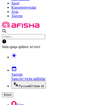
Sport
Kinopremyeralar
Avia
Taqvim
Juda qisqa qidiruv so‘rovi
Taqvim
Sana bo‘yicha tadbirlar
Русский
O‘zbek tili
Kirish
Kino