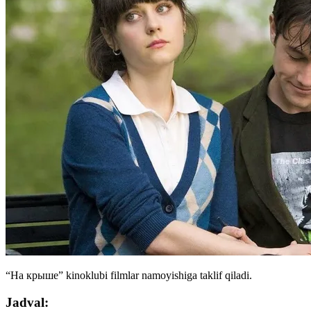
“На крыше” kinoklubi filmlar namoyishiga taklif qiladi.
Jadval: