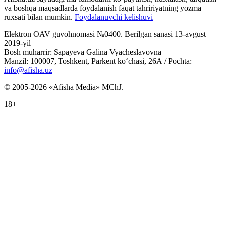
va boshqa maqsadlarda foydalanish faqat tahririyatning yozma
ruxsati bilan mumkin.
Foydalanuvchi kelishuvi
Elektron OAV guvohnomasi №0400. Berilgan sanasi 13-avgust
2019-yil
Bosh muharrir: Sapayeva Galina Vyacheslavovna
Manzil: 100007, Toshkent, Parkent ko‘chasi, 26А / Pochta:
info@afisha.uz
© 2005-2026 «Afisha Media» MChJ.
18+