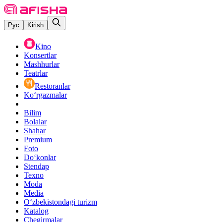
Рус
Kirish
Kino
Konsertlar
Mashhurlar
Teatrlar
Restoranlar
Ko‘rgazmalar
Bilim
Bolalar
Shahar
Premium
Foto
Do‘konlar
Stendap
Texno
Moda
Media
O‘zbekistondagi turizm
Katalog
Chegirmalar