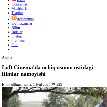
Konsertlar
Mashhurlar
Teatrlar
Restoranlar
Ko‘rgazmalar
Bilim
Bolalar
Shahar
Premium
Foto
Anons
Loft Cinema'da ochiq osmon ostidagi
filmlar namoyishi
E’lon qilingan sana
:
1-iyul 2025
·
225