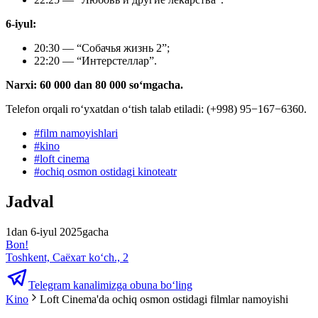
6-iyul:
20:30 — “Собачья жизнь 2”;
22:20 — “Интерстеллар”.
Narxi: 60 000 dan 80 000 soʻmgacha.
Telefon orqali roʻyxatdan oʻtish talab etiladi: (+998) 95−167−6360.
#
film namoyishlari
#
kino
#
loft cinema
#
ochiq osmon ostidagi kinoteatr
Jadval
1dan 6-iyul 2025gacha
Bon!
Toshkent, Саёхат ko‘ch., 2
Telegram kanalimizga obuna bo‘ling
Kino
Loft Cinema'da ochiq osmon ostidagi filmlar namoyishi