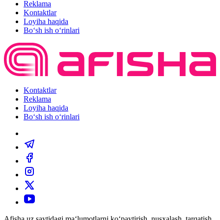
Reklama
Kontaktlar
Loyiha haqida
Bo‘sh ish o‘rinlari
Kontaktlar
Reklama
Loyiha haqida
Bo‘sh ish o‘rinlari
Afisha.uz saytidagi ma‘lumotlarni ko‘paytirish, nusxalash, tarqatish