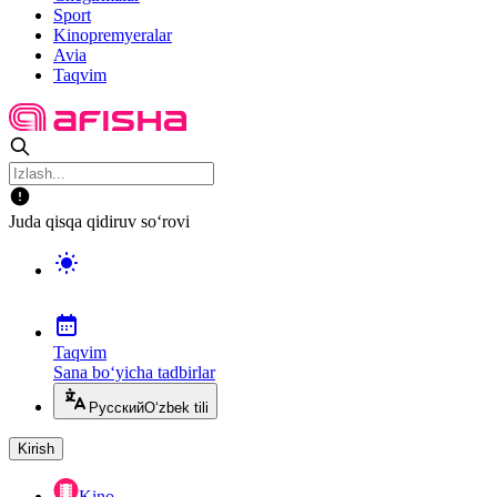
Sport
Kinopremyeralar
Avia
Taqvim
Juda qisqa qidiruv so‘rovi
Taqvim
Sana bo‘yicha tadbirlar
Русский
O‘zbek tili
Kirish
Kino