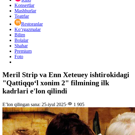
Konsertlar
Mashhurlar
Teatrlar
Restoranlar
Ko‘rgazmalar
Bilim
Bolalar
Shahar
Premium
Foto
Meril Strip va Enn Xeteuey ishtirokidagi
"Qattiqqoʻl xonim 2" filmining ilk
kadrlari e'lon qilindi
E’lon qilingan sana
:
25-iyul 2025
·
1 905