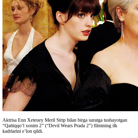
Aktrisa Enn Xeteuey Meril Strip bilan birga suratga tushayotgan
“Qattiqqoʻl xonim 2” (“Devil Wears Prada 2”) filmining ilk
kadrlarini e’lon qildi.