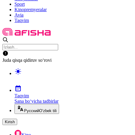
Sport
Kinopremyeralar
Avia
Taqvim
Juda qisqa qidiruv so‘rovi
Taqvim
Sana bo‘yicha tadbirlar
Русский
O‘zbek tili
Kirish
Kino