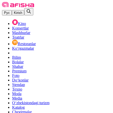
Рус
Kirish
Kino
Konsertlar
Mashhurlar
Teatrlar
Restoranlar
Ko‘rgazmalar
Bilim
Bolalar
Shahar
Premium
Foto
Do‘konlar
Stendap
Texno
Moda
Media
O‘zbekistondagi turizm
Katalog
Chegirmalar