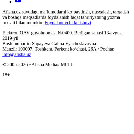
Afisha.uz saytidagi ma‘lumotlarni ko‘paytirish, nusxalash, tarqatish
va boshqa maqsadlarda foydalanish faqat tahririyatning yozma
ruxsati bilan mumkin.
Foydalanuvchi kelishuvi
Elektron OAV guvohnomasi №0400. Berilgan sanasi 13-avgust
2019-yil
Bosh muharrir: Sapayeva Galina Vyacheslavovna
Manzil: 100007, Toshkent, Parkent ko‘chasi, 26А / Pochta:
info@afisha.uz
© 2005-2026 «Afisha Media» MChJ.
18+