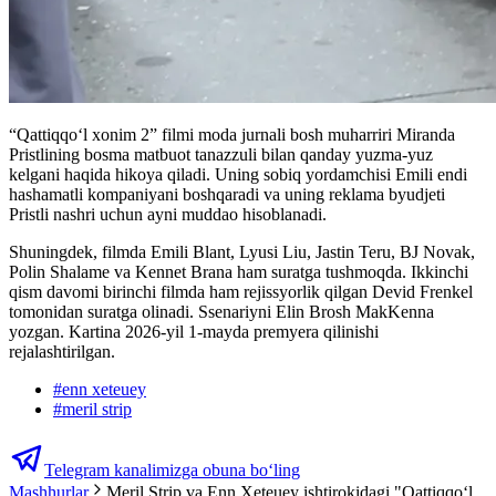
“Qattiqqoʻl xonim 2” filmi moda jurnali bosh muharriri Miranda
Pristlining bosma matbuot tanazzuli bilan qanday yuzma-yuz
kelgani haqida hikoya qiladi. Uning sobiq yordamchisi Emili endi
hashamatli kompaniyani boshqaradi va uning reklama byudjeti
Pristli nashri uchun ayni muddao hisoblanadi.
Shuningdek, filmda Emili Blant, Lyusi Liu, Jastin Teru, BJ Novak,
Polin Shalame va Kennet Brana ham suratga tushmoqda. Ikkinchi
qism davomi birinchi filmda ham rejissyorlik qilgan Devid Frenkel
tomonidan suratga olinadi. Ssenariyni Elin Brosh MakKenna
yozgan. Kartina 2026-yil 1-mayda premyera qilinishi
rejalashtirilgan.
#
enn xeteuey
#
meril strip
Telegram kanalimizga obuna bo‘ling
Mashhurlar
Meril Strip va Enn Xeteuey ishtirokidagi "Qattiqqoʻl