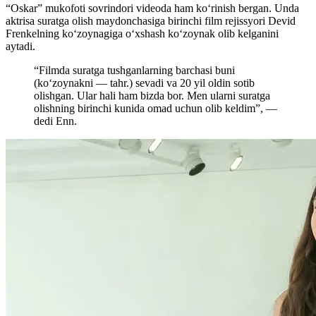
“Oskar” mukofoti sovrindori videoda ham koʻrinish bergan. Unda
aktrisa suratga olish maydonchasiga birinchi film rejissyori Devid
Frenkelning ko‘zoynagiga o‘xshash ko‘zoynak olib kelganini
aytadi.
“Filmda suratga tushganlarning barchasi buni
(koʻzoynakni — tahr.) sevadi va 20 yil oldin sotib
olishgan. Ular hali ham bizda bor. Men ularni suratga
olishning birinchi kunida omad uchun olib keldim”, —
dedi Enn.