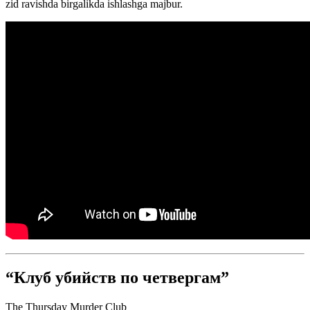
zid ravishda birgalikda ishlashga majbur.
“Клуб убийств по четвергам”
The Thursday Murder Club