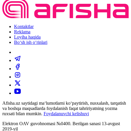
Kontaktlar
Reklama
Loyiha haqida
Bo‘sh ish o‘rinlari
Afisha.uz saytidagi ma‘lumotlarni ko‘paytirish, nusxalash, tarqatish
va boshqa maqsadlarda foydalanish faqat tahririyatning yozma
ruxsati bilan mumkin.
Foydalanuvchi kelishuvi
Elektron OAV guvohnomasi №0400. Berilgan sanasi 13-avgust
2019-yil