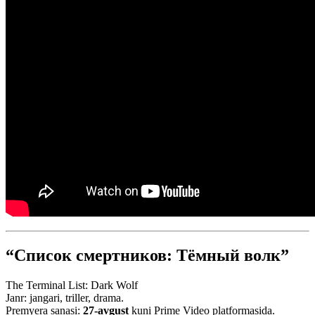
“Список смертников: Тёмный волк”
The Terminal List: Dark Wolf
Janr: jangari, triller, drama.
Premyera sanasi:
27-avgust
kuni Prime Video platformasida.