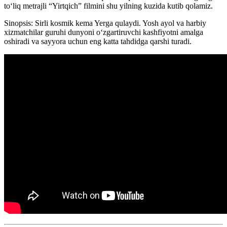
to‘liq metrajli “Yirtqich” filmini shu yilning kuzida kutib qolamiz.
Sinopsis: Sirli kosmik kema Yerga qulaydi. Yosh ayol va harbiy
xizmatchilar guruhi dunyoni oʻzgartiruvchi kashfiyotni amalga
oshiradi va sayyora uchun eng katta tahdidga qarshi turadi.