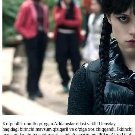
Ko‘pchilik unutib qoʻygan Addamslar oilasi vakili Uensday
haqidagi birinchi mavsum qiziqarli va o‘ziga xos chiqqandi. Ikkinchi
mavsum faqatgina vaqt masalasi edi. Ssenariy mualliflari Alfred Gaf