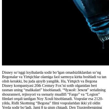
Disney so‘nggi loyihalarda sodir bo‘lgan omadsizliklardan so‘ng
Begonalar va Yirtqichlar olamiga faol sarmoya kirita boshladi va tan
olish kerakki, bu juda ajoyib yangilik. Ha, Yirtqich va Begona
Disney kompaniyasi 20th Century Fox’ni sotib olganidan beri
rasman uning “malikalari” hisoblanadi. “Чужой: Земля” serialining
shouranneri, rejissyori va ssenariy muallifi “Fargo” va “Legion”
filmlari orqali tanilgan Noy Xouli hisoblanadi. Voqealar esa 2120-
yilda, Ridli Skottning “Begona” filmi voqealaridan ikki yil oldin
Yerda sodir bo‘ladi. Jami 8 ta qism chiqadi. Den Traxtenbergning