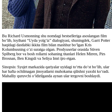
Bu Richard Usmonning shu nomdagi bestselleriga asoslangan film
boʻlib, loyihani “Uyda yolg‘iz” dialogiyasi, shuningdek, Garri Potter
haqidagi dastlabki ikkita film bilan mashhur bo‘lgan Kris
Kolumbusning o‘zi suratga olgan. Prodyuserlar orasida Stiven
Spilberg bor va bosh rollarni sohaning titanlari Helen Mirren, Pirs
Brosnan, Ben Kingsli va Seliya Imri ijro etgan.
Sinopsis: Syujet markazida qariyalar uyidagi to‘rtta do‘st bo‘lib, ular
har hafta ochilmagan jinoyatlarni muhokama qilishni yaxshi ko‘radi.
Mahalliy quruvchi o‘ldirilganda aynan ular tergovni boshlaydi.