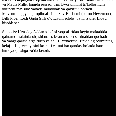
va Mayls Miller hamda rejissor Tim Byortonning ta’kidlashicha,
ikkinchi mavsum yanada murakkab va qayg‘uli bo‘ladi.
Mavsumning yangi topilmalari — Stiv Bushemi (baron Nevermor),
Billi Piper, Ledi Gaga (sirli o‘qituvchi rolida) va Kristofer Lloyd
hisoblanadi.
Sinopsis: Uensdey Addams 1-fasl voqealaridan keyin maktabida
qahramon sifatida olqishlanadi, lekin u shon-shuhratdan qochadi
va yangi qarashlarga duch keladi. U xonadoshi Enidning oʻlimining
kelajakdagi versiyasini koʻradi va uni har qanday holatda ham
himoya qilishga va’da beradi.