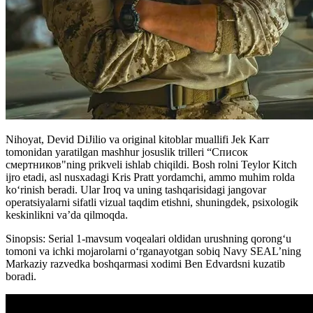
Nihoyat, Devid DiJilio va original kitoblar muallifi Jek Karr
tomonidan yaratilgan mashhur josuslik trilleri “Список
смертников"ning prikveli ishlab chiqildi. Bosh rolni Teylor Kitch
ijro etadi, asl nusxadagi Kris Pratt yordamchi, ammo muhim rolda
koʻrinish beradi. Ular Ir
oq va uning tashqarisidagi jangovar
operatsiyalarni sifatli vizual taqdim etishni, shuningdek, psixologik
keskinlikni va’da qilmoqda.
Sinopsis: Serial 1-mavsum voqealari oldidan urushning qorong‘u
tomoni va ichki mojarolarni o‘rganayotgan sobiq Navy SEAL’ning
Markaziy razvedka boshqarmasi xodimi Ben Edvardsni kuzatib
boradi.