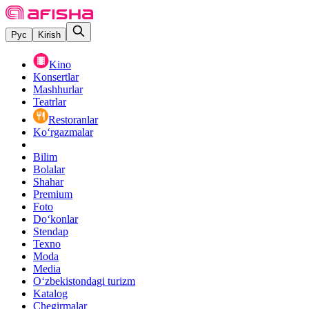
Рус
Kirish
Kino
Konsertlar
Mashhurlar
Teatrlar
Restoranlar
Ko‘rgazmalar
Bilim
Bolalar
Shahar
Premium
Foto
Do‘konlar
Stendap
Texno
Moda
Media
O‘zbekistondagi turizm
Katalog
Chegirmalar