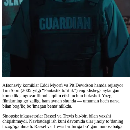
Afsonaviy komiklar Eddi Myorfi va Pit Devidson hamda rejissyor
Tim Stori (2005-yilgi “Fantastik to‘rtlik”) eng klishega aylangan
komedik jangovar filmni taqdim etish uchun birlashdi. Yozgi
filmlarning go‘zalligi ham aynan shunda — umuman hech narsa
bilan bog‘liq bo‘lmagan bema’nilikda.
Sinopsis: inkassatorlar Rassel va Trevis bir-biri bilan yaxshi
chiqishmaydi. Navbatdagi ish kuni davomida ular jinoiy to‘daning
tuzog‘iga ilinadi. Rassel va Trevis bir-biriga bo‘lgan munosabatga