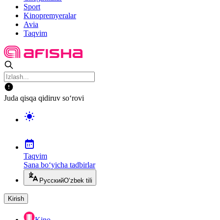
Sport
Kinopremyeralar
Avia
Taqvim
Juda qisqa qidiruv so‘rovi
Taqvim
Sana bo‘yicha tadbirlar
Русский
O‘zbek tili
Kirish
Kino