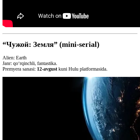
“Чужой: Земля” (mini-serial)
Alien: Earth
Janr: qoʻrqinchli, fantastika.
Premyera sanasi:
12-avgust
kuni Hulu platformasida.