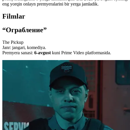
eng yorqin onlayn premyeralarini bir yerga jamladik.
Filmlar
“Ограбление”
The Pickup
Janr: jangari, komediya.
Premyera sanasi:
6-avgust
kuni Prime Video platformasida.