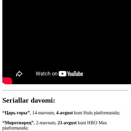
Seriallar davomi:
“Царь горы”
, 14-mavsum,
4-avgust
kuni Hulu platformasida;
“Миротворец”
, 2-mavsum,
21-avgust
kuni HBO Max
platformasida;