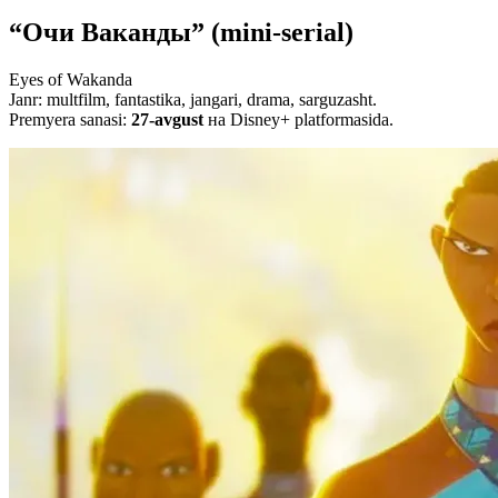
“Очи Ваканды” (mini-serial)
Eyes of Wakanda
Janr: multfilm, fantastika, jangari, drama, sarguzasht.
Premyera sanasi:
27-avgust
на Disney+ platformasida.