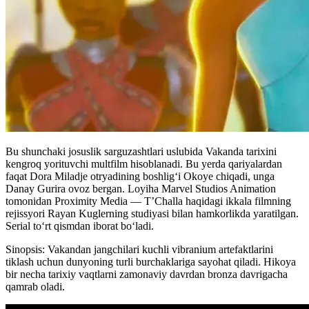
Bu shunchaki josuslik sarguzashtlari uslubida Vakanda tarixini
kengroq yorituvchi multfilm hisoblanadi. Bu yerda qariyalardan
faqat Dora Miladje otryadining boshlig‘i Okoye chiqadi, unga
Danay Gurira ovoz bergan. Loyiha Marvel Studios Animation
tomonidan Proximity Media — T’Challa haqi
dagi ikkala filmning
rejissyori Rayan Kuglerning studiyasi bilan hamkorlikda yaratilgan.
Serial to‘rt qismdan iborat bo‘ladi.
Sinopsis: Vakandan jangchilari kuchli vibranium artefaktlarini
tiklash uchun dunyoning turli burchaklariga sayohat qiladi. Hikoya
bir necha tarixiy vaqtlarni zamonaviy davrdan bronza davrigacha
qamrab oladi.