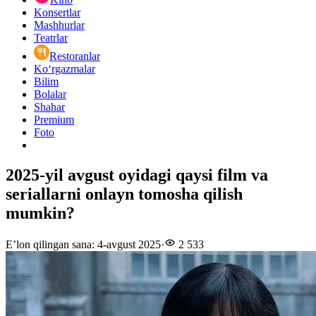
Konsertlar
Mashhurlar
Teatrlar
Restoranlar
Ko‘rgazmalar
Bilim
Bolalar
Shahar
Premium
Foto
2025-yil avgust oyidagi qaysi film va
seriallarni onlayn tomosha qilish
mumkin?
E’lon qilingan sana
:
4-avgust 2025
·
2 533