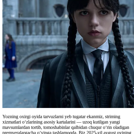
Yozning oxirgi oyida tarvuzlarni yeb tugatar ekanmiz, striming
xizmatlari o‘zlarining asosiy kartalarini — uzoq kutilgan yangi
mavsumlardan tortib, tomoshabinlar qalbidan chuqur oʻrin oladigan
premyeralargacha oʻyinga tashlamoqda. Biz 2025-yil avgust oyining