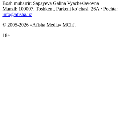
Bosh muharrir: Sapayeva Galina Vyacheslavovna
Manzil: 100007, Toshkent, Parkent ko‘chasi, 26А / Pochta:
info@afisha.uz
© 2005-2026 «Afisha Media» MChJ.
18+