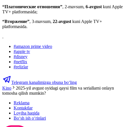
“Платонические отношения”
, 2-mavsum,
6-avgust
kuni Apple
TV+ platformasida;
“Вторжение”
, 3-mavsum,
22-avgust
kuni Apple TV+
platformasida.
.
#
amazon prime video
#
apple tv
#
disney
#
netflix
#
relizlar
Telegram kanalimizga obuna bo‘ling
Kino
2025-yil avgust oyidagi qaysi film va seriallarni onlayn
tomosha qilish mumkin?
Reklama
Kontaktlar
Loyiha haqida
Bo‘sh ish o‘rinlari