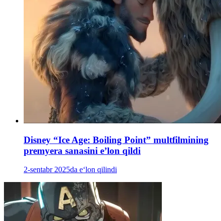
Disney “Ice Age: Boiling Point” multfilmining
premyera sanasini e’lon qildi
2-sentabr 2025da e‘lon qilindi