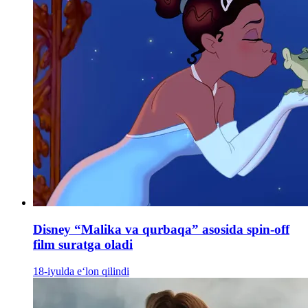
Disney “Malika va qurbaqa” asosida spin-off
film suratga oladi
18-iyulda e‘lon qilindi