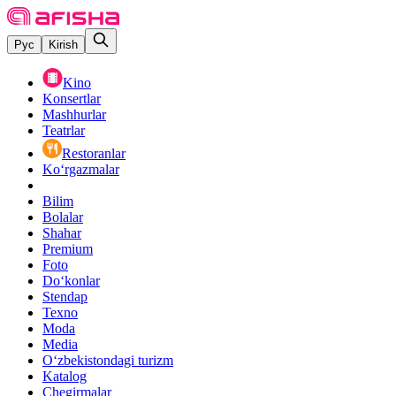
Рус
Kirish
Kino
Konsertlar
Mashhurlar
Teatrlar
Restoranlar
Ko‘rgazmalar
Bilim
Bolalar
Shahar
Premium
Foto
Do‘konlar
Stendap
Texno
Moda
Media
O‘zbekistondagi turizm
Katalog
Chegirmalar