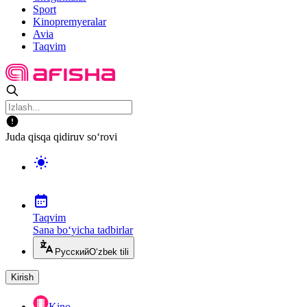
Sport
Kinopremyeralar
Avia
Taqvim
Juda qisqa qidiruv so‘rovi
Taqvim
Sana bo‘yicha tadbirlar
Русский
O‘zbek tili
Kirish
Kino