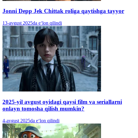
Jonni Depp Jek Chittak roliga qaytishga tayyor
13-avgust 2025da e‘lon qilindi
2025-yil avgust oyidagi qaysi film va seriallarni
onlayn tomosha qilish mumkin?
4-avgust 2025da e‘lon qilindi