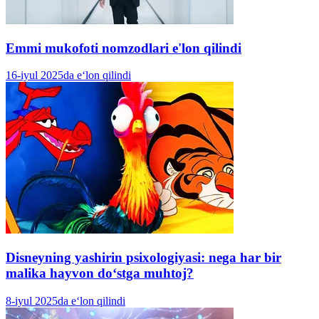
Emmi mukofoti nomzodlari e'lon qilindi
16-iyul 2025da e‘lon qilindi
Disneyning yashirin psixologiyasi: nega har bir
malika hayvon doʻstga muhtoj?
8-iyul 2025da e‘lon qilindi