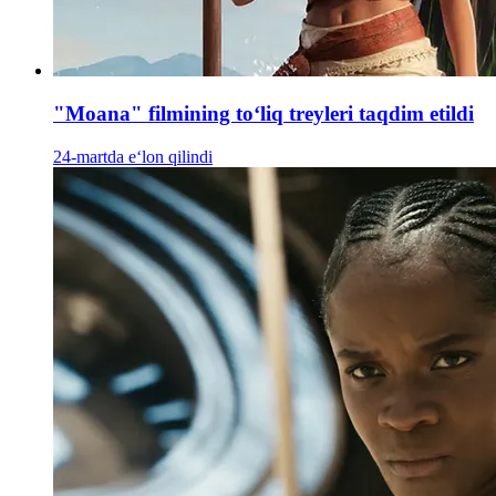
"Moana" filmining toʻliq treyleri taqdim etildi
24-martda e‘lon qilindi