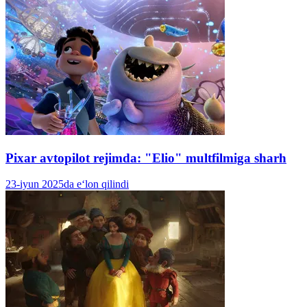
Pixar avtopilot rejimda: "Elio" multfilmiga sharh
23-iyun 2025da e‘lon qilindi