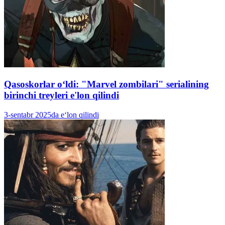
Qasoskorlar oʻldi: "Marvel zombilari" serialining
birinchi treyleri e'lon qilindi
3-sentabr 2025da e‘lon qilindi