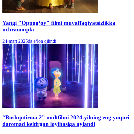
Yangi "Oppogʻoy" filmi muvaffaqiyatsizlikka
uchramoqda
24-mart 2025da e‘lon qilindi
“Boshqotirma 2” multfilmi 2024-yilning eng yuqori
daromad keltirgan loyihasiga aylandi