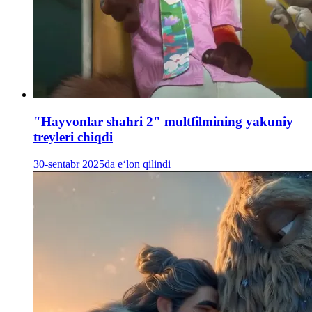
"Hayvonlar shahri 2" multfilmining yakuniy
treyleri chiqdi
30-sentabr 2025da e‘lon qilindi