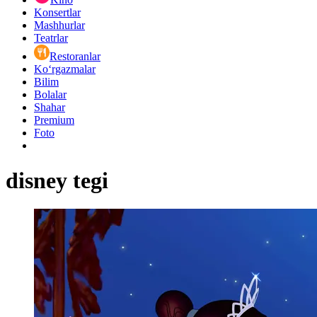
Konsertlar
Mashhurlar
Teatrlar
Restoranlar
Ko‘rgazmalar
Bilim
Bolalar
Shahar
Premium
Foto
disney tegi