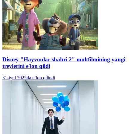
Disney "Hayvonlar shahri 2" multfilmining yangi
treylerini e'lon qildi
31-iyul 2025da e‘lon qilindi