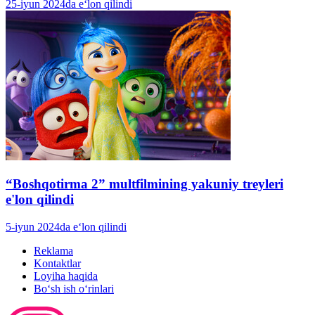
25-iyun 2024da e‘lon qilindi
“Boshqotirma 2” multfilmining yakuniy treyleri
e'lon qilindi
5-iyun 2024da e‘lon qilindi
Reklama
Kontaktlar
Loyiha haqida
Bo‘sh ish o‘rinlari