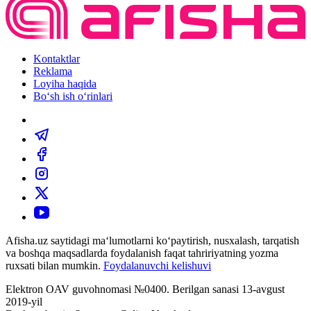
Kontaktlar
Reklama
Loyiha haqida
Bo‘sh ish o‘rinlari
Afisha.uz saytidagi ma‘lumotlarni ko‘paytirish, nusxalash, tarqatish
va boshqa maqsadlarda foydalanish faqat tahririyatning yozma
ruxsati bilan mumkin.
Foydalanuvchi kelishuvi
Elektron OAV guvohnomasi №0400. Berilgan sanasi 13-avgust
2019-yil