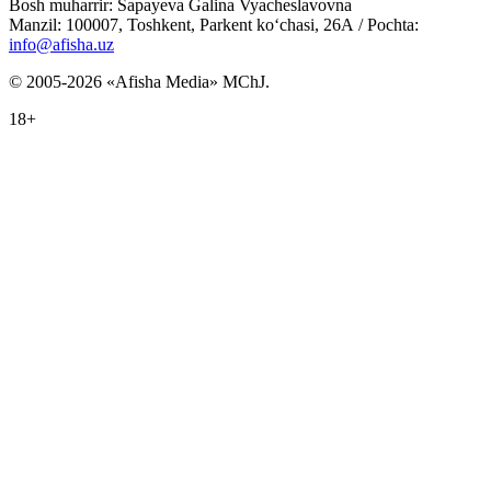
Bosh muharrir: Sapayeva Galina Vyacheslavovna
Manzil: 100007, Toshkent, Parkent ko‘chasi, 26А / Pochta:
info@afisha.uz
© 2005-2026 «Afisha Media» MChJ.
18+