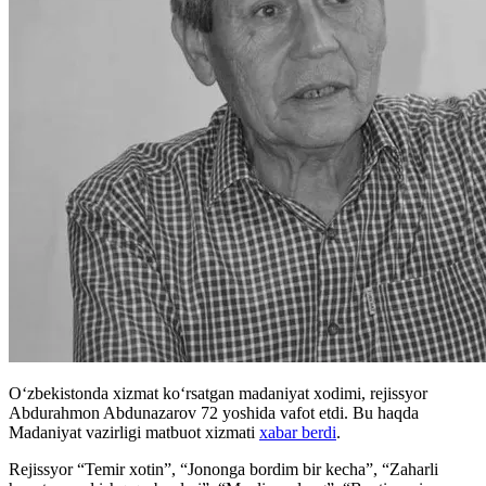
O‘zbekistonda xizmat ko‘rsatgan madaniyat xodimi, rejissyor
Abdurahmon Abdunazarov 72 yoshida vafot etdi. Bu haqda
Madaniyat vazirligi matbuot xizmati
xabar berdi
.
Rejissyor “Temir xotin”, “Jononga bordim bir kecha”, “Zaharli