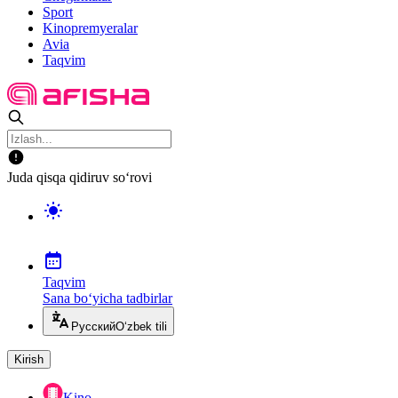
Sport
Kinopremyeralar
Avia
Taqvim
Juda qisqa qidiruv so‘rovi
Taqvim
Sana bo‘yicha tadbirlar
Русский
O‘zbek tili
Kirish
Kino