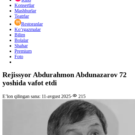
Konsertlar
Mashhurlar
Teatrlar
Restoranlar
Ko‘rgazmalar
Bilim
Bolalar
Shahar
Premium
Foto
Rejissyor Abdurahmon Abdunazarov 72
yoshida vafot etdi
E’lon qilingan sana
:
11-avgust 2025
·
215