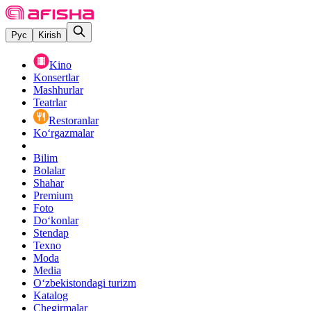
Рус
Kirish
Kino
Konsertlar
Mashhurlar
Teatrlar
Restoranlar
Ko‘rgazmalar
Bilim
Bolalar
Shahar
Premium
Foto
Do‘konlar
Stendap
Texno
Moda
Media
O‘zbekistondagi turizm
Katalog
Chegirmalar