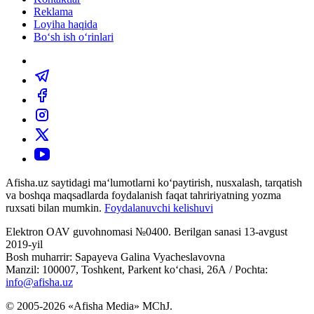
Reklama
Loyiha haqida
Bo‘sh ish o‘rinlari
Afisha.uz saytidagi ma‘lumotlarni ko‘paytirish, nusxalash, tarqatish
va boshqa maqsadlarda foydalanish faqat tahririyatning yozma
ruxsati bilan mumkin.
Foydalanuvchi kelishuvi
Elektron OAV guvohnomasi №0400. Berilgan sanasi 13-avgust
2019-yil
Bosh muharrir: Sapayeva Galina Vyacheslavovna
Manzil: 100007, Toshkent, Parkent ko‘chasi, 26А / Pochta:
info@afisha.uz
© 2005-2026 «Afisha Media» MChJ.