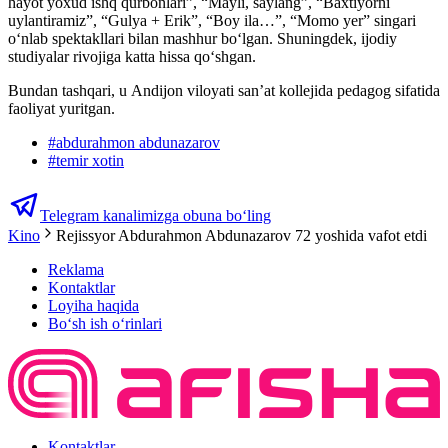
hayot yoxud ishq qurbonlari”, “Mayli, saylang”, “Baxtiyorni
uylantiramiz”, “Gulya + Erik”, “Boy ila…”, “Momo yer” singari
o‘nlab spektakllari bilan mashhur boʻlgan. Shuningdek, ijodiy
studiyalar rivojiga katta hissa qo‘shgan.
Bundan tashqari, u Andijon viloyati san’at kollejida pedagog sifatida
faoliyat yuritgan.
#
abdurahmon abdunazarov
#
temir xotin
Telegram kanalimizga obuna bo‘ling
Kino
Rejissyor Abdurahmon Abdunazarov 72 yoshida vafot etdi
Reklama
Kontaktlar
Loyiha haqida
Bo‘sh ish o‘rinlari
Kontaktlar