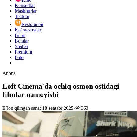
Konsertlar
Mashhurlar
Teatrlar
Restoranlar
Ko‘rgazmalar
Bilim
Bolalar
Shahar
Premium
Foto
Anons
Loft Cinema'da ochiq osmon ostidagi
filmlar namoyishi
E’lon qilingan sana
:
18-sentabr 2025
·
363