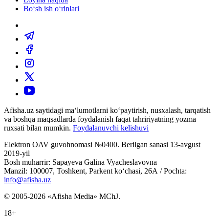
Bo‘sh ish o‘rinlari
Afisha.uz saytidagi ma‘lumotlarni ko‘paytirish, nusxalash, tarqatish
va boshqa maqsadlarda foydalanish faqat tahririyatning yozma
ruxsati bilan mumkin.
Foydalanuvchi kelishuvi
Elektron OAV guvohnomasi №0400. Berilgan sanasi 13-avgust
2019-yil
Bosh muharrir: Sapayeva Galina Vyacheslavovna
Manzil: 100007, Toshkent, Parkent ko‘chasi, 26А / Pochta:
info@afisha.uz
© 2005-2026 «Afisha Media» MChJ.
18+