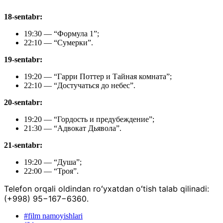
18-sentabr:
19:30 — “Формула 1”;
22:10 — “Сумерки”.
19-sentabr:
19:20 — “Гарри Поттер и Тайная комната”;
22:10 — “Достучаться до небес”.
20-sentabr:
19:20 — “Гордость и предубеждение”;
21:30 — “Адвокат Дьявола”.
21-sentabr:
19:20 — “Душа”;
22:00 — “Троя”.
Telefon orqali oldindan roʻyxatdan oʻtish talab qilinadi:
(+998) 95−167−6360.
#
film namoyishlari