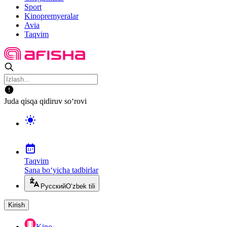
Sport
Kinopremyeralar
Avia
Taqvim
Juda qisqa qidiruv so‘rovi
Taqvim
Sana bo‘yicha tadbirlar
Русский
O‘zbek tili
Kirish
Kino