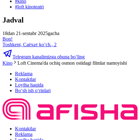
#
kino
#
loft kinoteatri
Jadval
18dan 21-sentabr 2025gacha
Bon!
Toshkent, Саёхат ko‘ch., 2
Telegram kanalimizga obuna bo‘ling
Kino
Loft Cinema'da ochiq osmon ostidagi filmlar namoyishi
Reklama
Kontaktlar
Loyiha haqida
Bo‘sh ish o‘rinlari
Kontaktlar
Reklama
Loyiha haqida