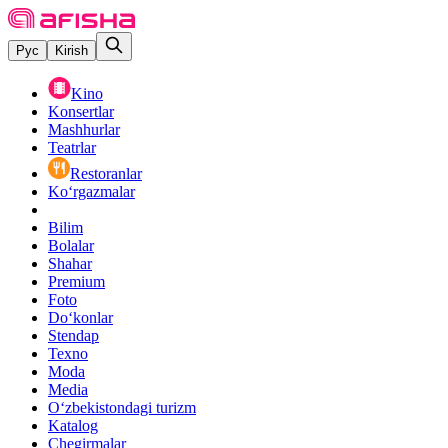
Рус
Kirish
Kino
Konsertlar
Mashhurlar
Teatrlar
Restoranlar
Ko‘rgazmalar
Bilim
Bolalar
Shahar
Premium
Foto
Do‘konlar
Stendap
Texno
Moda
Media
O‘zbekistondagi turizm
Katalog
Chegirmalar