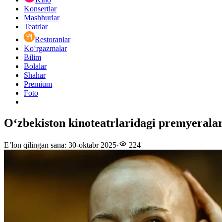
Konsertlar
Mashhurlar
Teatrlar
Restoranlar
Ko‘rgazmalar
Bilim
Bolalar
Shahar
Premium
Foto
Oʻzbekiston kinoteatrlaridagi premyeralar
E’lon qilingan sana
:
30-oktabr 2025
·
224