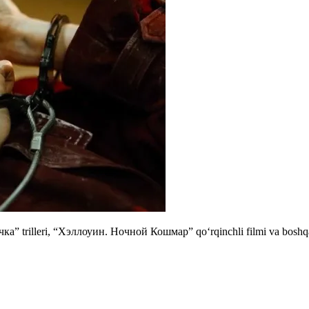
чка” trilleri, “Хэллоуин. Ночной Кошмар” qo‘rqinchli filmi va boshq