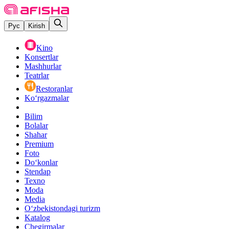
Рус
Kirish
Kino
Konsertlar
Mashhurlar
Teatrlar
Restoranlar
Ko‘rgazmalar
Bilim
Bolalar
Shahar
Premium
Foto
Do‘konlar
Stendap
Texno
Moda
Media
O‘zbekistondagi turizm
Katalog
Chegirmalar