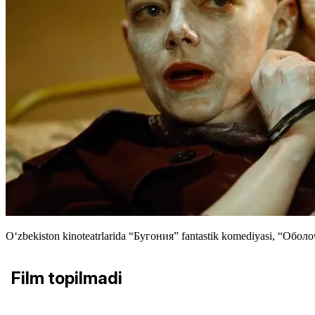
Oʻzbekiston kinoteatrlarida “Бугония” fantastik komediyasi, “Оболо