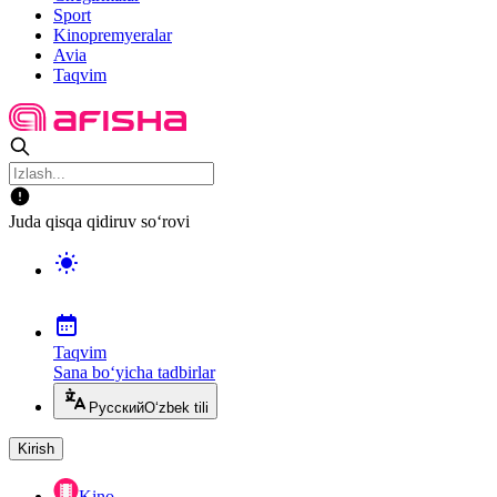
Sport
Kinopremyeralar
Avia
Taqvim
Juda qisqa qidiruv so‘rovi
Taqvim
Sana bo‘yicha tadbirlar
Русский
O‘zbek tili
Kirish
Kino