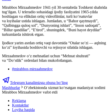
Mirabbos Mirzaahmedov 1941-yil 30-sentabrda Toshkent shahrida
tug‘ilgan. U teleradio sohasidagi ijodiy faoliyatini 1965-yilda
boshlagan va ellikdan ortiq videofilmlar, turli ko‘rsatuvlar
va loyihalar ustida ishlagan. Jumladan, u “Bahor qaytmaydi”,
“Qalbingga quloq sol”, “Dunyoning ishlari”, “Inson sadoqati”,
“Billur qandillar”, “E'tirof”, shuningdek, “Buni hayot deydilar”
turkumlarda ishtirok etgan.
Ijodkor yarim asrdan ortiq vaqt davomida “Otalar so‘zi — aqlning
ko‘zi” loyihasida boshlovchi va rejissyor sifatida ishlagan.
Mirzaahmedov o‘z mehnatlari uchun “Mehnat shuhrati”
va “Do‘stlik” ordenlari bilan mukofotlangan.
#
mirabbos mirzaahmedov
Telegram kanalimizga obuna bo‘ling
Mashhurlar
O‘zbekistonda xizmat ko‘rsatgan madaniyat xodimi
Mirabbos Mirzaahmedov vafot etdi
Reklama
Kontaktlar
Loyiha haqida