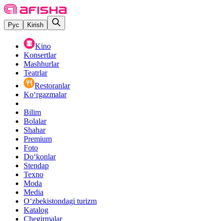
Рус
Kirish
Kino
Konsertlar
Mashhurlar
Teatrlar
Restoranlar
Ko‘rgazmalar
Bilim
Bolalar
Shahar
Premium
Foto
Do‘konlar
Stendap
Texno
Moda
Media
O‘zbekistondagi turizm
Katalog
Chegirmalar