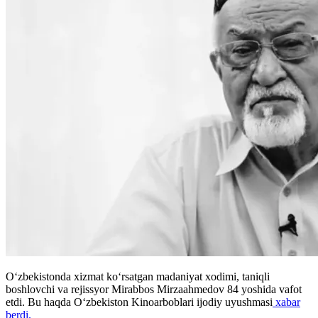
O‘zbekistonda xizmat ko‘rsatgan madaniyat xodimi, taniqli
boshlovchi va rejissyor Mirabbos Mirzaahmedov 84 yoshida vafot
etdi. Bu haqda Oʻzbekiston Kinoarboblari ijodiy uyushmasi
xabar
berdi.