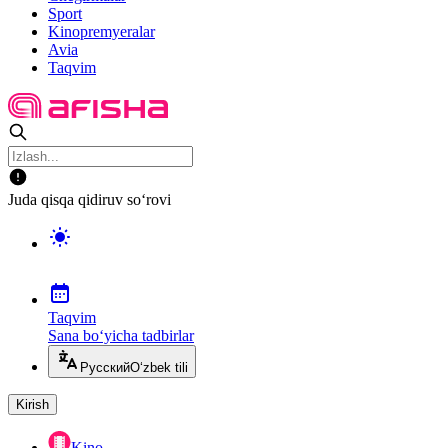
Sport
Kinopremyeralar
Avia
Taqvim
Juda qisqa qidiruv so‘rovi
Taqvim
Sana bo‘yicha tadbirlar
Русский
O‘zbek tili
Kirish
Kino