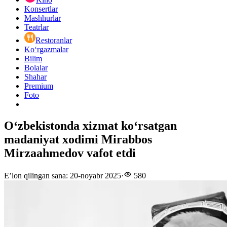
Konsertlar
Mashhurlar
Teatrlar
Restoranlar
Ko‘rgazmalar
Bilim
Bolalar
Shahar
Premium
Foto
O‘zbekistonda xizmat ko‘rsatgan
madaniyat xodimi Mirabbos
Mirzaahmedov vafot etdi
E’lon qilingan sana
:
20-noyabr 2025
·
580