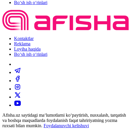
Bo‘sh ish o‘rinlari
Kontaktlar
Reklama
Loyiha haqida
Bo‘sh ish o‘rinlari
Afisha.uz saytidagi ma‘lumotlarni ko‘paytirish, nusxalash, tarqatish
va boshqa maqsadlarda foydalanish faqat tahririyatning yozma
ruxsati bilan mumkin.
Foydalanuvchi kelishuvi