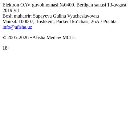
Elektron OAV guvohnomasi №0400. Berilgan sanasi 13-avgust
2019-yil
Bosh muharrir: Sapayeva Galina Vyacheslavovna
Manzil: 100007, Toshkent, Parkent ko‘chasi, 26А / Pochta:
info@afisha.uz
© 2005-2026 «Afisha Media» MChJ.
18+