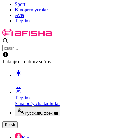
Sport
Kinopremyeralar
Avia
Taqvim
Juda qisqa qidiruv so‘rovi
Taqvim
Sana bo‘yicha tadbirlar
Русский
O‘zbek tili
Kirish
Kino