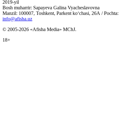
2019-yil
Bosh muharrir: Sapayeva Galina Vyacheslavovna
Manzil: 100007, Toshkent, Parkent ko‘chasi, 26А / Pochta:
info@afisha.uz
© 2005-2026 «Afisha Media» MChJ.
18+