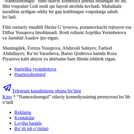
“Namozshomgul” filmi oilaviy komediya janrida ishlangan bo‘lib,
film voqealari Guli ismli qiz hayoti atrofida kechadi. Mahallada
tasodifan aytilgan oddiy bir gap kutilmagan voqealarga sabab
bo‘ladi.
Film ssenariy muallifi Shoira G‘iyosova, postanovkachi rejissyor esa
Dilbar Yusupova hisoblanadi. Bosh rollarni Anjelika Yesimbetova
va Jamshid Asadov ijro etgan.
Shuningdek, Feruza Yusupova, Abduvali Sahiyev, Farhod
Abdullayev, Ra’no Yarasheva, Barno Qodirova hamda Roza
Piyazova kabi aktyor va aktrisalar ham filmda ishtirok etgan.
#
anjelika yesimbetova
#
namozshomgul
Telegram kanalimizga obuna bo‘ling
Kino
“Namozshomgul” oilaviy komediyasining premyerasi boʻlib
oʻtadi
Reklama
Kontaktlar
Loyiha haqida
Bo‘sh ish o‘rinlari