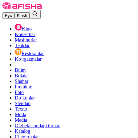
Рус
Kirish
Kino
Konsertlar
Mashhurlar
Teatrlar
Restoranlar
Ko‘rgazmalar
Bilim
Bolalar
Shahar
Premium
Foto
Do‘konlar
Stendap
Texno
Moda
Media
O‘zbekistondagi turizm
Katalog
Chegirmalar