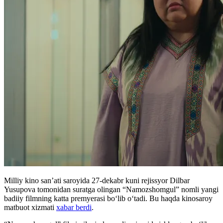
Milliy kino san’ati saroyida 27-dekabr kuni rejissyor Dilbar
Yusupova tomonidan suratga olingan “Namozshomgul” nomli yangi
badiiy filmning katta premyerasi boʻlib oʻtadi. Bu haqda kinosaroy
matbuot xizmati
xabar berdi
.