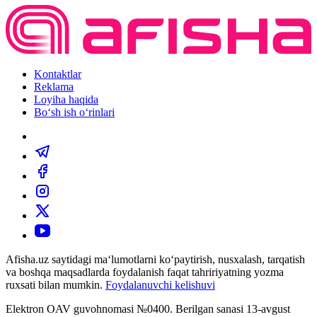
Kontaktlar
Reklama
Loyiha haqida
Bo‘sh ish o‘rinlari
Afisha.uz saytidagi ma‘lumotlarni ko‘paytirish, nusxalash, tarqatish
va boshqa maqsadlarda foydalanish faqat tahririyatning yozma
ruxsati bilan mumkin.
Foydalanuvchi kelishuvi
Elektron OAV guvohnomasi №0400. Berilgan sanasi 13-avgust