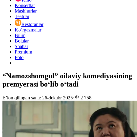
Konsertlar
Mashhurlar
Teatrlar
Restoranlar
Ko‘rgazmalar
Bilim
Bolalar
Shahar
Premium
Foto
“Namozshomgul” oilaviy komediyasining
premyerasi boʻlib oʻtadi
E’lon qilingan sana
:
26-dekabr 2025
·
2 758