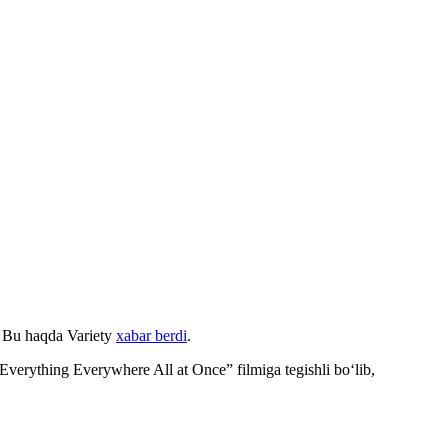
. Bu haqda Variety
xabar berdi
.
 “Everything Everywhere All at Once” filmiga tegishli bo‘lib,