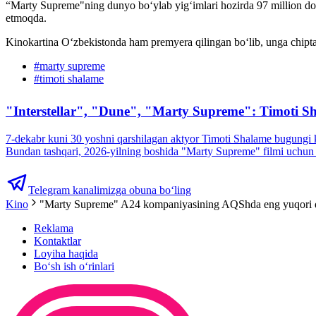
“Marty Supreme"ning dunyo bo‘ylab yig‘imlari hozirda 97 million dolla
etmoqda.
Kinokartina Oʻzbekistonda ham premyera qilingan boʻlib, unga chiptal
#
marty supreme
#
timoti shalame
"Interstellar", "Dune", "Marty Supreme": Timoti Sh
7-dekabr kuni 30 yoshni qarshilagan aktyor Timoti Shalame bugungi kun
Bundan tashqari, 2026-yilning boshida "Marty Supreme" filmi uchun 
Telegram kanalimizga obuna bo‘ling
Kino
"Marty Supreme" A24 kompaniyasining AQShda eng yuqori da
Reklama
Kontaktlar
Loyiha haqida
Bo‘sh ish o‘rinlari