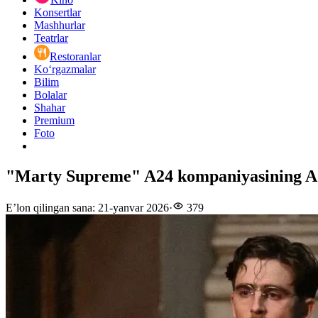
Konsertlar
Mashhurlar
Teatrlar
Restoranlar
Ko‘rgazmalar
Bilim
Bolalar
Shahar
Premium
Foto
"Marty Supreme" A24 kompaniyasining AQ
E’lon qilingan sana
:
21-yanvar 2026
·
379