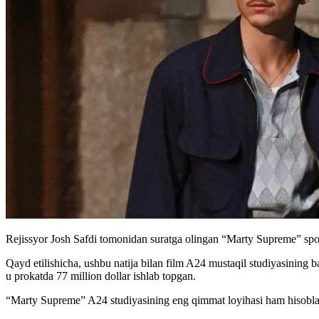
Rejissyor Josh Safdi tomonidan suratga olingan “Marty Supreme” spo
Qayd etilishicha, ushbu natija bilan film A24 mustaqil studiyasining ba
u prokatda 77 million dollar ishlab topgan.
“Marty Supreme” A24 studiyasining eng qimmat loyihasi ham hisobla