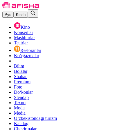
Рус
Kirish
Kino
Konsertlar
Mashhurlar
Teatrlar
Restoranlar
Ko‘rgazmalar
Bilim
Bolalar
Shahar
Premium
Foto
Do‘konlar
Stendap
Texno
Moda
Media
O‘zbekistondagi turizm
Katalog
Chegirmalar