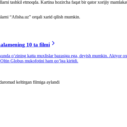
rni tashkil etmoqda. Kartina hozircha faqat bir qator xorijiy mamlakat
arni “Afisha.uz” orqali xarid qilish mumkin.
alamening 10 ta filmi
da oʻzining katta muxlislar bazasiga ega, deyish mumkin. Aktyor oxirgi y
Oltin Globus mukofotini ham qoʻlga kiritdi.
romad keltirgan filmiga aylandi