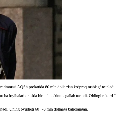
rt dramasi AQSh prokatida 80 mln dollardan ko‘proq mablag‘ to‘pladi
rcha loyihalari orasida birinchi o‘rinni egallab turibdi. Oldingi rekord
nadi. Uning byudjeti 60−70 mln dollarga baholangan.