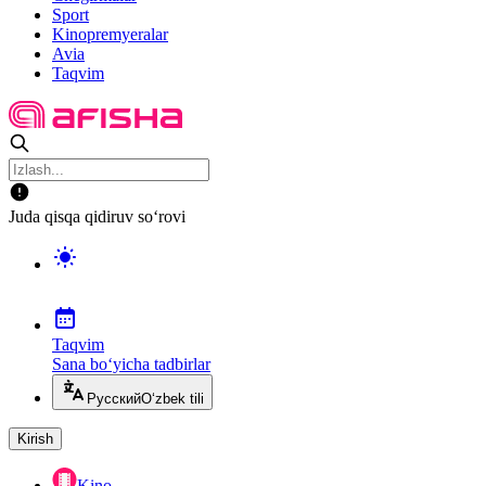
Sport
Kinopremyeralar
Avia
Taqvim
Juda qisqa qidiruv so‘rovi
Taqvim
Sana bo‘yicha tadbirlar
Русский
O‘zbek tili
Kirish
Kino