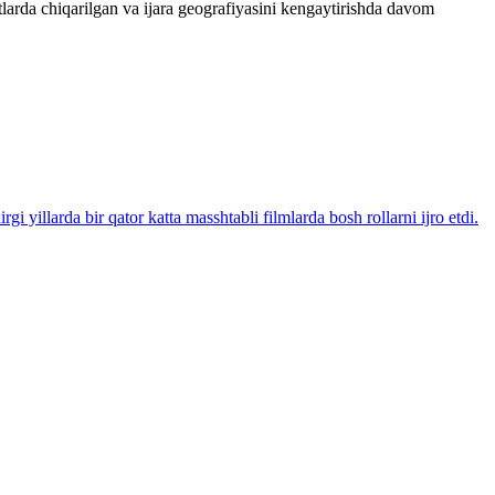
larda chiqarilgan va ijara geografiyasini kengaytirishda davom
illarda bir qator katta masshtabli filmlarda bosh rollarni ijro etdi.