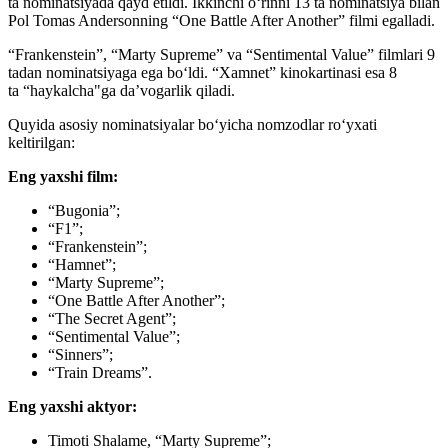
ta nominatsiyada qayd etildi. Ikkinchi oʻrinni 13 ta nominatsiya bilan
Pol Tomas Andersonning “One Battle After Another” filmi egalladi.
“Frankenstein”, “Marty Supreme” va “Sentimental Value” filmlari 9
tadan nominatsiyaga ega boʻldi. “Xamnet” kinokartinasi esa 8
ta “haykalcha"ga da’vogarlik qiladi.
Quyida asosiy nominatsiyalar boʻyicha nomzodlar roʻyxati
keltirilgan:
Eng yaxshi film:
“Bugonia”;
“F1”;
“Frankenstein”;
“Hamnet”;
“Marty Supreme”;
“One Battle After Another”;
“The Secret Agent”;
“Sentimental Value”;
“Sinners”;
“Train Dreams”.
Eng yaxshi aktyor:
Timoti Shalame, “Marty Supreme”;