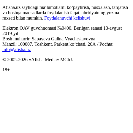
Afisha.uz saytidagi ma‘lumotlarni ko‘paytirish, nusxalash, tarqatish
va boshqa maqsadlarda foydalanish faqat tahririyatning yozma
ruxsati bilan mumkin.
Foydalanuvchi kelishuvi
Elektron OAV guvohnomasi №0400. Berilgan sanasi 13-avgust
2019-yil
Bosh muharrir: Sapayeva Galina Vyacheslavovna
Manzil: 100007, Toshkent, Parkent ko‘chasi, 26А / Pochta:
info@afisha.uz
© 2005-2026 «Afisha Media» MChJ.
18+