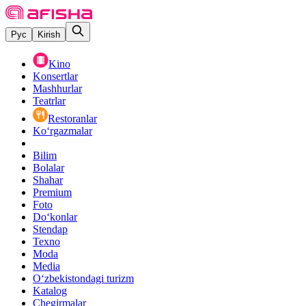
Рус
Kirish
Kino
Konsertlar
Mashhurlar
Teatrlar
Restoranlar
Ko‘rgazmalar
Bilim
Bolalar
Shahar
Premium
Foto
Do‘konlar
Stendap
Texno
Moda
Media
O‘zbekistondagi turizm
Katalog
Chegirmalar