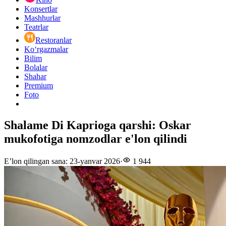
Konsertlar
Mashhurlar
Teatrlar
Restoranlar
Ko‘rgazmalar
Bilim
Bolalar
Shahar
Premium
Foto
Shalame Di Kaprioga qarshi: Oskar
mukofotiga nomzodlar e'lon qilindi
E’lon qilingan sana
:
23-yanvar 2026
·
1 944