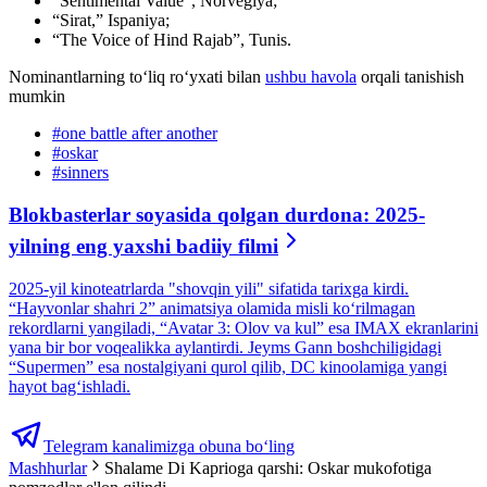
“Sentimental Value”, Norvegiya;
“Sirat,” Ispaniya;
“The Voice of Hind Rajab”, Tunis.
Nominantlarning toʻliq roʻyxati bilan
ushbu havola
orqali tanishish
mumkin
#
one battle after another
#
oskar
#
sinners
Blokbasterlar soyasida qolgan durdona: 2025-
yilning eng yaxshi badiiy filmi
2025-yil kinoteatrlarda "shovqin yili" sifatida tarixga kirdi.
“Hayvonlar shahri 2” animatsiya olamida misli ko‘rilmagan
rekordlarni yangiladi, “Avatar 3: Olov va kul” esa IMAX ekranlarini
yana bir bor voqealikka aylantirdi. Jeyms Gann boshchiligidagi
“Supermen” esa nostalgiyani qurol qilib, DC kinoolamiga yangi
hayot bag‘ishladi.
Telegram kanalimizga obuna bo‘ling
Mashhurlar
Shalame Di Kaprioga qarshi: Oskar mukofotiga