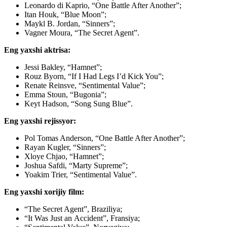
Leonardo di Kaprio, “One Battle After Another”;
Itan Houk, “Blue Moon”;
Maykl B. Jordan, “Sinners”;
Vagner Moura, “The Secret Agent”.
Eng yaxshi aktrisa:
Jessi Bakley, “Hamnet”;
Rouz Byorn, “If I Had Legs I’d Kick You”;
Renate Reinsve, “Sentimental Value”;
Emma Stoun, “Bugonia”;
Keyt Hadson, “Song Sung Blue”.
Eng yaxshi rejissyor:
Pol Tomas Anderson, “One Battle After Another”;
Rayan Kugler, “Sinners”;
Xloye Chjao, “Hamnet”;
Joshua Safdi, “Marty Supreme”;
Yoakim Trier, “Sentimental Value”.
Eng yaxshi xorijiy film:
“The Secret Agent”, Braziliya;
“It Was Just an Accident”, Fransiya;