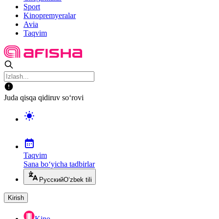
Sport
Kinopremyeralar
Avia
Taqvim
Juda qisqa qidiruv so‘rovi
Taqvim
Sana bo‘yicha tadbirlar
Русский
O‘zbek tili
Kirish
Kino