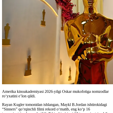
Amerika kinoakademiyasi 2026-yilgi Oskar mukofotiga nomzodlar
roʻyxatini e’lon qildi.
Rayan Kugler tomonidan ishlangan, Maykl B.Jordan ishtirokidagi
“Sinners” qo‘rqinchli filmi rekord oʻrnatib, eng ko‘p 16