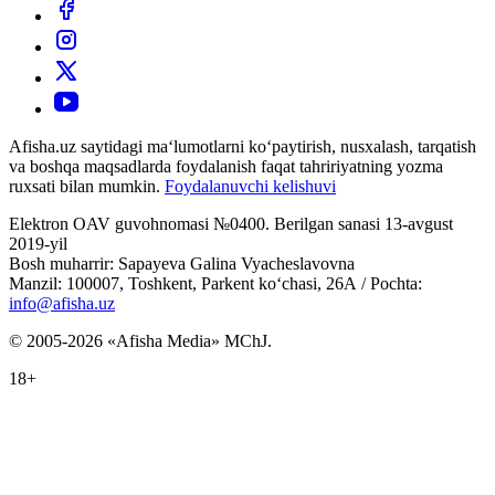
Afisha.uz saytidagi ma‘lumotlarni ko‘paytirish, nusxalash, tarqatish
va boshqa maqsadlarda foydalanish faqat tahririyatning yozma
ruxsati bilan mumkin.
Foydalanuvchi kelishuvi
Elektron OAV guvohnomasi №0400. Berilgan sanasi 13-avgust
2019-yil
Bosh muharrir: Sapayeva Galina Vyacheslavovna
Manzil: 100007, Toshkent, Parkent ko‘chasi, 26А / Pochta:
info@afisha.uz
© 2005-2026 «Afisha Media» MChJ.
18+