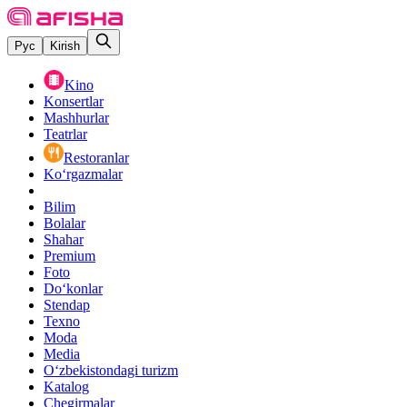
Рус
Kirish
Kino
Konsertlar
Mashhurlar
Teatrlar
Restoranlar
Ko‘rgazmalar
Bilim
Bolalar
Shahar
Premium
Foto
Do‘konlar
Stendap
Texno
Moda
Media
O‘zbekistondagi turizm
Katalog
Chegirmalar