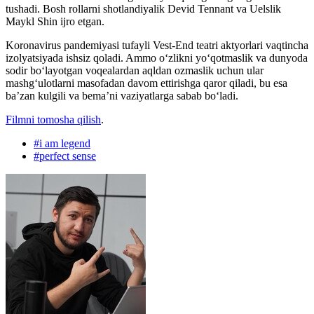
tushadi. Bosh rollarni shotlandiyalik Devid Tennant va Uelslik
Maykl Shin ijro etgan.
Koronavirus pandemiyasi tufayli Vest-End teatri aktyorlari vaqtincha
izolyatsiyada ishsiz qoladi. Ammo oʻzlikni yo‘qotmaslik va dunyoda
sodir bo‘layotgan voqealardan aqldan ozmaslik uchun ular
mashg‘ulotlarni masofadan davom ettirishga qaror qiladi, bu esa
ba’zan kulgili va bema’ni vaziyatlarga sabab bo‘ladi.
Filmni tomosha qilish
.
#
i am legend
#
perfect sense