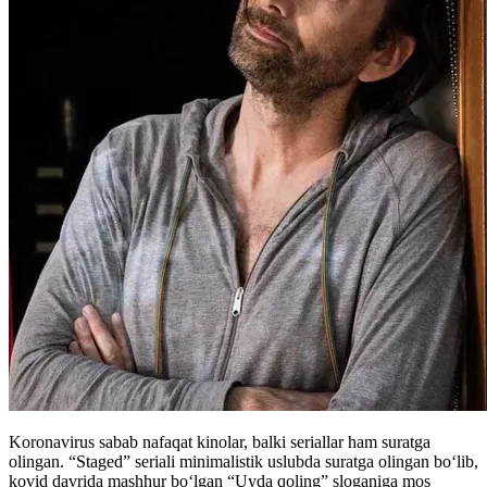
Koronavirus sabab nafaqat kinolar, balki seriallar ham suratga
olingan. “Staged” seriali minimalistik uslubda suratga olingan boʻlib,
kovid davrida mashhur boʻlgan “Uyda qoling” sloganiga mos