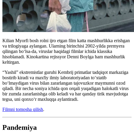
Kilian Myorfi bosh rolni ijro etgan film katta mashhurlikka erishgan
va trilogiyaga aylangan. Ularning birinchisi 2002-yilda premyera
qilingan boʻlsa-da, viruslar haqidagi filmlar ichida klassika
hisoblanadi. Kinokartina rejissyor Denni Boylga ham mashhurlik
keltirgan.
“Yashil” ekstremistlar guruhi Kembrij primatlar tadqiqot markaziga
bostirib kiradi va maxfiy ilmiy laboratoriyadan to‘xtatib
bo‘lmaydigan virus bilan zararlangan tajovuzkor maymunni ozod
qiladi. Bir necha soniya ichida qon orqali yuqadigan halokatli virus
bir zumda zararlanishga olib keladi va har qanday tirik mavjudotga
tegsa, uni qonxo‘r maxluqqa aylantiradi.
Filmni tomosha qilish
.
Pandemiya