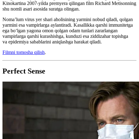
Kinokartina 2007-yilda premyera qilingan film Richard Metisonning
shu nomli asari asosida suratga olingan.
Noma’lum virus yer shari aholisining yarmini nobud qiladi, qolgan
yarmini esa vampirlarga aylantiradi. Kasallikka qarshi immunitetga
ega bo‘lgan yagona omon qolgan odam tunlari zararlangan
vampirlarga qarshi kurashishga, kunduzi esa ziddizahar topishga
va epidemiya sabablarini aniqlashga harakat qiladi.
Filmni tomosha qilish
.
Perfect Sense