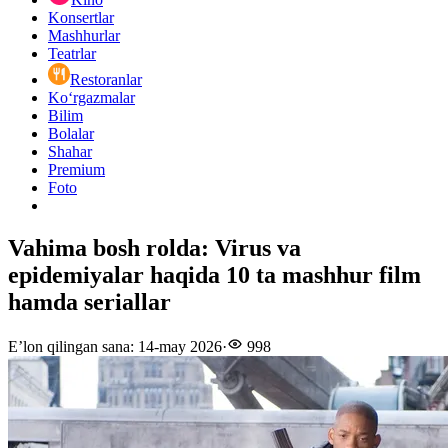
Konsertlar
Mashhurlar
Teatrlar
Restoranlar
Ko‘rgazmalar
Bilim
Bolalar
Shahar
Premium
Foto
Vahima bosh rolda: Virus va
epidemiyalar haqida 10 ta mashhur film
hamda seriallar
E’lon qilingan sana
:
14-may 2026
·
998