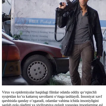
Virus va epidemiyalar haqidagi filmlar odatda oddiy qo‘rqinchli
syujetdan ko‘ra kattaroq savollarni o‘rtaga tashlaydi. Insoniyat xavf
qarshisida qanday o‘zgaradi, odamlar vahima ichida insoniyligini
saqlab qola oladimi va sivilizatsiya qulash yoqasiga insonlarning asl