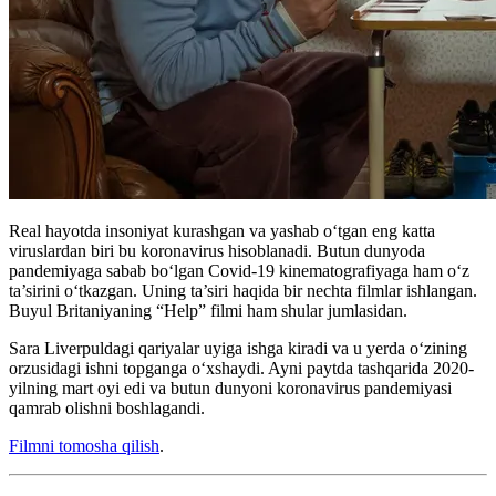
Real hayotda insoniyat kurashgan va yashab oʻtgan eng katta
viruslardan biri bu koronavirus hisoblanadi. Butun dunyoda
pandemiyaga sabab boʻlgan Covid-19 kinematografiyaga ham oʻz
ta’sirini oʻtkazgan. Uning ta’siri haqida bir nechta filmlar ishlangan.
Buyul Britaniyaning “Help” filmi ham shular jumlasidan.
Sara Liverpuldagi qariyalar uyiga ishga kiradi va u yerda o‘zining
orzusidagi ishni topganga o‘xshaydi. Ayni paytda tashqarida 2020-
yilning mart oyi edi va butun dunyoni koronavirus pandemiyasi
qamrab olishni boshlagandi.
Filmni tomosha qilish
.