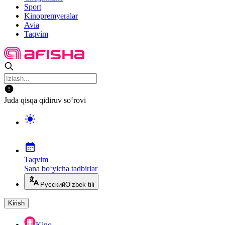
Sport
Kinopremyeralar
Avia
Taqvim
Juda qisqa qidiruv so‘rovi
Taqvim
Sana bo‘yicha tadbirlar
Русский
O‘zbek tili
Kirish
Kino