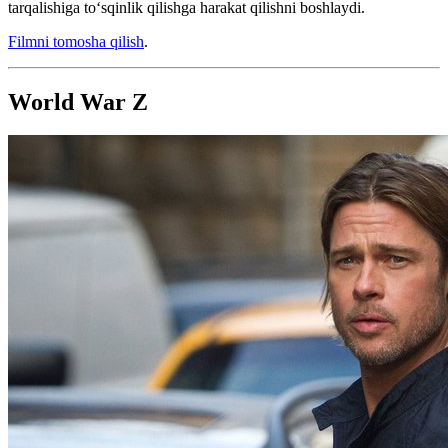
tarqalishiga to‘sqinlik qilishga harakat qilishni boshlaydi.
Filmni tomosha qilish
.
World War Z