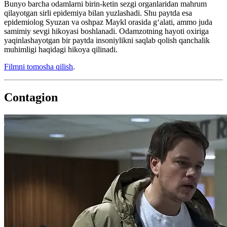
Вunyo barcha odamlarni birin-ketin sezgi organlaridan mahrum
qilayotgan sirli epidemiya bilan yuzlashadi. Shu paytda esa
epidemiolog Syuzan va oshpaz Maykl orasida g‘alati, ammo juda
samimiy sevgi hikoyasi boshlanadi. Odamzotning hayoti oxiriga
yaqinlashayotgan bir paytda insoniylikni saqlab qolish qanchalik
muhimligi haqidagi hikoya qilinadi.
Filmni tomosha qilish
.
Contagion