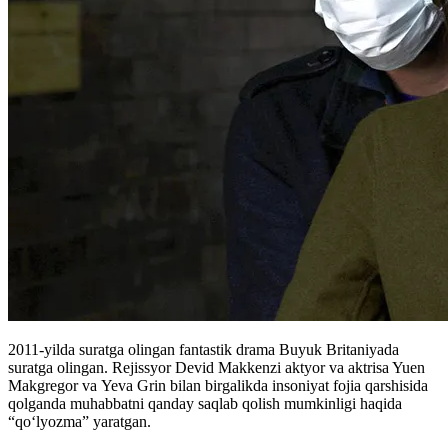
2011-yilda suratga olingan fantastik drama Buyuk Britaniyada
suratga olingan. Rejissyor Devid Makkenzi aktyor va aktrisa Yuen
Makgregor va Yeva Grin bilan birgalikda insoniyat fojia qarshisida
qolganda muhabbatni qanday saqlab qolish mumkinligi haqida
“qoʻlyozma” yaratgan.