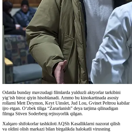
Odatda bunday mavzudagi filmlarda yulduzli aktyorlar tarkibini
yigʻish biroz qiyin hisoblanadi. Ammo bu kinokartinada asosiy
rollarni Mett Deymon, Keyt Uinslet, Jud Lou, Gvinet Peltrou kabilar
ijro etgan. Oʻzbek tiliga “Zararlanish” deya tarjima qilinadigan
filmga Stiven Soderberg rejissyorlik qilgan.
Xalqaro shifokorlar tashkiloti AQSh Kasalliklarni nazorat qilish
va oldini olish markazi bilan birgalikda halokatli virusning