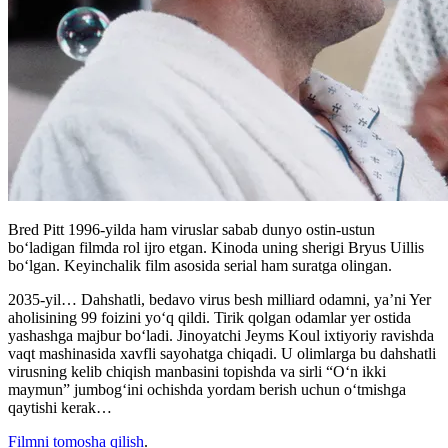
Bred Pitt 1996-yilda ham viruslar sabab dunyo ostin-ustun
boʻladigan filmda rol ijro etgan. Kinoda uning sherigi Bryus Uillis
boʻlgan. Keyinchalik film asosida serial ham suratga olingan.
2035-yil… Dahshatli, bedavo virus besh milliard odamni, ya’ni Yer
aholisining 99 foizini yo‘q qildi. Tirik qolgan odamlar yer ostida
yashashga majbur bo‘ladi. Jinoyatchi Jeyms Koul ixtiyoriy ravishda
vaqt mashinasida xavfli sayohatga chiqadi. U olimlarga bu dahshatli
virusning kelib chiqish manbasini topishda va sirli “O‘n ikki
maymun” jumbog‘ini ochishda yordam berish uchun o‘tmishga
qaytishi kerak…
Filmni tomosha qilish
.