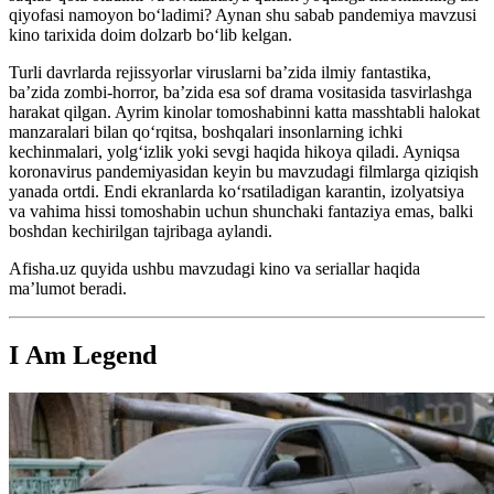
qiyofasi namoyon boʻladimi? Aynan shu sabab pandemiya mavzusi
kino tarixida doim dolzarb bo‘lib kelgan.
Turli davrlarda rejissyorlar viruslarni ba’zida ilmiy fantastika,
ba’zida zombi-horror, ba’zida esa sof drama vositasida tasvirlashga
harakat qilgan. Ayrim kinolar tomoshabinni katta masshtabli halokat
manzaralari bilan qo‘rqitsa, boshqalari insonlarning ichki
kechinmalari, yolg‘izlik yoki sevgi haqida hikoya qiladi. Ayniqsa
koronavirus pandemiyasidan keyin bu mavzudagi filmlarga qiziqish
yanada ortdi. Endi ekranlarda ko‘rsatiladigan karantin, izolyatsiya
va vahima hissi tomoshabin uchun shunchaki fantaziya emas, balki
boshdan kechirilgan tajribaga aylandi.
Afisha.uz quyida ushbu mavzudagi kino va seriallar haqida
ma’lumot beradi.
I Am Legend