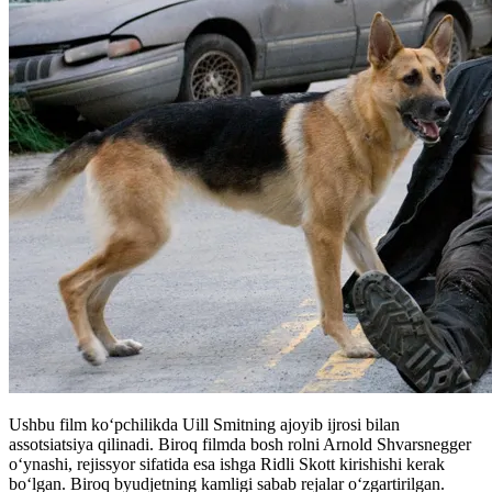
Ushbu film koʻpchilikda Uill Smitning ajoyib ijrosi bilan
assotsiatsiya qilinadi. Biroq filmda bosh rolni Arnold Shvarsnegger
oʻynashi, rejissyor sifatida esa ishga Ridli Skott kirishishi kerak
boʻlgan. Biroq byudjetning kamligi sabab rejalar oʻzgartirilgan.