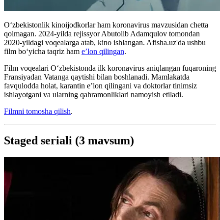
Oʻzbekistonlik kinoijodkorlar ham koronavirus mavzusidan chetta
qolmagan. 2024-yilda rejissyor Abutolib Adamqulov tomondan
2020-yildagi voqealarga atab, kino ishlangan. Afisha.uz'da ushbu
film boʻyicha taqriz ham
e’lon qilingan
.
Film voqealari Oʻzbekistonda ilk koronavirus aniqlangan fuqaroning
Fransiyadan Vatanga qaytishi bilan boshlanadi. Mamlakatda
favqulodda holat, karantin e’lon qilingani va doktorlar tinimsiz
ishlayotgani va ularning qahramonliklari namoyish etiladi.
Filmni tomosha qilish
.
Staged seriali (3 mavsum)