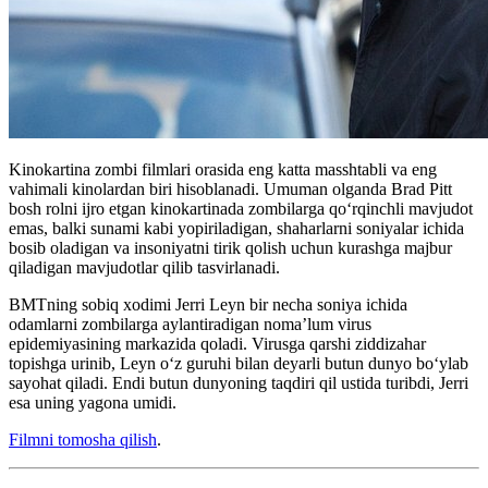
Kinokartina zombi filmlari orasida eng katta masshtabli va eng
vahimali kinolardan biri hisoblanadi. Umuman olganda Brad Pitt
bosh rolni ijro etgan kinokartinada zombilarga qo‘rqinchli mavjudot
emas, balki sunami kabi yopiriladigan, shaharlarni soniyalar ichida
bosib oladigan va insoniyatni tirik qolish uchun kurashga majbur
qiladigan mavjudotlar qilib tasvirlanadi.
BMTning sobiq xodimi Jerri Leyn bir necha soniya ichida
odamlarni zombilarga aylantiradigan noma’lum virus
epidemiyasining markazida qoladi. Virusga qarshi ziddizahar
topishga urinib, Leyn o‘z guruhi bilan deyarli butun dunyo bo‘ylab
sayohat qiladi. Endi butun dunyoning taqdiri qil ustida turibdi, Jerri
esa uning yagona umidi.
Filmni tomosha qilish
.