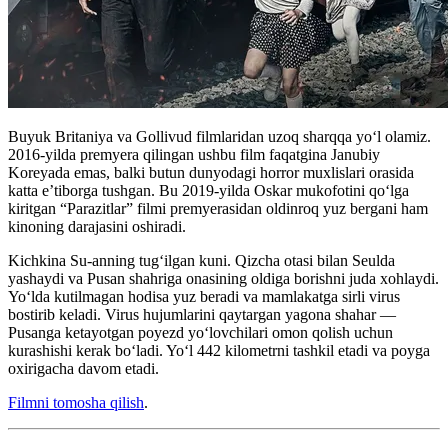
Buyuk Britaniya va Gollivud filmlaridan uzoq sharqqa yoʻl olamiz.
2016-yilda premyera qilingan ushbu film faqatgina Janubiy
Koreyada emas, balki butun dunyodagi horror muxlislari orasida
katta e’tiborga tushgan. Bu 2019-yilda Oskar mukofotini qoʻlga
kiritgan “Parazitlar” filmi premyerasidan oldinroq yuz bergani ham
kinoning darajasini oshiradi.
Kichkina Su-anning tug‘ilgan kuni. Qizcha otasi bilan Seulda
yashaydi va Pusan shahriga onasining oldiga borishni juda xohlaydi.
Yo‘lda kutilmagan hodisa yuz beradi va mamlakatga sirli virus
bostirib keladi. Virus hujumlarini qaytargan yagona shahar —
Pusanga ketayotgan poyezd yo‘lovchilari omon qolish uchun
kurashishi kerak bo‘ladi. Yoʻl 442 kilometrni tashkil etadi va poyga
oxirigacha davom etadi.
Filmni tomosha qilish
.