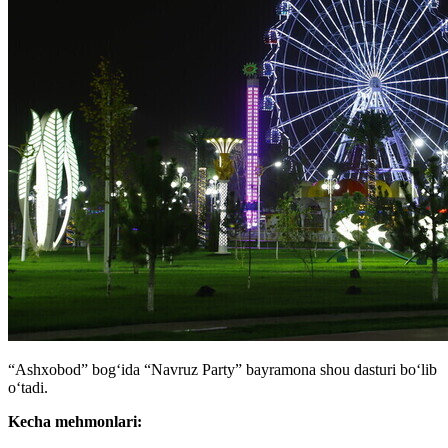
“Ashxobod” bog‘ida “Navruz Party” bayramona shou dasturi bo‘lib
o‘tadi.
Kecha mehmonlari: