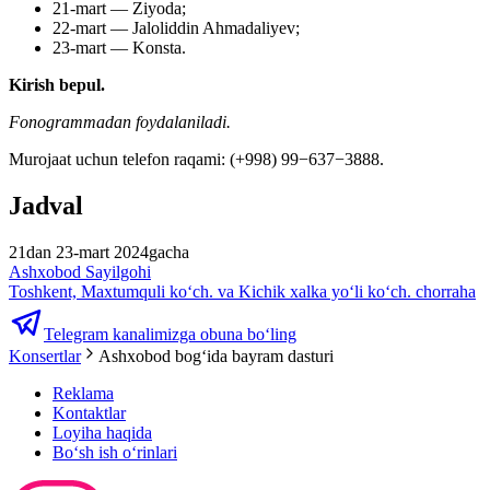
21-mart — Ziyoda;
22-mart — Jaloliddin Ahmadaliyev;
23-mart — Konsta.
Kirish bepul.
Fonogrammadan foydalaniladi.
Murojaat uchun telefon raqami: (+998) 99−637−3888.
Jadval
21dan 23-mart 2024gacha
Ashxobod Sayilgohi
Toshkent, Maxtumquli ko‘ch. va Kichik xalka yo‘li ko‘ch. chorraha
Telegram kanalimizga obuna bo‘ling
Konsertlar
Ashxobod bog‘ida bayram dasturi
Reklama
Kontaktlar
Loyiha haqida
Bo‘sh ish o‘rinlari