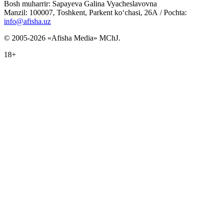
Bosh muharrir: Sapayeva Galina Vyacheslavovna
Manzil: 100007, Toshkent, Parkent ko‘chasi, 26А / Pochta:
info@afisha.uz
© 2005-2026 «Afisha Media» MChJ.
18+