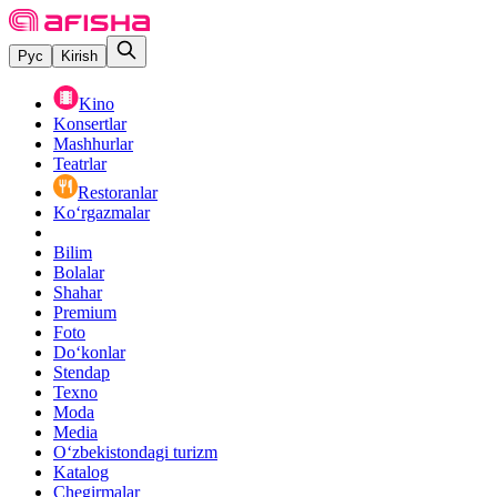
Рус
Kirish
Kino
Konsertlar
Mashhurlar
Teatrlar
Restoranlar
Ko‘rgazmalar
Bilim
Bolalar
Shahar
Premium
Foto
Do‘konlar
Stendap
Texno
Moda
Media
O‘zbekistondagi turizm
Katalog
Chegirmalar