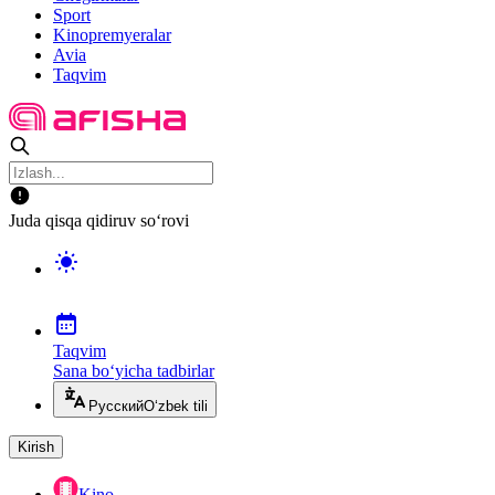
Sport
Kinopremyeralar
Avia
Taqvim
Juda qisqa qidiruv so‘rovi
Taqvim
Sana bo‘yicha tadbirlar
Русский
O‘zbek tili
Kirish
Kino