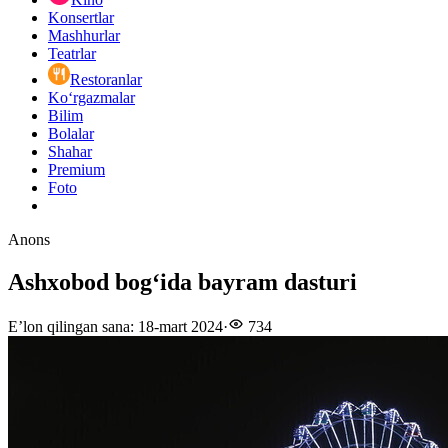
Konsertlar
Mashhurlar
Teatrlar
Restoranlar
Ko‘rgazmalar
Bilim
Bolalar
Shahar
Premium
Foto
Anons
Ashxobod bog‘ida bayram dasturi
E’lon qilingan sana
:
18-mart 2024
·
734