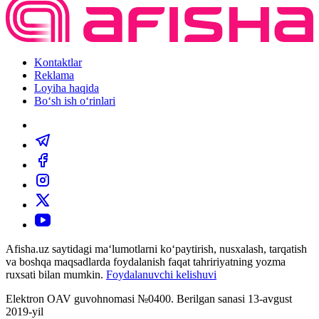
Kontaktlar
Reklama
Loyiha haqida
Bo‘sh ish o‘rinlari
Afisha.uz saytidagi ma‘lumotlarni ko‘paytirish, nusxalash, tarqatish
va boshqa maqsadlarda foydalanish faqat tahririyatning yozma
ruxsati bilan mumkin.
Foydalanuvchi kelishuvi
Elektron OAV guvohnomasi №0400. Berilgan sanasi 13-avgust
2019-yil