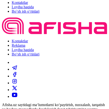
Kontaktlar
Loyiha haqida
Bo‘sh ish o‘rinlari
Kontaktlar
Reklama
Loyiha haqida
Bo‘sh ish o‘rinlari
Afisha.uz saytidagi ma‘lumotlarni ko‘paytirish, nusxalash, tarqatish