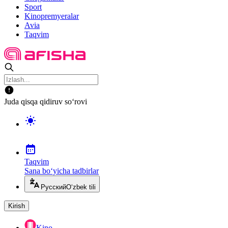
Sport
Kinopremyeralar
Avia
Taqvim
Juda qisqa qidiruv so‘rovi
Taqvim
Sana bo‘yicha tadbirlar
Русский
O‘zbek tili
Kirish
Kino