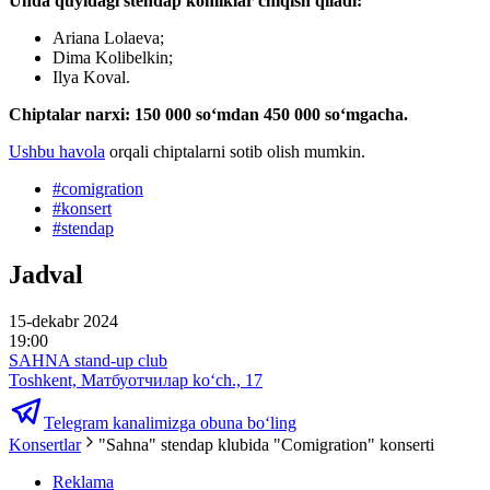
Unda quyidagi stendap komiklar chiqish qiladi:
Ariana Lolaeva;
Dima Kolibelkin;
Ilya Koval.
Chiptalar narxi: 150 000 soʻmdan 450 000 soʻmgacha.
Ushbu havola
orqali chiptalarni sotib olish mumkin.
#
comigration
#
konsert
#
stendap
Jadval
15-dekabr 2024
19:00
SAHNA stand-up club
Toshkent, Матбуотчилар ko‘ch., 17
Telegram kanalimizga obuna bo‘ling
Konsertlar
"Sahna" stendap klubida "Comigration" konserti
Reklama