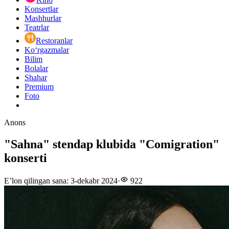
Konsertlar
Mashhurlar
Teatrlar
Restoranlar
Ko‘rgazmalar
Bilim
Bolalar
Shahar
Premium
Foto
Anons
"Sahna" stendap klubida "Comigration"
konserti
E’lon qilingan sana
:
3-dekabr 2024
·
922