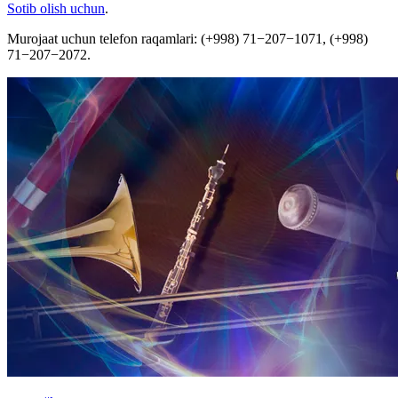
Sotib olish uchun
.
Murojaat uchun telefon raqamlari: (+998) 71−207−1071, (+998)
71−207−2072.