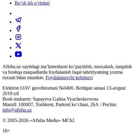
Bo‘sh ish o‘rinlari
Afisha.uz saytidagi ma‘lumotlarni ko‘paytirish, nusxalash, tarqatish
va boshqa maqsadlarda foydalanish faqat tahririyatning yozma
ruxsati bilan mumkin.
Foydalanuvchi kelishuvi
Elektron OAV guvohnomasi №0400. Berilgan sanasi 13-avgust
2019-yil
Bosh muharrir: Sapayeva Galina Vyacheslavovna
Manzil: 100007, Toshkent, Parkent ko‘chasi, 26А / Pochta:
info@afisha.uz
© 2005-2026 «Afisha Media» MChJ.
18+