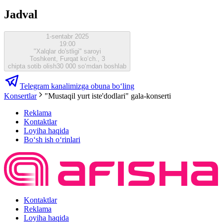
Jadval
1-sentabr 2025
19:00
"Xalqlar do'stligi" saroyi
Toshkent, Furqat ko‘ch., 3
chipta sotib olish
30 000 so‘mdan boshlab
Telegram kanalimizga obuna bo‘ling
Konsertlar
"Mustaqil yurt iste'dodlari" gala-konserti
Reklama
Kontaktlar
Loyiha haqida
Bo‘sh ish o‘rinlari
Kontaktlar
Reklama
Loyiha haqida