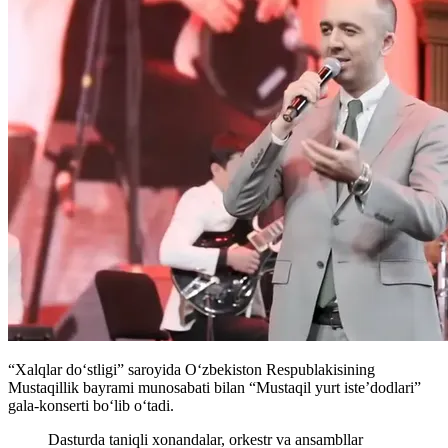
“Xalqlar doʻstligi” saroyida Oʻzbekiston Respublakisining
Mustaqillik bayrami munosabati bilan “Mustaqil yurt iste’dodlari”
gala-konserti boʻlib oʻtadi.
Dasturda taniqli xonandalar, orkestr va ansambllar