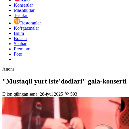
Konsertlar
Mashhurlar
Teatrlar
Restoranlar
Ko‘rgazmalar
Bilim
Bolalar
Shahar
Premium
Foto
Anons
"Mustaqil yurt iste'dodlari" gala-konserti
E’lon qilingan sana
:
28-iyul 2025
·
593