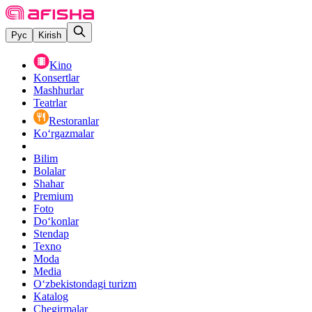
Рус
Kirish
Kino
Konsertlar
Mashhurlar
Teatrlar
Restoranlar
Ko‘rgazmalar
Bilim
Bolalar
Shahar
Premium
Foto
Do‘konlar
Stendap
Texno
Moda
Media
O‘zbekistondagi turizm
Katalog
Chegirmalar