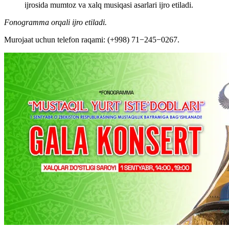
ijrosida mumtoz va xalq musiqasi asarlari ijro etiladi.
Fonogramma orqali ijro etiladi.
Murojaat uchun telefon raqami: (+998) 71−245−0267.