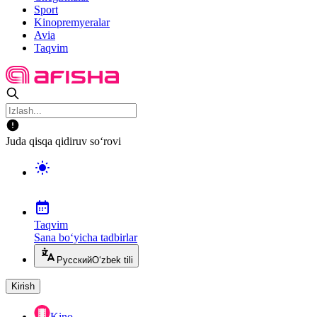
Sport
Kinopremyeralar
Avia
Taqvim
Juda qisqa qidiruv so‘rovi
Taqvim
Sana bo‘yicha tadbirlar
Русский
O‘zbek tili
Kirish
Kino