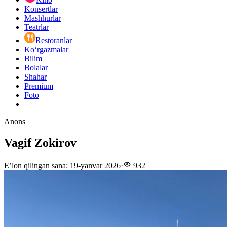
Konsertlar
Mashhurlar
Teatrlar
Restoranlar
Ko‘rgazmalar
Bilim
Bolalar
Shahar
Premium
Foto
Anons
Vagif Zokirov
E’lon qilingan sana
:
19-yanvar 2026
·
932