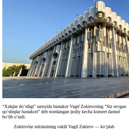
“Xalqlar doʻstligi” saroyida bastakor Vagif Zokirovning
“Siz sevgan
qo‘shiqlar bastakori” deb nomlangan ijodiy kecha konsert dasturi
boʻlib oʻtadi.
Zokirovlar sulolasining vakili Vagif Zakirov — ko‘plab