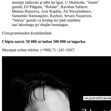
musiqiy tanlovlar g‘olibi boʻlgan. U Shahzoda, “Jonim”
guruhi, DJ Piligrim, “Bolalar”, Ravshan Sabirov,
Munisa Rizayeva, Aziz Rajabiy, Ali Niyozimbetov,
Samandar Hamraqulov, Rayhon, Sevara Nazarxon,
“Setora” guruhi va boshqa ko‘plab mashhur
san’atkorlarga qoʻshiqlar bastalagan.
Fonogrammadan foydalaniladi.
Chipta narxi: 50 000 soʻmdan 500 000 soʻmgacha.
Murojaat uchun telefon: (+998) 71−245−0267.