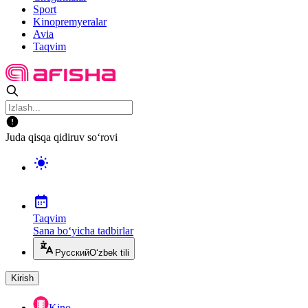
Sport
Kinopremyeralar
Avia
Taqvim
Juda qisqa qidiruv so‘rovi
Taqvim
Sana bo‘yicha tadbirlar
Русский
O‘zbek tili
Kirish
Kino