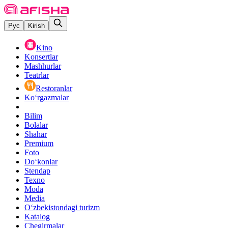
Рус
Kirish
Kino
Konsertlar
Mashhurlar
Teatrlar
Restoranlar
Ko‘rgazmalar
Bilim
Bolalar
Shahar
Premium
Foto
Do‘konlar
Stendap
Texno
Moda
Media
O‘zbekistondagi turizm
Katalog
Chegirmalar