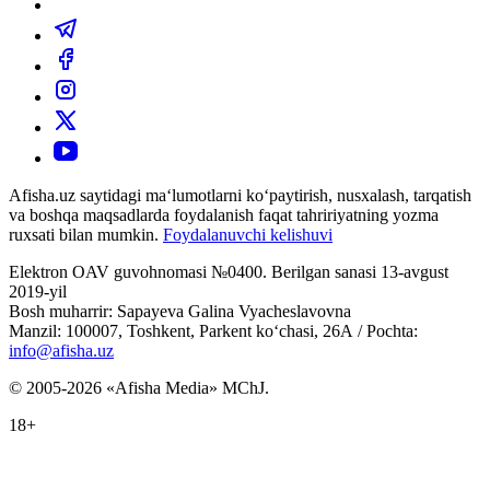
Afisha.uz saytidagi ma‘lumotlarni ko‘paytirish, nusxalash, tarqatish
va boshqa maqsadlarda foydalanish faqat tahririyatning yozma
ruxsati bilan mumkin.
Foydalanuvchi kelishuvi
Elektron OAV guvohnomasi №0400. Berilgan sanasi 13-avgust
2019-yil
Bosh muharrir: Sapayeva Galina Vyacheslavovna
Manzil: 100007, Toshkent, Parkent ko‘chasi, 26А / Pochta:
info@afisha.uz
© 2005-2026 «Afisha Media» MChJ.
18+