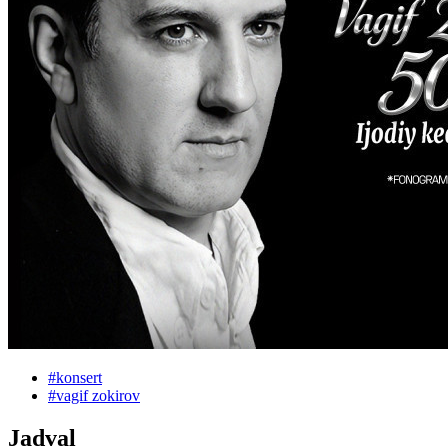
#
konsert
#
vagif zokirov
Jadval