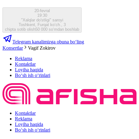
20-fevral
19:30
"Xalqlar do'stligi" saroyi
Toshkent, Furqat ko‘ch., 3
chipta sotib olish
50 000 so‘mdan boshlab
Telegram kanalimizga obuna bo‘ling
Konsertlar
Vagif Zokirov
Reklama
Kontaktlar
Loyiha haqida
Bo‘sh ish o‘rinlari
Kontaktlar
Reklama
Loyiha haqida
Bo‘sh ish o‘rinlari