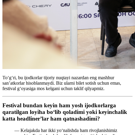
To‘g‘ri, bu ijodkorlar tijoriy nuqtayi nazardan eng mashhur
san’atkorlar hisoblanmaydi. Biz ularni bilet sotish uchun emas,
festival g‘oyasiga mos kelgani uchun taklif qilyapmiz.
Festival bundan keyin ham yosh ijodkorlarga
qaratilgan loyiha bo‘lib qoladimi yoki keyinchalik
katta headliner’lar ham qatnashadimi?
— Kelajakda har ikki yo‘nalishda ham rivojlanishimiz