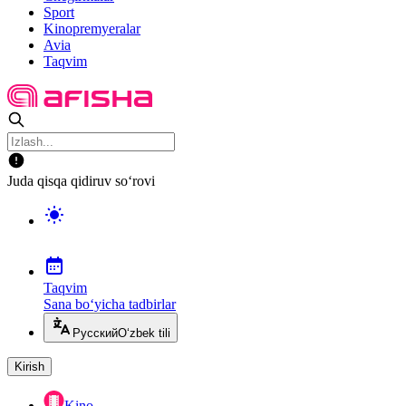
Sport
Kinopremyeralar
Avia
Taqvim
Juda qisqa qidiruv so‘rovi
Taqvim
Sana bo‘yicha tadbirlar
Русский
O‘zbek tili
Kirish
Kino