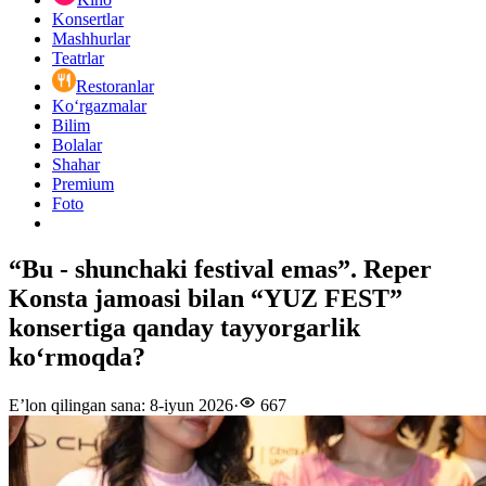
Konsertlar
Mashhurlar
Teatrlar
Restoranlar
Ko‘rgazmalar
Bilim
Bolalar
Shahar
Premium
Foto
“Bu - shunchaki festival emas”. Reper
Konsta jamoasi bilan “YUZ FEST”
konsertiga qanday tayyorgarlik
ko‘rmoqda?
E’lon qilingan sana
:
8-iyun 2026
·
667