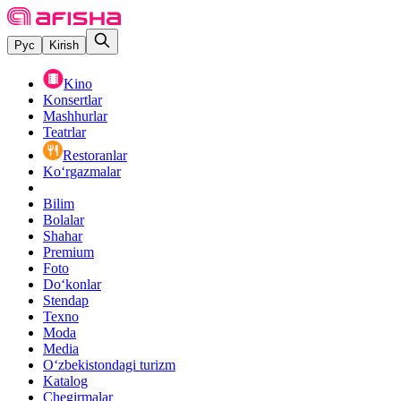
Рус
Kirish
Kino
Konsertlar
Mashhurlar
Teatrlar
Restoranlar
Ko‘rgazmalar
Bilim
Bolalar
Shahar
Premium
Foto
Do‘konlar
Stendap
Texno
Moda
Media
O‘zbekistondagi turizm
Katalog
Chegirmalar