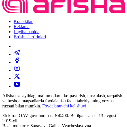
Kontaktlar
Reklama
Loyiha haqida
Bo‘sh ish o‘rinlari
Afisha.uz saytidagi ma‘lumotlarni ko‘paytirish, nusxalash, tarqatish
va boshqa maqsadlarda foydalanish faqat tahririyatning yozma
ruxsati bilan mumkin.
Foydalanuvchi kelishuvi
Elektron OAV guvohnomasi №0400. Berilgan sanasi 13-avgust
2019-yil
Bosh muharrir: Sapayeva Galina Vyacheslavovna