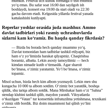
mumkin. Festival uch kunlik formatga o‘tish ehtimoli
yo‘q emas. Bu safar soat 16:00 dan sayilgoh ish
boshlaydi, konsert esa 19:00 da start oladi va 22:30
gacha davom etadi. Kelgusida yillarda festival yanada
kattalashishi kutilyapti.
Reperlar yoshlar orasida juda mashhur. Ammo
davlat tadbirlari yoki rasmiy uchrashuvlarda
sizlarni kam ko‘ramiz. Bu haqda qanday fikrdasiz?
— Bizda bu borada hech qanday muammo
yo‘q.
Davlat tomonidan ham tadbirlar tashkil etilyapti, biz
ham o‘z yo‘limizda harakat qilyapmiz. Chaqirishsa
boramiz, albatta. Lekin asosiy tamoyilimiz — hech
kimdan nimadir kutib o‘tirmaslik. Agar sharoit
bo‘lmasa, o‘zimiz yaratamiz. Yo‘l bo‘lmasa, o‘zimiz
topamiz.
Misol uchun, bizda hech kim albom yozmaydi. Lekin men shu
kungacha 10 000 ta albom sotdim. O‘zimiz bot yaratdik, boshqa
qildik, shu tariqa albom sotdik. Mana Mirshakar ham o‘zi “Sahna”
stendap klubini tashkil qilib, maydon yaratdi. Viloyatlarda
o‘tkazilgan “Vatan” tur konsertida infratuzilma yetishmasa, texnikani
o‘zimiz olib bordik. Biz doim muammoni hal qilish yo‘lini
qidiramiz.