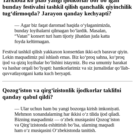
Tarkibda ko‘plab yangi ijodkorlar bor bo‘lgan
bunday festivalni tashkil qilish qanchalik qiyinchilik
tug‘dirmoqda? Jarayon qanday kechyapti?
— Agar biz faqat daromad haqida o‘ylaganimizda,
bunday loyihalarni qilmagan bo‘lardik. Masalan,
“Vatan” konsert turi ham tijoriy jihatdan juda katta
foyda keltirmagan.
Festival tashkil qilish yakkaxon konsertdan ikki-uch baravar qiyin.
Lekin maqsadimiz pul ishlash emas. Biz ko‘proq sahna, ko‘proq
ijod va qiziq loyihalar bo‘lishini istaymiz. Bu esa umumiy harakat
va hashar orqali bo‘lyapti: hamkorlarimiz va siz jurnalistlar qo‘llab-
quvvatlayotgani katta kuch beryapti.
Qozog‘iston va qirg‘izistonlik ijodkorlar taklifni
qanday qabul qildi?
— Ular uchun ham bu yangi bozorga kirish imkoniyati.
Mehmon xonandalarning har ikkisi o‘z tilida ijod qiladi.
Bizning maqsadimiz — o‘zbek musiqasini Qozog‘iston
va Qirg‘izistonda eshittirish bo‘lsa, ularning maqsadi
ham o‘z musiqasini O‘zbekistonda tanitish.