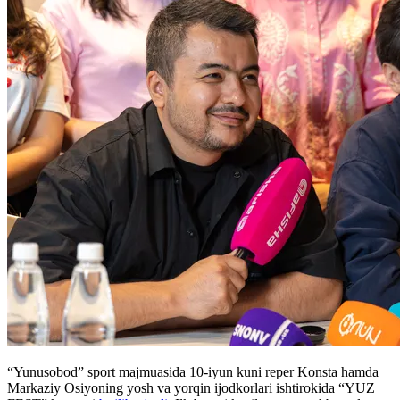
“Yunusobod” sport majmuasida 10-iyun kuni reper Konsta hamda
Markaziy Osiyoning yosh va yorqin ijodkorlari ishtirokida “YUZ