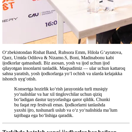
O‘zbekistondan Rishat Band, Ruhsora Emm, Hilola G‘ayratova,
Qarz, Umida Odilova & Nizamo.S, Boni, Madinabonu kabi
ijodkorlar qatnashadi. Biz asosan, yosh va ijod uchun ijod
qilayotgan insonlarni tanladik. Maqsadimiz — ular uchun kattaroq
sahna yaratish, yosh ijodkorlarga yo‘l ochish va ularda kelajakka
ishonch uyg‘otish.
Konsertga hozirlik ko‘rish jarayonida turli musiqiy
yo‘nalishlar va har xil tinglovchilar uchun qiziq
bo‘ladigan dastur tayyorlashga qaror qildik. Chunki
bu faqat rep festivali emas. Ijodkorlarni tanlashda
yaxshi ijro, tushunarli uslub va o‘z yo‘nalishida ma’lum
tajribaga ega bo‘lishiga qaradik.