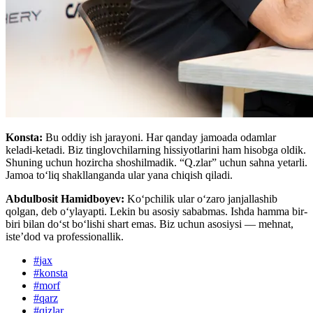
Konsta:
Bu oddiy ish jarayoni. Har qanday jamoada odamlar
keladi-ketadi. Biz tinglovchilarning hissiyotlarini ham hisobga oldik.
Shuning uchun hozircha shoshilmadik. “Q.zlar” uchun sahna yetarli.
Jamoa to‘liq shakllanganda ular yana chiqish qiladi.
Abdulbosit Hamidboyev:
Ko‘pchilik ular o‘zaro janjallashib
qolgan, deb o‘ylayapti. Lekin bu asosiy sababmas. Ishda hamma bir-
biri bilan do‘st bo‘lishi shart emas. Biz uchun asosiysi — mehnat,
iste’dod va professionallik.
#
jax
#
konsta
#
morf
#
qarz
#
qizlar