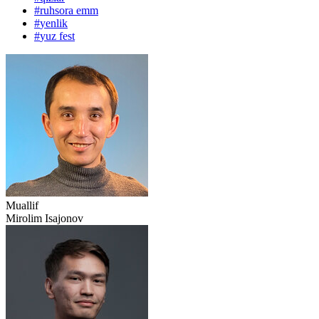
#
ruhsora emm
#
yenlik
#
yuz fest
Muallif
Mirolim Isajonov