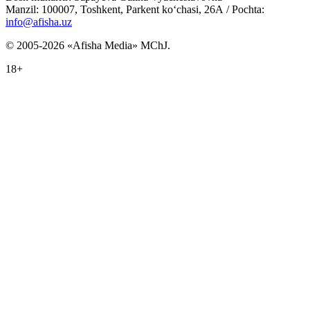
Manzil: 100007, Toshkent, Parkent ko‘chasi, 26А / Pochta:
info@afisha.uz
© 2005-2026 «Afisha Media» MChJ.
18+