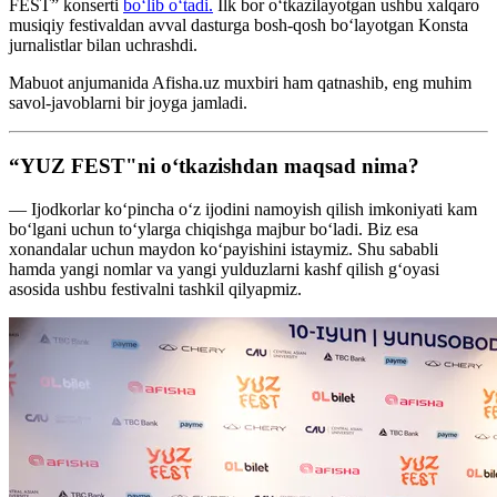
FEST” konserti
bo‘lib o‘tadi.
Ilk bor o‘tkazilayotgan ushbu xalqaro
musiqiy festivaldan avval dasturga bosh-qosh bo‘layotgan Konsta
jurnalistlar bilan uchrashdi.
Mabuot anjumanida Afisha.uz muxbiri ham qatnashib, eng muhim
savol-javoblarni bir joyga jamladi.
“YUZ FEST"ni o‘tkazishdan maqsad nima?
— Ijodkorlar ko‘pincha o‘z ijodini namoyish qilish imkoniyati kam
bo‘lgani uchun to‘ylarga chiqishga majbur bo‘ladi. Biz esa
xonandalar uchun maydon ko‘payishini istaymiz. Shu sababli
hamda yangi nomlar va yangi yulduzlarni kashf qilish g‘oyasi
asosida ushbu festivalni tashkil qilyapmiz.