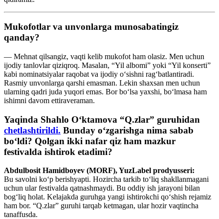
Mukofotlar va unvonlarga munosabatingiz
qanday?
— Mehnat qilsangiz, vaqti kelib mukofot ham olasiz. Men uchun
ijodiy tanlovlar qiziqroq. Masalan, “Yil albomi” yoki “Yil konserti”
kabi nominatsiyalar raqobat va ijodiy o‘sishni rag‘batlantiradi.
Rasmiy unvonlarga qarshi emasman. Lekin shaxsan men uchun
ularning qadri juda yuqori emas. Bor bo‘lsa yaxshi, bo‘lmasa ham
ishimni davom ettiraveraman.
Yaqinda Shahlo O‘ktamova “Q.zlar” guruhidan
chetlashtirildi.
Bunday o‘zgarishga nima sabab
bo‘ldi? Qolgan ikki nafar qiz ham mazkur
festivalda ishtirok etadimi?
Abdulbosit Hamidboyev (MORF), YuzLabel prodyusseri:
Bu savolni ko‘p berishyapti. Hozircha tarkib to‘liq shakllanmagani
uchun ular festivalda qatnashmaydi. Bu oddiy ish jarayoni bilan
bog‘liq holat. Kelajakda guruhga yangi ishtirokchi qo‘shish rejamiz
ham bor. “Q.zlar” guruhi tarqab ketmagan, ular hozir vaqtincha
tanaffusda.