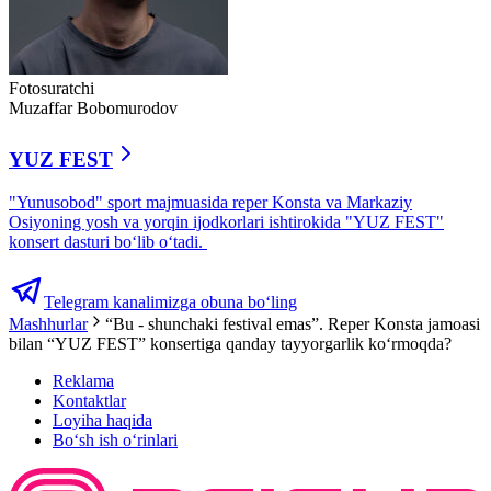
Fotosuratchi
Muzaffar Bobomurodov
YUZ FEST
"Yunusobod" sport majmuasida reper Konsta va Markaziy
Osiyoning yosh va yorqin ijodkorlari ishtirokida "YUZ FEST"
konsert dasturi boʻlib oʻtadi.
Telegram kanalimizga obuna bo‘ling
Mashhurlar
“Bu - shunchaki festival emas”. Reper Konsta jamoasi
bilan “YUZ FEST” konsertiga qanday tayyorgarlik ko‘rmoqda?
Reklama
Kontaktlar
Loyiha haqida
Bo‘sh ish o‘rinlari