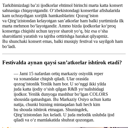
Tarkibimizdagi ba’zi ijodkorlar ehtimol birinchi marta katta konsert
sahnasiga chiqayotgandir. O‘zbekistondagi konsertlar afishalarida
kam uchraydigan xorijlik hamkasblarim: Qozog‘iston
va Qirg‘izistondan kelayotgan san’atkorlar ham balki yurtimizda ilk
marta mehmon bo‘layotgandir. Ammo bizda ijodkorlar ko‘proq
konsertga chiqishi uchun tayyor sharoit yo‘q, biz esa o‘sha
sharoitlarni yaratish va tajriba orttirishga harakat qilyapmiz.
Bu shunchaki konsert emas, balki musiqiy festival va sayilgoh ham
bo‘ladi.
Festivalda aynan qaysi san’atkorlar ishtirok etadi?
— Jami 15 nafardan ortiq markaziy osiyolik reper
va xonandalar chiqish qiladi. Ular orasida
qozog‘istonlik Yenlik ham bor. U so‘nggi ikki yilda
juda katta ijodiy o‘sish qilgan R&B yo‘nalishidagi
ijodkor. Yenlik dunyoga mashhur bo‘lgan COLORS
shousida qatnashgan. Bu Markaziy Osiyo uchun katta
natija, chunki bizning mintaqadan hali hech kim
bu shouda ishtirok etmagan. Shuningdek,
Qirg‘izistondan Jax keladi. U juda melodik uslubda ijod
qiladi va o‘z mamlakatida shuhrat qozongan.