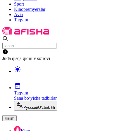
Sport
Kinopremyeralar
Avia
Taqvim
Juda qisqa qidiruv so‘rovi
Taqvim
Sana bo‘yicha tadbirlar
Русский
O‘zbek tili
Kirish
Kino