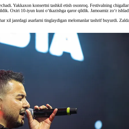
chadi. Yakkaxon konsertni tashkil etish osonroq. Festivalning chigallari
dik. Oxiri 10-iyun kuni o‘tkazishga qaror qildik. Jamoamiz zo‘r ishla
ar xil janrdagi asarlarni tinglaydigan melomanlar tashrif buyurdi. Zal