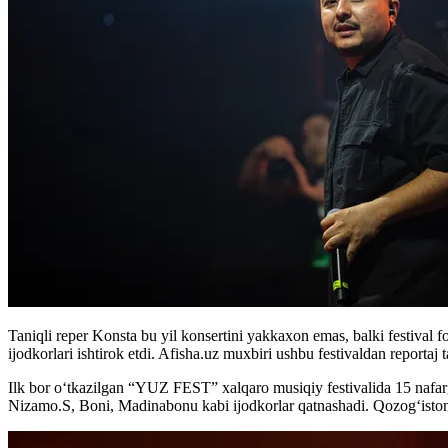
Taniqli reper Konsta bu yil konsertini yakkaxon emas, balki festiv
ijodkorlari ishtirok etdi. Afisha.uz muxbiri ushbu festivaldan reportaj 
Ilk bor o‘tkazilgan “YUZ FEST” xalqaro musiqiy festivalida 15 nafa
Nizamo.S, Boni, Madinabonu kabi ijodkorlar qatnashadi. Qozog‘istonda