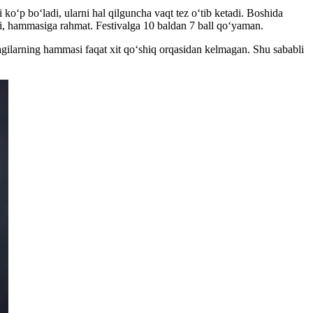
 ko‘p bo‘ladi, ularni hal qilguncha vaqt tez o‘tib ketadi. Boshida
di, hammasiga rahmat. Festivalga 10 baldan 7 ball qo‘yaman.
dagilarning hammasi faqat xit qo‘shiq orqasidan kelmagan. Shu sababli