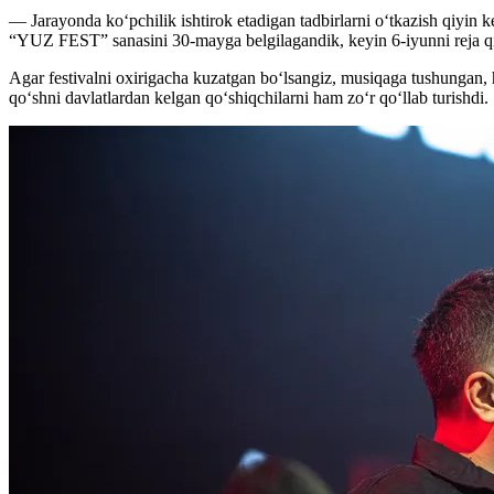
— Jarayonda ko‘pchilik ishtirok etadigan tadbirlarni o‘tkazish qiyin ke
“YUZ FEST” sanasini 30-mayga belgilagandik, keyin 6-iyunni reja qil
Agar festivalni oxirigacha kuzatgan bo‘lsangiz, musiqaga tushungan, h
qo‘shni davlatlardan kelgan qo‘shiqchilarni ham zo‘r qo‘llab turishdi.