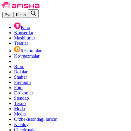
Рус
Kirish
Kino
Konsertlar
Mashhurlar
Teatrlar
Restoranlar
Ko‘rgazmalar
Bilim
Bolalar
Shahar
Premium
Foto
Do‘konlar
Stendap
Texno
Moda
Media
O‘zbekistondagi turizm
Katalog
Chegirmalar