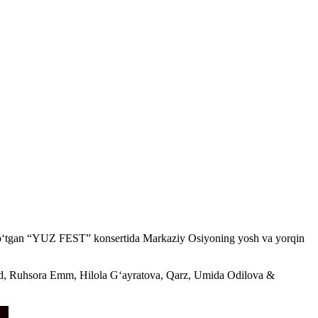
lib o‘tgan “YUZ FEST” konsertida Markaziy Osiyoning yosh va yorqin
Band, Ruhsora Emm, Hilola G‘ayratova, Qarz, Umida Odilova &