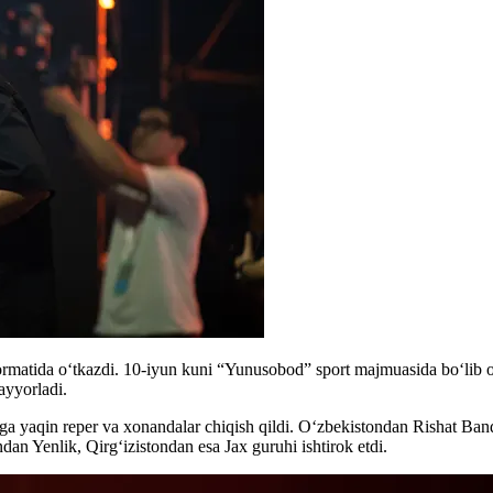
al formatida o‘tkazdi. 10-iyun kuni “Yunusobod” sport majmuasida bo‘
tayyorladi.
rga yaqin reper va xonandalar chiqish qildi. O‘zbekistondan Rishat 
n Yenlik, Qirg‘izistondan esa Jax guruhi ishtirok etdi.