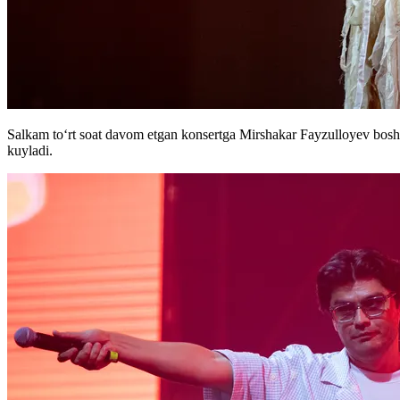
Salkam to‘rt soat davom etgan konsertga Mirshakar Fayzulloyev boshlovc
kuyladi.