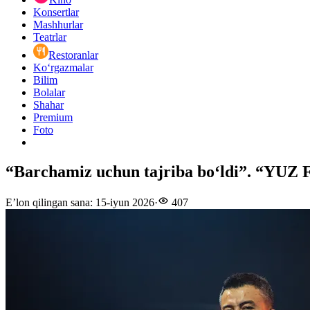
Konsertlar
Mashhurlar
Teatrlar
Restoranlar
Ko‘rgazmalar
Bilim
Bolalar
Shahar
Premium
Foto
“Barchamiz uchun tajriba bo‘ldi”. “YUZ F
E’lon qilingan sana
:
15-iyun 2026
·
407