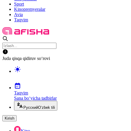
Sport
Kinopremyeralar
Avia
Taqvim
Juda qisqa qidiruv so‘rovi
Taqvim
Sana bo‘yicha tadbirlar
Русский
O‘zbek tili
Kirish
Kino