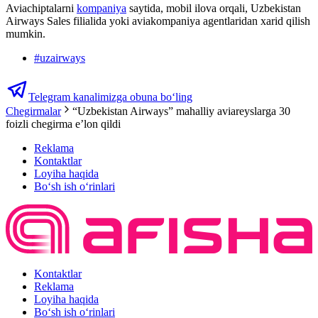
Aviachiptalarni
kompaniya
saytida, mobil ilova orqali, Uzbekistan
Airways Sales filialida yoki aviakompaniya agentlaridan xarid qilish
mumkin.
#
uzairways
Telegram kanalimizga obuna bo‘ling
Chegirmalar
“Uzbekistan Airways” mahalliy aviareyslarga 30
foizli chegirma e’lon qildi
Reklama
Kontaktlar
Loyiha haqida
Bo‘sh ish o‘rinlari
Kontaktlar
Reklama
Loyiha haqida
Bo‘sh ish o‘rinlari