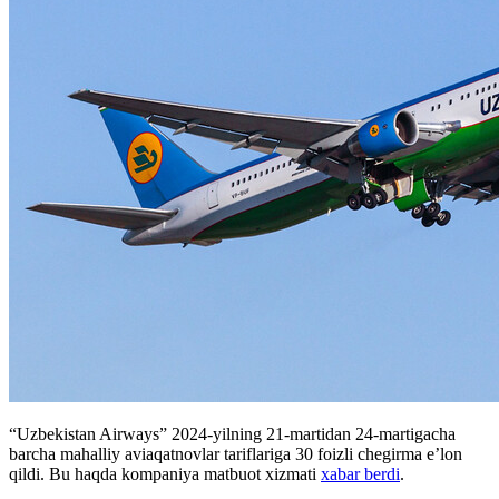
“Uzbekistan Airways” 2024-yilning 21-martidan 24-martigacha
barcha mahalliy aviaqatnovlar tariflariga 30 foizli chegirma e’lon
qildi. Bu haqda kompaniya matbuot xizmati
xabar berdi
.