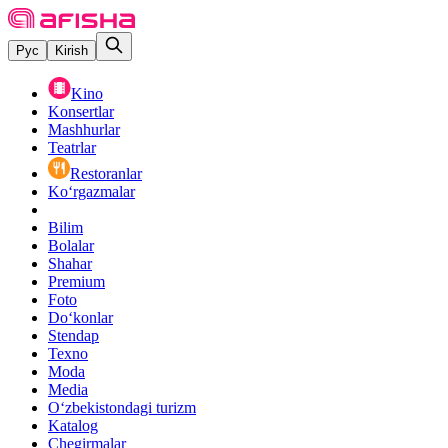
Рус
Kirish
Kino
Konsertlar
Mashhurlar
Teatrlar
Restoranlar
Ko‘rgazmalar
Bilim
Bolalar
Shahar
Premium
Foto
Do‘konlar
Stendap
Texno
Moda
Media
O‘zbekistondagi turizm
Katalog
Chegirmalar