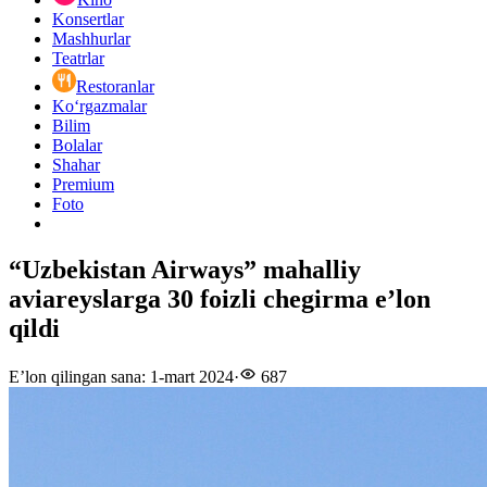
Konsertlar
Mashhurlar
Teatrlar
Restoranlar
Ko‘rgazmalar
Bilim
Bolalar
Shahar
Premium
Foto
“Uzbekistan Airways” mahalliy
aviareyslarga 30 foizli chegirma e’lon
qildi
E’lon qilingan sana
:
1-mart 2024
·
687