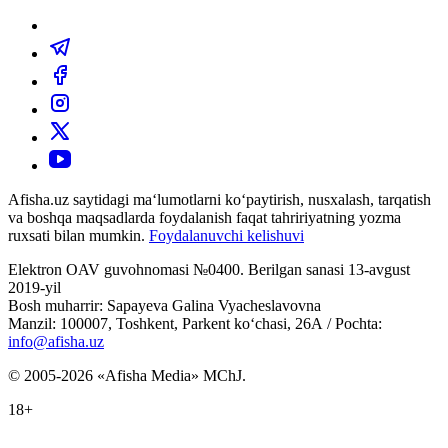
Afisha.uz saytidagi ma‘lumotlarni ko‘paytirish, nusxalash, tarqatish
va boshqa maqsadlarda foydalanish faqat tahririyatning yozma
ruxsati bilan mumkin.
Foydalanuvchi kelishuvi
Elektron OAV guvohnomasi №0400. Berilgan sanasi 13-avgust
2019-yil
Bosh muharrir: Sapayeva Galina Vyacheslavovna
Manzil: 100007, Toshkent, Parkent ko‘chasi, 26А / Pochta:
info@afisha.uz
© 2005-2026 «Afisha Media» MChJ.
18+