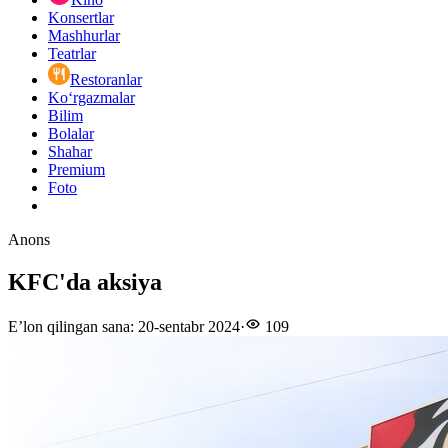
Konsertlar
Mashhurlar
Teatrlar
Restoranlar
Ko‘rgazmalar
Bilim
Bolalar
Shahar
Premium
Foto
Anons
KFC'da aksiya
E’lon qilingan sana
:
20-sentabr 2024
·
109