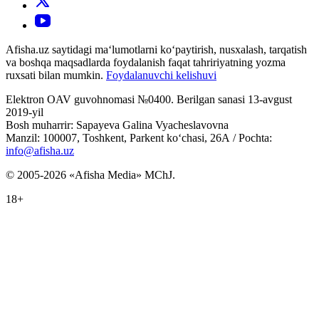
Afisha.uz saytidagi ma‘lumotlarni ko‘paytirish, nusxalash, tarqatish
va boshqa maqsadlarda foydalanish faqat tahririyatning yozma
ruxsati bilan mumkin.
Foydalanuvchi kelishuvi
Elektron OAV guvohnomasi №0400. Berilgan sanasi 13-avgust
2019-yil
Bosh muharrir: Sapayeva Galina Vyacheslavovna
Manzil: 100007, Toshkent, Parkent ko‘chasi, 26А / Pochta:
info@afisha.uz
© 2005-2026 «Afisha Media» MChJ.
18+