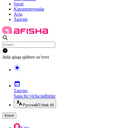
Sport
Kinopremyeralar
Avia
Taqvim
Juda qisqa qidiruv so‘rovi
Taqvim
Sana bo‘yicha tadbirlar
Русский
O‘zbek tili
Kirish
Kino