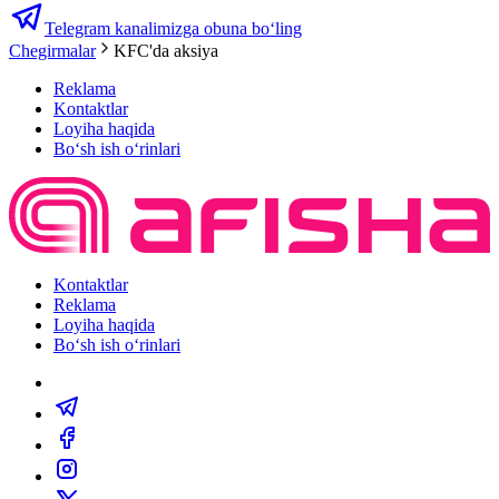
Telegram kanalimizga obuna bo‘ling
Chegirmalar
KFC'da aksiya
Reklama
Kontaktlar
Loyiha haqida
Bo‘sh ish o‘rinlari
Kontaktlar
Reklama
Loyiha haqida
Bo‘sh ish o‘rinlari