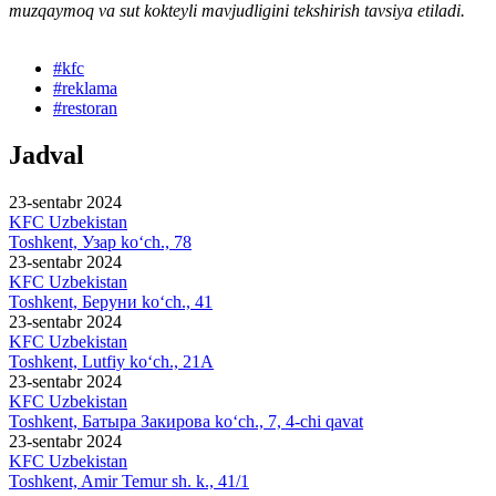
muzqaymoq va sut kokteyli mavjudligini tekshirish tavsiya etiladi.
#
kfc
#
reklama
#
restoran
Jadval
23-sentabr 2024
KFC Uzbekistan
Toshkent, Узар ko‘ch., 78
23-sentabr 2024
KFC Uzbekistan
Toshkent, Беруни ko‘ch., 41
23-sentabr 2024
KFC Uzbekistan
Toshkent, Lutfiy ko‘ch., 21A
23-sentabr 2024
KFC Uzbekistan
Toshkent, Батыра Закирова ko‘ch., 7, 4-chi qavat
23-sentabr 2024
KFC Uzbekistan
Toshkent, Amir Temur sh. k., 41/1