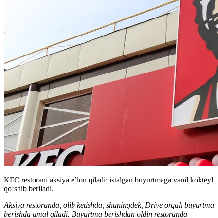
KFC restorani aksiya e’lon qiladi: istalgan buyurtmaga vanil kokteyl
qoʻshib beriladi.
Aksiya restoranda, olib ketishda, shuningdek, Drive orqali buyurtma
berishda amal qiladi. Buyurtma berishdan oldin restoranda