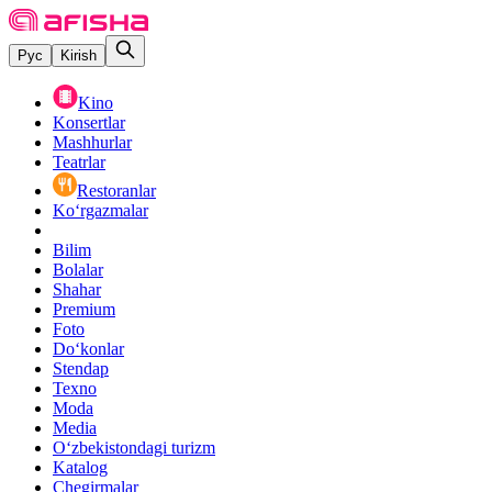
Рус
Kirish
Kino
Konsertlar
Mashhurlar
Teatrlar
Restoranlar
Ko‘rgazmalar
Bilim
Bolalar
Shahar
Premium
Foto
Do‘konlar
Stendap
Texno
Moda
Media
O‘zbekistondagi turizm
Katalog
Chegirmalar